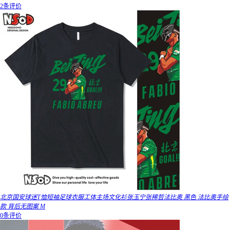
2条评价
北京国安球迷T恤短袖足球衣服工体主场文化衫张玉宁张稀哲法比奥 黑色 法比奥手绘
款 背后无图案 M
0条评价