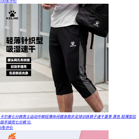
100条评价
卡尔美七分裤男士运动中裤轻薄休闲健身跑步足球训练裤子速干夏季 黑色 轻薄型拉
链手插兜七分裤 XL
0条评价