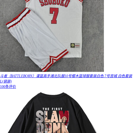
斗者（BATTLEBORN）灌篮高手湘北队服10号樱木篮球服套装白色 7号宫城 白色套装
L(袋装)
100条评价