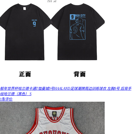
郁年世界杯哈兰德卡通T恤曼城9号HAALAND足球潮牌周边训练球衣 左胸9号 后背手
绘哈兰德（黑色） S
1条评价