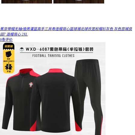
蕉京带帽无袖t恤男灌篮高手三井寿连帽背心篮球湘北球衣宽松帽衫灰色 灰色宫城良
田7 连帽背心 2XL
0条评价