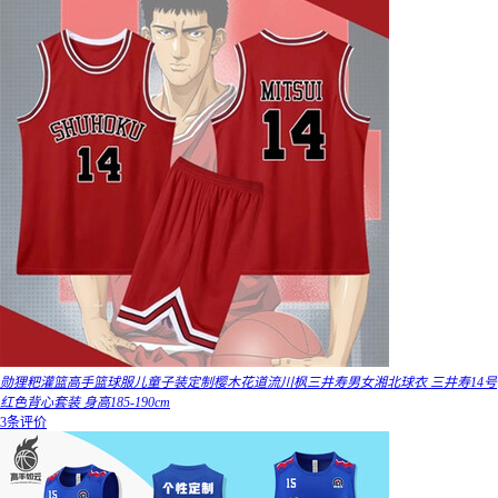
勋狸粑灌篮高手篮球服儿童子装定制樱木花道流川枫三井寿男女湘北球衣 三井寿14号
红色背心套装 身高185-190cm
3条评价