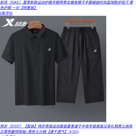
耐克（NIKE）夏季新款运动护腕手腕带男女健身擦汗手腕瑜伽时尚篮球跑步吸汗 黑
色护腕 一对【特惠装】
0条评价
特步（XTEP）【套装】特步男装运动套装夏季速干中老年爸爸装父亲礼物男士商务
正黑色翻领短袖+黑色七分裤【速干透气】 S(165)