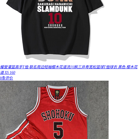
耀誉灌篮高手T恤 联名周边短袖樱木花道流川枫三井寿宽松篮球T恤球衣 黑色 樱木花
道 XS 160
0条评价