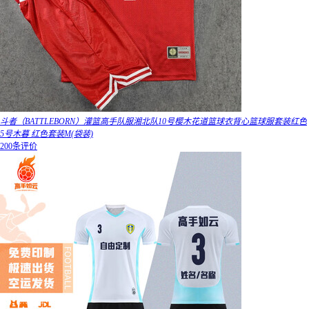
斗者（BATTLEBORN）灌篮高手队服湘北队10号樱木花道篮球衣背心篮球服套装红色
5号木暮 红色套装M(袋装)
200条评价