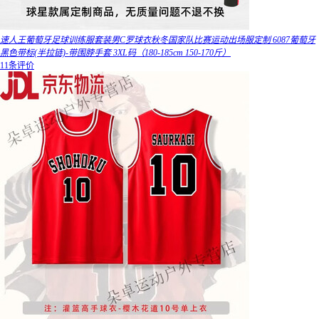
速人王葡萄牙足球训练服套装男C罗球衣秋冬国家队比赛运动出场服定制 6087葡萄牙
黑色带标(半拉链)-带围脖手套 3XL码（180-185cm 150-170斤）
11条评价