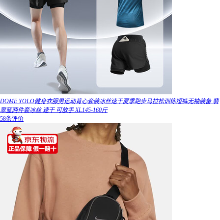
DOME YOLO健身衣服男运动背心套装冰丝速干夏季跑步马拉松训练短裤无袖装备 翡
翠蓝两件套冰丝 速干 可放手 XL145-160斤
58条评价