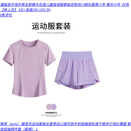
灌篮高手球衣男女款樱木花道儿童篮球服套装定制流川枫队服青少年 樱木10号_红色
【单上衣】 4XL(身高180-185CM)
0条评价
陶芙（taofu）健身衣运动套装女夏季后口袋可放手机短袖宽松速干跑步打球比赛服 紫
色短袖两件套（紫裤） L