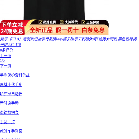
斐乐（FILA）定制款短袖字母品牌logo椰子树手工刺绣休闲T恤男女同款 黑色款绿椰
子树 2XL 110
0条评价
上一页
1/5
下一页
手刹保护套科鲁兹
思域十代手刹
哈弗h6自动挡
新轩逸手动
杰德档把套
手刹上拉
威驰车手刹套