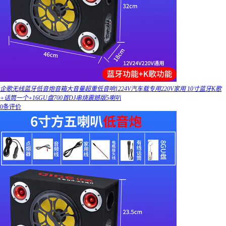
企歌无线蓝牙低音炮音箱大音量超重低音响1224V汽车载专用220V家用 10寸蓝牙K歌
+话筒一个+16GU盘700首DJ串烧震撼版5喇叭
0条评价