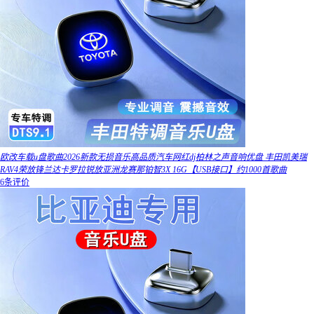
欧改车载u盘歌曲2026新款无损音乐高品质汽车网红dj柏林之声音响优盘 丰田凯美瑞
RAV4荣放锋兰达卡罗拉锐放亚洲龙赛那铂智3X 16G【USB接口】约1000首歌曲
6条评价