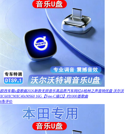
欧改车载u盘歌曲2026新款无损音乐高品质汽车网红dj柏林之声音响优盘 沃尔沃
XC60XC90XC40s90S60 16G【Type-C接口】约1000首歌曲
6条评价