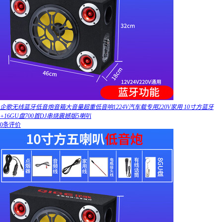
企歌无线蓝牙低音炮音箱大音量超重低音响1224V汽车载专用220V家用 10寸方蓝牙
+16GU盘700首DJ串烧震撼版5喇叭
0条评价