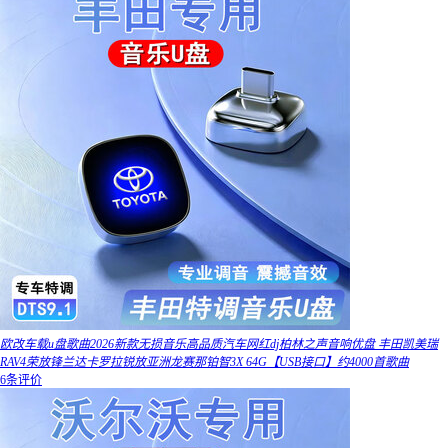
欧改车载u盘歌曲2026新款无损音乐高品质汽车网红dj柏林之声音响优盘 丰田凯美瑞
RAV4荣放锋兰达卡罗拉锐放亚洲龙赛那铂智3X 64G【USB接口】约4000首歌曲
6条评价