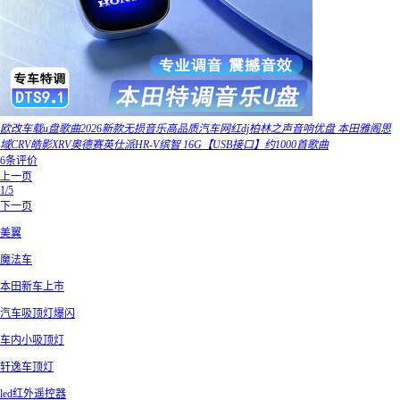
欧改车载u盘歌曲2026新款无损音乐高品质汽车网红dj柏林之声音响优盘 本田雅阁思
域CRV皓影XRV奥德赛英仕派HR-V缤智 16G【USB接口】约1000首歌曲
6条评价
上一页
1/5
下一页
美翼
魔法车
本田新车上市
汽车吸顶灯爆闪
车内小吸顶灯
轩逸车顶灯
led红外遥控器