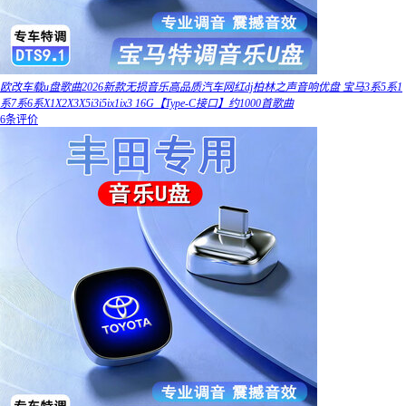
欧改车载u盘歌曲2026新款无损音乐高品质汽车网红dj柏林之声音响优盘 宝马3系5系1
系7系6系X1X2X3X5i3i5ix1ix3 16G【Type-C接口】约1000首歌曲
6条评价