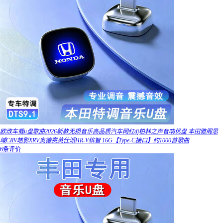
欧改车载u盘歌曲2026新款无损音乐高品质汽车网红dj柏林之声音响优盘 本田雅阁思
域CRV皓影XRV奥德赛英仕派HR-V缤智 16G【Type-C接口】约1000首歌曲
6条评价