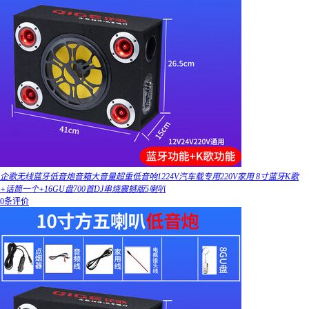
企歌无线蓝牙低音炮音箱大音量超重低音响1224V汽车载专用220V家用 8寸蓝牙K歌
+话筒一个+16GU盘700首DJ串烧震撼版5喇叭
0条评价