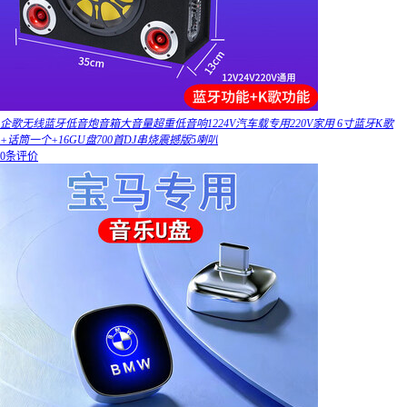
企歌无线蓝牙低音炮音箱大音量超重低音响1224V汽车载专用220V家用 6寸蓝牙K歌
+话筒一个+16GU盘700首DJ串烧震撼版5喇叭
0条评价