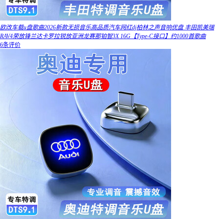
欧改车载u盘歌曲2026新款无损音乐高品质汽车网红dj柏林之声音响优盘 丰田凯美瑞
RAV4荣放锋兰达卡罗拉锐放亚洲龙赛那铂智3X 16G【Type-C接口】约1000首歌曲
6条评价