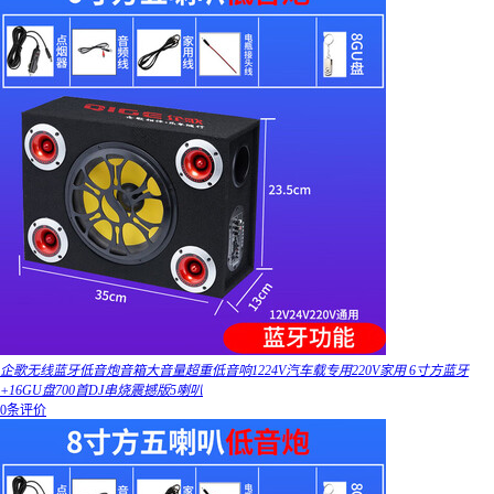
企歌无线蓝牙低音炮音箱大音量超重低音响1224V汽车载专用220V家用 6寸方蓝牙
+16GU盘700首DJ串烧震撼版5喇叭
0条评价