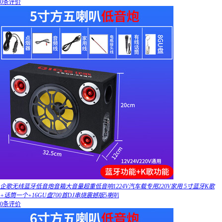
0条评价
企歌无线蓝牙低音炮音箱大音量超重低音响1224V汽车载专用220V家用 5寸蓝牙K歌
+话筒一个+16GU盘700首DJ串烧震撼版5喇叭
0条评价