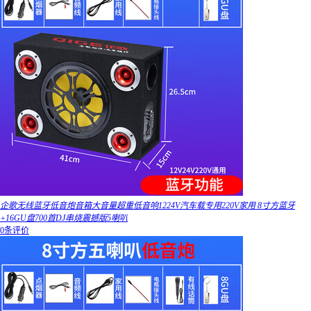
企歌无线蓝牙低音炮音箱大音量超重低音响1224V汽车载专用220V家用 8寸方蓝牙
+16GU盘700首DJ串烧震撼版5喇叭
0条评价