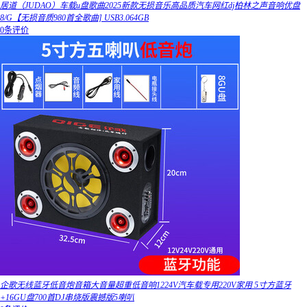
居道（JUDAO）车载u盘歌曲2025新款无损音乐高品质汽车网红dj柏林之声音响优盘
8/G【无损音质980首全歌曲] USB3.064GB
0条评价
企歌无线蓝牙低音炮音箱大音量超重低音响1224V汽车载专用220V家用 5寸方蓝牙
+16GU盘700首DJ串烧版震撼版5喇叭