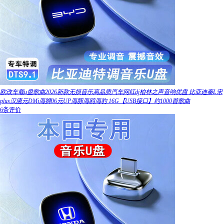
欧改车载u盘歌曲2026新款无损音乐高品质汽车网红dj柏林之声音响优盘 比亚迪秦L宋
plus汉唐元DMi海狮06元UP海豚海鸥海豹 16G【USB接口】约1000首歌曲
6条评价