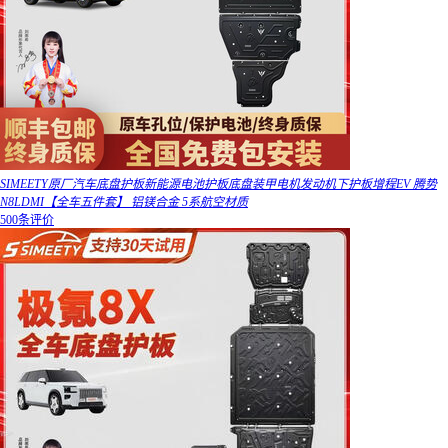
SIMEETY原厂汽车底盘护板新能源电池护板底盘装甲电机发动机下护板增程EV 腾势
N8LDMI【全车五件套】 铝镁合金 5系航空材质
500条评价