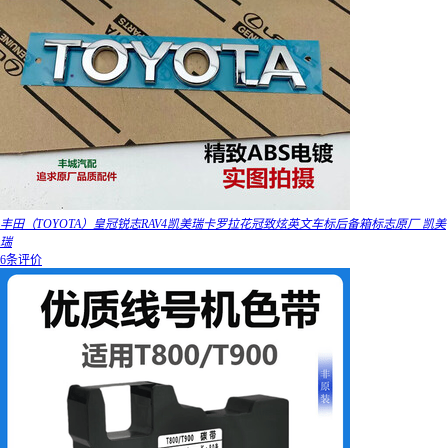
丰田（TOYOTA）皇冠锐志RAV4凯美瑞卡罗拉花冠致炫英文车标后备箱标志原厂 凯美
瑞
6条评价