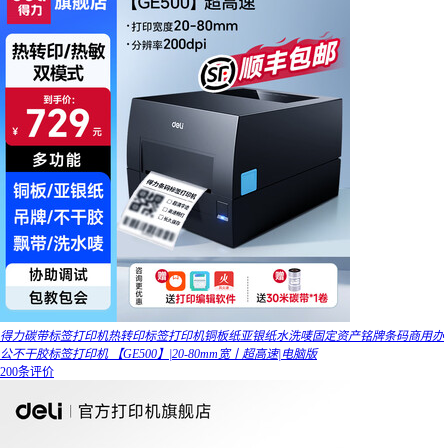
得力碳带标签打印机热转印标签打印机铜板纸亚银纸水洗唛固定资产铭牌条码商用办
公不干胶标签打印机 【GE500】|20-80mm宽丨超高速|电脑版
200条评价