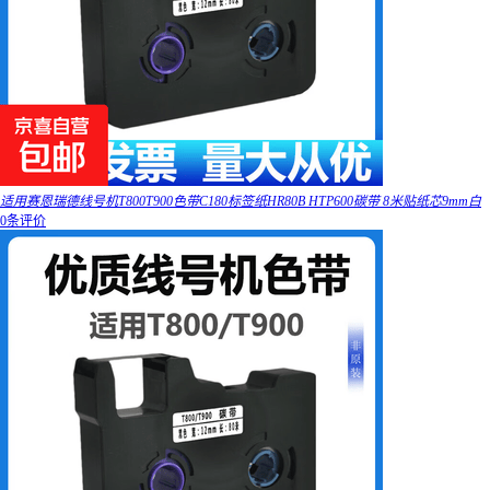
适用赛恩瑞德线号机T800T900色带C180标签纸HR80B HTP600碳带 8米贴纸芯9mm白
0条评价