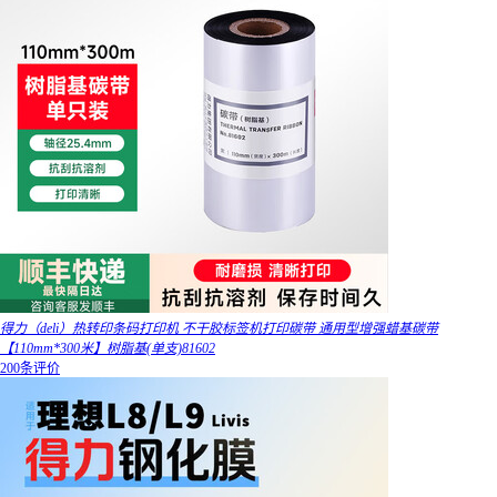
得力（deli）热转印条码打印机 不干胶标签机打印碳带 通用型增强蜡基碳带
【110mm*300米】树脂基(单支)81602
200条评价