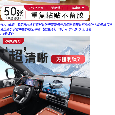
得力（deli）渐变珠光透明便利贴快干高颜值彩色磨砂便签贴有粘性防水便签纸可撕
便签贴小学初中生创意记事贴 【颜色随机-1本】小号50张/本 无规格
200条评价