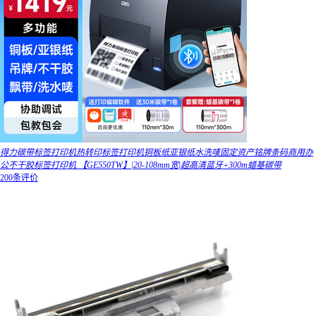
得力碳带标签打印机热转印标签打印机铜板纸亚银纸水洗唛固定资产铭牌条码商用办
公不干胶标签打印机 【GE550TW】|20-108mm宽|超高清蓝牙+300m蜡基碳带
200条评价