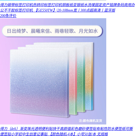
得力碳带标签打印机热转印标签打印机铜板纸亚银纸水洗唛固定资产铭牌条码商用办
公不干胶标签打印机 【GE550TW】|20-108mm宽丨300点超高清丨蓝牙版
200条评价
得力（deli）渐变珠光透明便利贴快干高颜值彩色磨砂便签贴有粘性防水便签纸可撕
便签贴小学初中生创意记事贴 【颜色随机-4本】小号50张/本 无规格