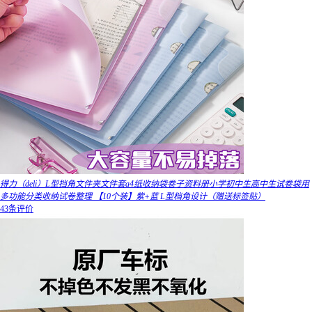
得力（deli）L型挡角文件夹文件套a4纸收纳袋卷子资料册小学初中生高中生试卷袋用
多功能分类收纳试卷整理 【10个装】紫+蓝 L型档角设计（赠送标签贴）
43条评价