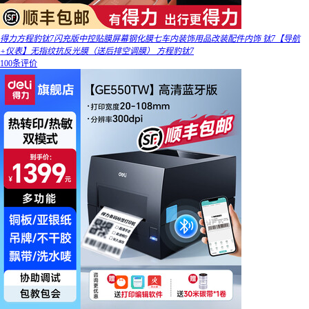
得力方程豹钛7闪充版中控贴膜屏幕钢化膜七车内装饰用品改装配件内饰 钛7【导航
+仪表】无指纹抗反光膜（送后排空调膜） 方程豹钛7
100条评价