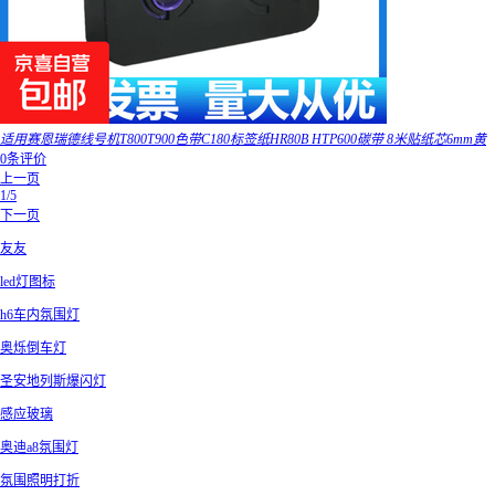
适用赛恩瑞德线号机T800T900色带C180标签纸HR80B HTP600碳带 8米贴纸芯6mm黄
0条评价
上一页
1/5
下一页
友友
led灯图标
h6车内氛围灯
奥烁倒车灯
圣安地列斯爆闪灯
感应玻璃
奥迪a8氛围灯
氛围照明打折