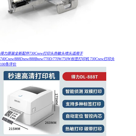
得力原装全新配件730Cnew打印头热敏头喷头适用于
740Cnew/888Dnew/888Bnew/770D/770W/750W标签打印机 730Cnew打印头
100条评价