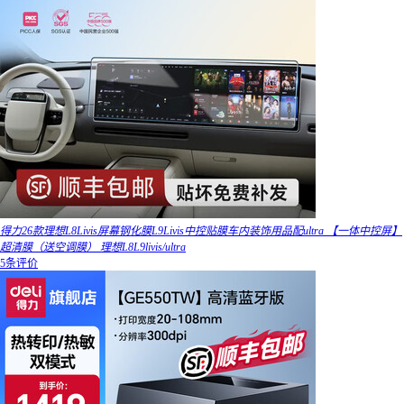
得力26款理想L8Livis屏幕钢化膜L9Livis中控贴膜车内装饰用品配ultra 【一体中控屏】
超清膜（送空调膜） 理想L8L9livis/ultra
5条评价