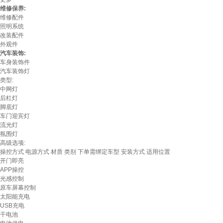
维修保养:
维修配件
照明系统
改装配件
外观件
汽车装饰:
车身装饰件
汽车装饰灯
类型:
中网灯
后杠灯
脚底灯
车门迎宾灯
流光灯
氛围灯
高级选项:
操控方式
电源方式
材质
类别
下单需绑定车型
安装方式
适用位置
开门即亮
APP操控
光感控制
原车屏幕控制
太阳能充电
USB充电
干电池