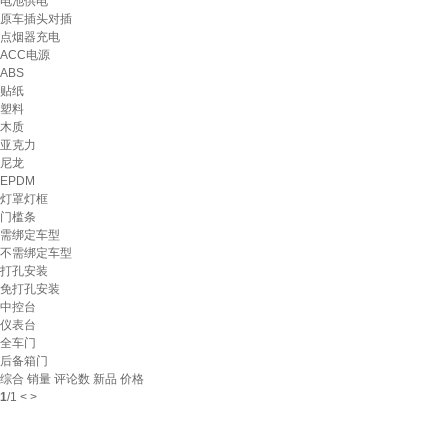
电池供电
原车插头对插
点烟器充电
ACC电源
ABS
贴纸
塑料
木质
亚克力
尼龙
EPDM
灯罩灯框
门槛条
需绑定车型
不需绑定车型
打孔安装
免打孔安装
中控台
仪表台
全车门
后备箱门
综合
销量
评论数
新品
价格
1
/
1
<
>