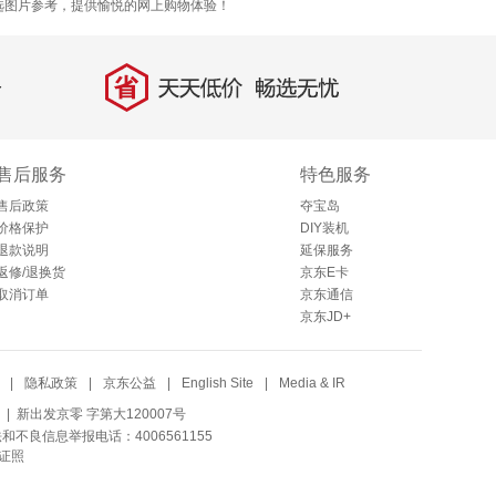
选图片参考，提供愉悦的网上购物体验！
省
天天低价，畅选无忧
售后服务
特色服务
售后政策
夺宝岛
价格保护
DIY装机
退款说明
延保服务
返修/退换货
京东E卡
取消订单
京东通信
京东JD+
|
隐私政策
|
京东公益
|
English Site
|
Media & IR
| 新出发京零 字第大120007号
法和不良信息举报电话：4006561155
证照