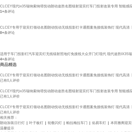
CLCEY现代ix35瑞纳索纳塔悦动朗动途胜名图镭射迎宾灯车门投射改装专用 智能感
1+
条评论
CLCEY专用于迎宾灯领动名图朗动悦动无线投影灯卡通图案免接线装饰灯 现代高清
0+
条评论
适用于车门投影灯汽车迎宾灯无线镭射照地灯免接线大众开门灯现代 现代途胜IX35瑞纳
4+
条评论
商品精选
CLCEY专用于迎宾灯领动名图朗动悦动无线投影灯卡通图案免接线装饰灯 现代高清
已有
0
人评价
CLCEY现代ix35瑞纳索纳塔悦动朗动途胜名图镭射迎宾灯车门投射改装专用 智能感
已有
1
人评价
CLCEY专用于迎宾灯领动名图朗动悦动无线投影灯卡通图案免接线装饰灯 现代高清
已有
0
人评价
相关推荐：
朗动加装日行灯
|
叶子板灯
|
轮毂闪灯
|
帕拉梅拉车门
|
佑易车灯
|
本田雅阁迎宾
温馨提示