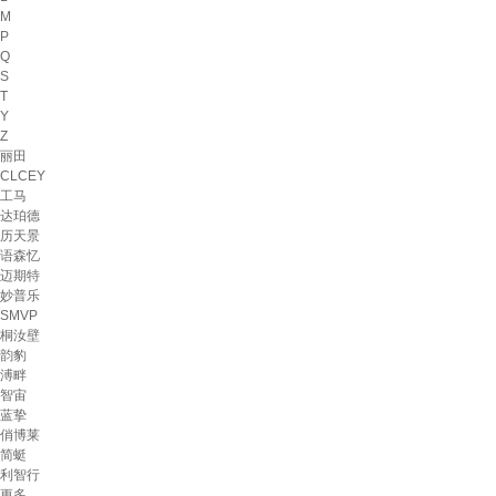
M
P
Q
S
T
Y
Z
丽田
CLCEY
工马
达珀德
历天景
语森忆
迈期特
妙普乐
SMVP
桐汝壁
韵豹
溥畔
智宙
蓝挚
俏博莱
简蜓
利智行
更多