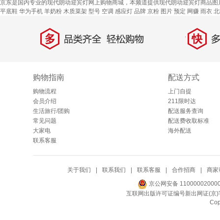
京东是国内专业的现代朗动迎宾灯网上购物商城，本频道提供现代朗动迎宾灯商品图
平底鞋
华为手机
羊奶粉
木质菜架
型号
空调
感应灯
品牌
京粉
图片
预定
网赚
雨衣
北
多
快
品类齐全，轻松购物
多仓
购物指南
配送方式
购物流程
上门自提
会员介绍
211限时达
生活旅行/团购
配送服务查询
常见问题
配送费收取标准
大家电
海外配送
联系客服
关于我们
|
联系我们
|
联系客服
|
合作招商
|
商家
京公网安备 11000002000
互联网出版许可证编号新出网证(京)字
Co