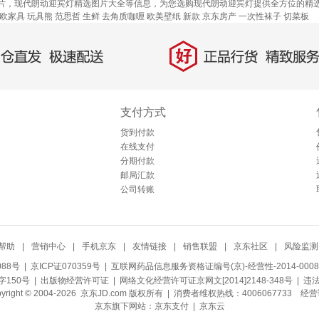
片，现代朗动迎宾灯精选图片大全等信息，为您选购现代朗动迎宾灯提供全方位的精
欧家具
玩具熊
范思哲
生鲜
去角质咖喱
欧美壁纸
新款
京东房产
一次性袜子
切菜板
好
直发，极速配送
正品行货，精致服务
支付方式
货到付款
在线支付
分期付款
邮局汇款
公司转账
帮助
|
营销中心
|
手机京东
|
友情链接
|
销售联盟
|
京东社区
|
风险监测
088号
| 京ICP证070359号 |
互联网药品信息服务资格证编号(京)-经营性-2014-0008
150号 |
出版物经营许可证
|
网络文化经营许可证京网文[2014]2148-348号
| 违
pyright © 2004-2026 京东JD.com 版权所有 | 消费者维权热线：4006067733
经营
京东旗下网站：
京东支付
|
京东云