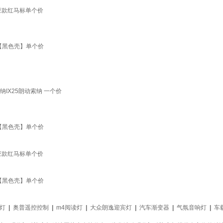
应款红马标单个价
【黑色壳】单个价
IX25朗动索纳 一个价
【黑色壳】单个价
应款红马标单个价
【黑色壳】单个价
灯
|
奥普遥控控制
|
m4阅读灯
|
大众朗逸迎宾灯
|
汽车渐变器
|
气氛音响灯
|
车