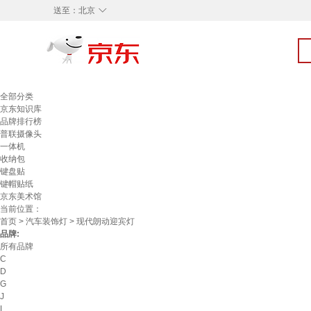
◇
送至：
北京
全部分类
京东知识库
品牌排行榜
普联摄像头
一体机
收纳包
键盘贴
键帽贴纸
京东美术馆
当前位置：
首页
>
汽车装饰灯
> 现代朗动迎宾灯
品牌:
所有品牌
C
D
G
J
L