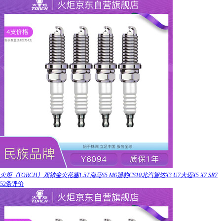
火炬（TORCH）双铱金火花塞1.5T海马S5 M6猎豹CS10北汽智达X3 U7大迈X5 X7 SR7
52条评价