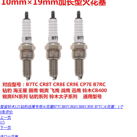
智宙铃木125钻豹迅鹰专用火花塞B7TCB8TCR6ECR8ECR9E B7TC火花塞：1个
0条评价
上一页
1/5
下一页