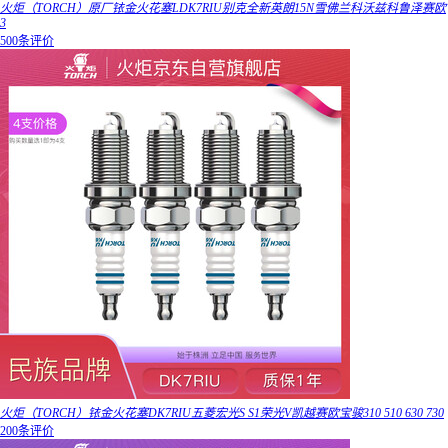
火炬（TORCH）原厂铱金火花塞LDK7RIU别克全新英朗15N雪佛兰科沃兹科鲁泽赛欧
3
500条评价
火炬（TORCH）铱金火花塞DK7RIU五菱宏光S S1荣光V凯越赛欧宝骏310 510 630 730
200条评价