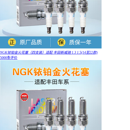
NGK铱铂金火花塞（四支装）适配 丰田新威驰 1.3 1.5(14至22款)
5000条评价