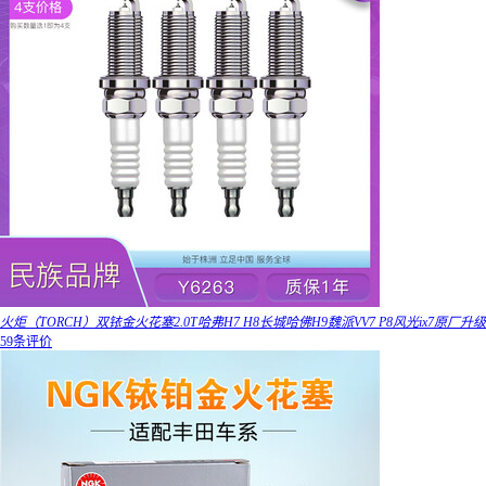
火炬（TORCH）双铱金火花塞2.0T哈弗H7 H8长城哈佛H9魏派VV7 P8风光ix7原厂升级
59条评价