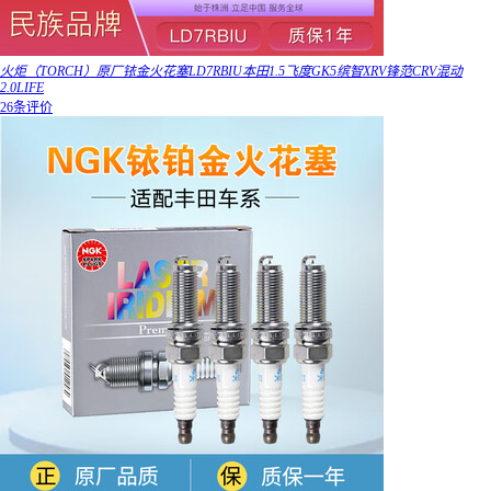
火炬（TORCH）原厂铱金火花塞LD7RBIU本田1.5飞度GK5缤智XRV锋范CRV混动
2.0LIFE
26条评价