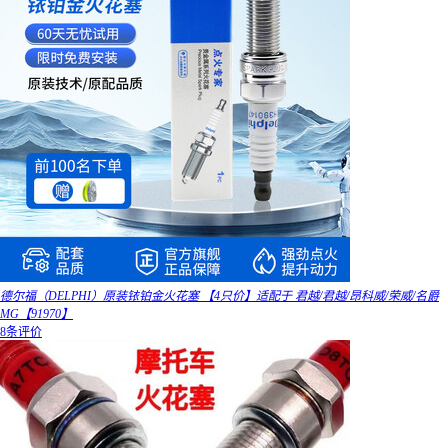
德尔福（DELPHI）原装铱铂金火花塞 【4只价】适配于 君越/君越/昂科威/荣威/名爵
MG【91970】
8条评价