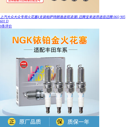
上汽大众大众专用火花塞4支装帕萨特朗逸途观凌渡L迈腾宝来途昂途岳迈腾 06Q 905
601 D
9条评价