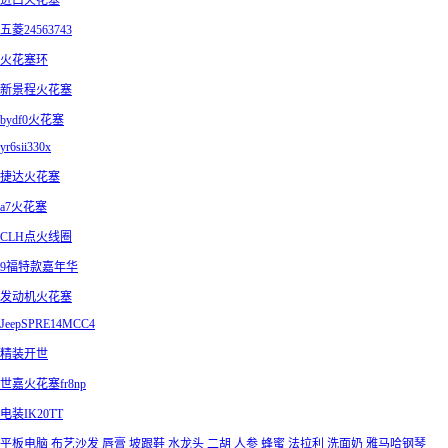
进口火花塞
五菱24563743
火花塞环
新景程火花塞
bydf0火花塞
yr6sii330x
捷达火花塞
a7火花塞
CLH点火线圈
9福特款嘉年华
发动机火花塞
JeepSPRE14MCC4
精装开世
世嘉火花塞fr8np
电装IK20TT
平板电脑
布艺沙发
唇膏
坡跟鞋
水龙头
二胡
人参
蜂蜜
法拉利
洗面奶
雅马哈钢琴