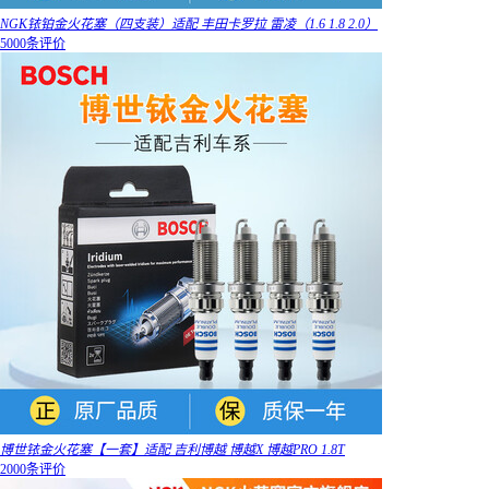
NGK铱铂金火花塞（四支装）适配 丰田卡罗拉 雷凌（1.6 1.8 2.0）
5000条评价
博世铱金火花塞【一套】适配 吉利博越 博越X 博越PRO 1.8T
2000条评价