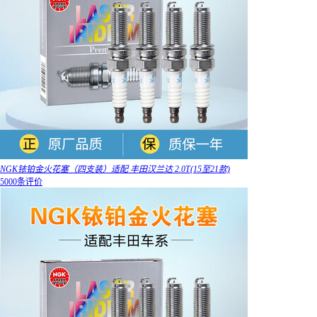
NGK铱铂金火花塞（四支装）适配 丰田汉兰达 2.0T(15至21款)
5000条评价