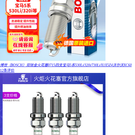
博世（BOSCH）双铱金火花塞0715四支宝马5系530Li/320i/730Li/X1X5Z4沃尔沃XC60
12条评价