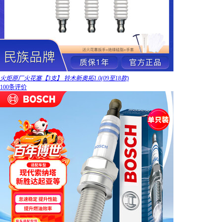
火炬原厂火花塞【3支】 铃木新奥拓1.0(09至18款)
100条评价