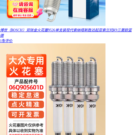
博世（BOSCH）双铱金火花塞9526单支装现代索纳塔新胜达起亚索兰托K9三菱欧蓝
德
1条评价