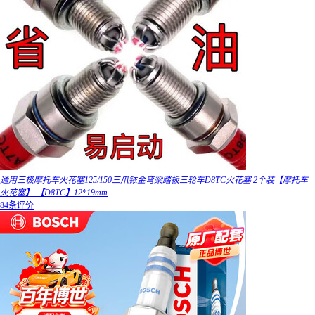
通用三极摩托车火花塞125/150三爪铱金弯梁踏板三轮车D8TC火花塞 2个装【摩托车
火花塞】 【D8TC】12*19mm
84条评价