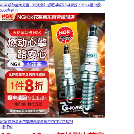
NGK铱铂金火花塞（四支装）适配 丰田RAV4荣放 2.0L(14至19款)
5000条评价
NGK双铂金火花塞四只装凯迪拉克CT4GT4XT4
1条评价