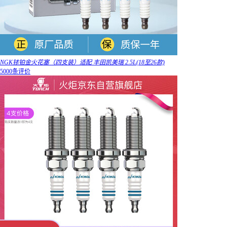
NGK铱铂金火花塞（四支装）适配 丰田凯美瑞 2.5L(18至26款)
5000条评价