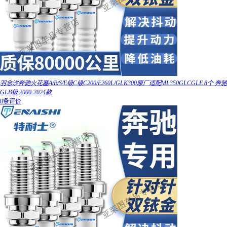
羽念汐奔驰火花塞A/B/S/E级C级C200/E260L/GLK300原厂适配ML350GLCGLE 8个 奔驰
GLB级 2000-2024款
0条评价