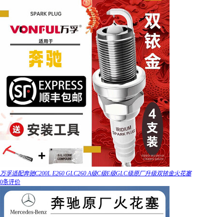
万孚适配奔驰C200L E260 GLC260 A级C级E级GLC级原厂升级双铱金火花塞
0条评价