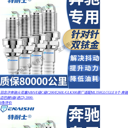
羽念汐奔驰火花塞A/B/S/E级C级C200/E260L/GLK300原厂适配ML350GLCGLE 8个 奔驰
迈巴赫S级(进口) 2000-
0条评价