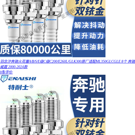
羽念汐奔驰火花塞A/B/S/E级C级C200/E260L/GLK300原厂适配ML350GLCGLE 8个 奔驰
威霆 2000-2024款
0条评价