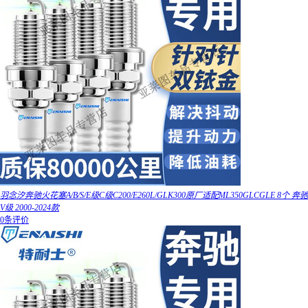
羽念汐奔驰火花塞A/B/S/E级C级C200/E260L/GLK300原厂适配ML350GLCGLE 8个 奔驰
V级 2000-2024款
0条评价