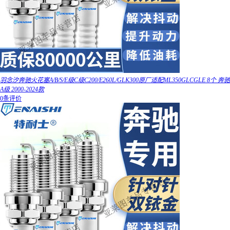
羽念汐奔驰火花塞A/B/S/E级C级C200/E260L/GLK300原厂适配ML350GLCGLE 8个 奔驰
A级 2000-2024款
0条评价