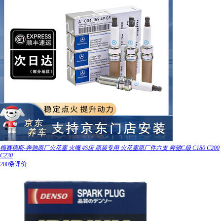
梅赛德斯-奔驰原厂火花塞 火嘴 4S店 原装专用 火花塞原厂件六支 奔驰C级 C180 C200
C230
200条评价