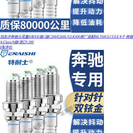
羽念汐奔驰火花塞A/B/S/E级C级C200/E260L/GLK300原厂适配ML350GLCGLE 8个 奔驰
A-Class/A级(进口) 200
0条评价