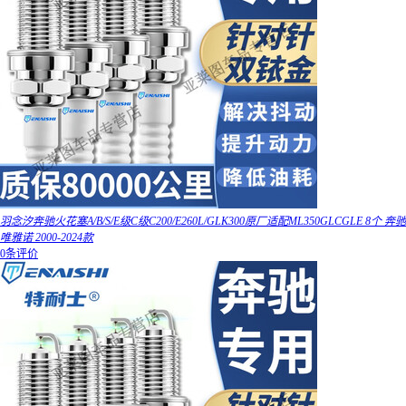
羽念汐奔驰火花塞A/B/S/E级C级C200/E260L/GLK300原厂适配ML350GLCGLE 8个 奔驰
唯雅诺 2000-2024款
0条评价