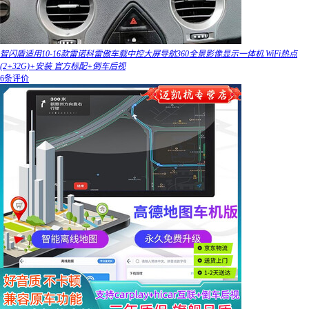
智闪盾适用10-16款雷诺科雷傲车载中控大屏导航360全景影像显示一体机 WiFi热点
(2+32G)+安装 官方标配+倒车后视
6条评价