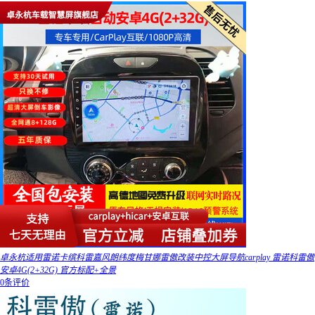
卓永杭适用雷诺卡缤科雷嘉风朗纬度梅甘娜雷傲改装中控大屏导航carplay 雷诺科雷傲
安卓4G(2+32G) 官方标配+全景
0条评价