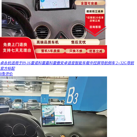
卓永杭适用于09-16雷诺科雷嘉科雷傲安卓语音智能车载中控屏导航倒车 2+32G导航
官方标配
0条评价