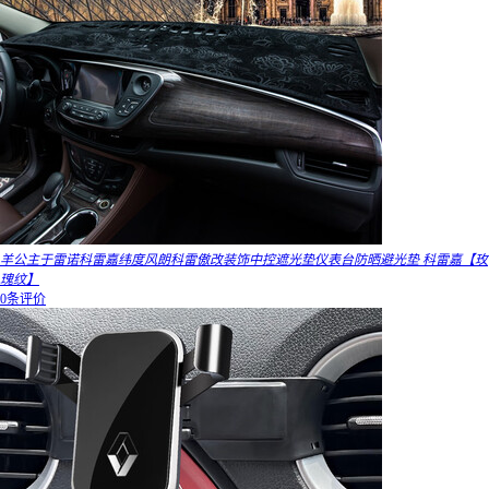
羊公主于雷诺科雷嘉纬度风朗科雷傲改装饰中控遮光垫仪表台防晒避光垫 科雷嘉【玫
瑰纹】
0条评价