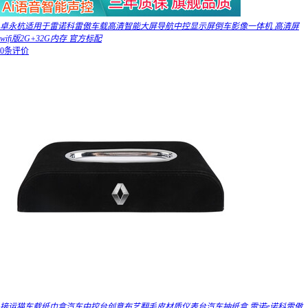
卓永杭适用于雷诺科雷傲车载高清智能大屏导航中控显示屏倒车影像一体机 高清屏
wifi版2G+32G内存 官方标配
0条评价
接运猫车载纸巾盒汽车中控台创意布艺翻毛皮材质仪表台汽车抽纸盒 雷诺e诺科雷傲