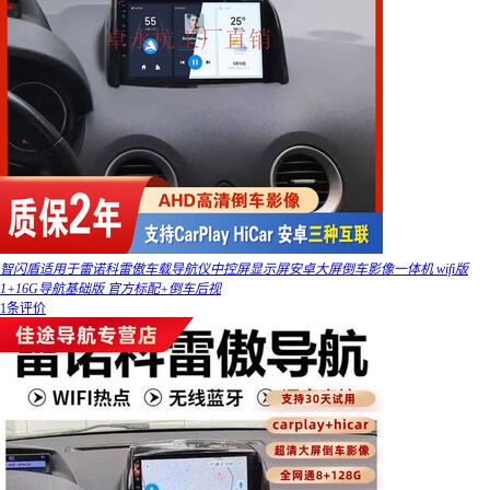
智闪盾适用于雷诺科雷傲车载导航仪中控屏显示屏安卓大屏倒车影像一体机 wifi版
1+16G导航基础版 官方标配+倒车后视
1条评价