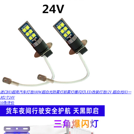
进口H3超亮汽车灯泡100W超白光防雾灯前雾灯爆闪灯LED改装灯泡12V 超白光H3一
对2个24V
10条评价