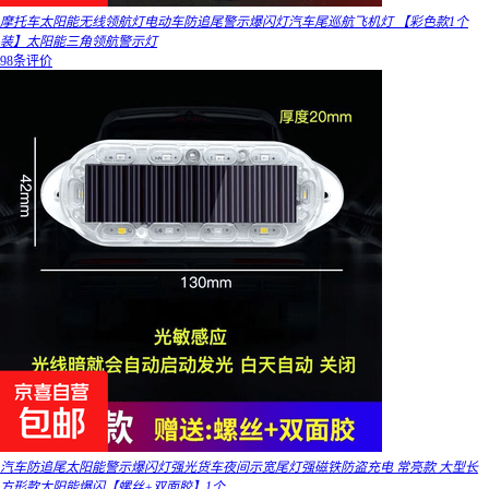
摩托车太阳能无线领航灯电动车防追尾警示爆闪灯汽车尾巡航飞机灯 【彩色款1个
装】太阳能三角领航警示灯
98条评价
汽车防追尾太阳能警示爆闪灯强光货车夜间示宽尾灯强磁铁防盗充电 常亮款 大型长
方形款太阳能爆闪【螺丝+双面胶】1个