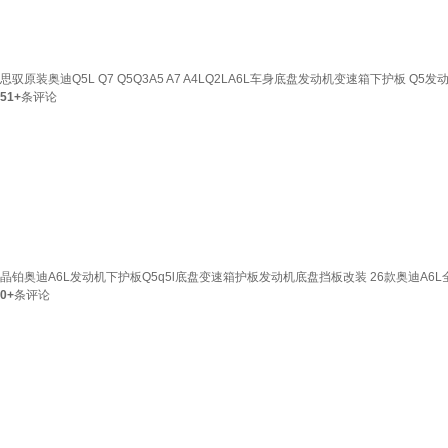
思驭原装奥迪Q5L Q7 Q5Q3A5 A7 A4LQ2LA6L车身底盘发动机变速箱下护板 Q5发
51+
条评论
晶铂奥迪A6L发动机下护板Q5q5l底盘变速箱护板发动机底盘挡板改装 26款奥迪A6L
0+
条评论