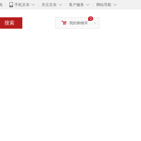
◇
◇
◇
◇
购
手机京东
关注京东
客户服务
网站导航
0
搜索
我的购物车
>