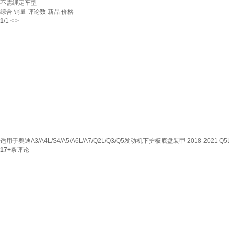
不需绑定车型
综合
销量
评论数
新品
价格
1
/
1
<
>
适用于奥迪A3/A4L/S4/A5/A6L/A7/Q2L/Q3/Q5发动机下护板底盘装甲 2018-2021 
17+
条评论