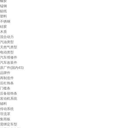
橡胶
锰钢
贴纸
塑料
不锈钢
硅胶
木质
混合动力
汽油类型
天然气类型
电动类型
汽车维修件
汽车改装件
原厂件(国内4S)
品牌件
再制造件
后杠饰条
门槛条
后备箱饰条
发动机系统
辅料
传动系统
导流罩
集雨板
需绑定车型