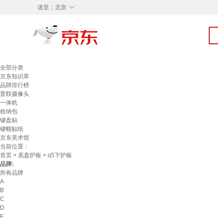
◇
送至：
北京
全部分类
京东知识库
品牌排行榜
普联摄像头
一体机
收纳包
键盘贴
键帽贴纸
京东美术馆
当前位置：
首页
>
底盘护板
> q5下护板
品牌:
所有品牌
A
B
C
D
E