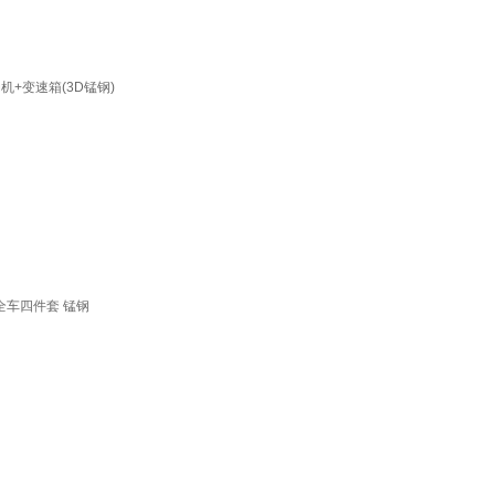
动机+变速箱(3D锰钢)
全车四件套 锰钢