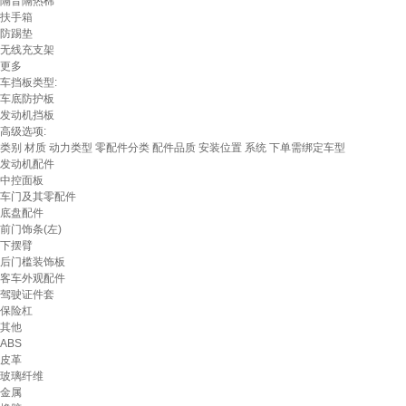
隔音隔热棉
扶手箱
防踢垫
无线充支架
更多
车挡板类型:
车底防护板
发动机挡板
高级选项:
类别
材质
动力类型
零配件分类
配件品质
安装位置
系统
下单需绑定车型
发动机配件
中控面板
车门及其零配件
底盘配件
前门饰条(左)
下摆臂
后门槛装饰板
客车外观配件
驾驶证件套
保险杠
其他
ABS
皮革
玻璃纤维
金属