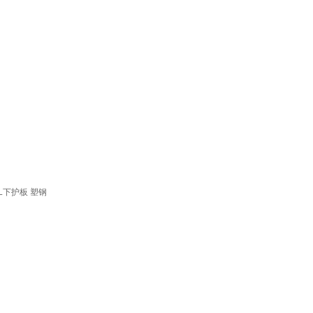
Q5L下护板 塑钢