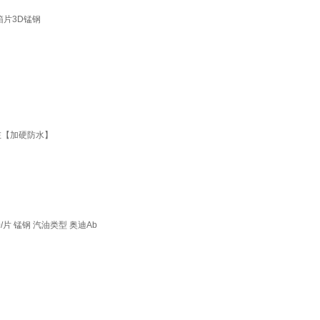
速箱片3D锰钢
左【加硬防水】
0/片 锰钢 汽油类型 奥迪Ab