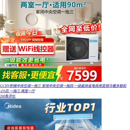
GCHV积微中央空调一拖三 家用中央空调一拖四 一级能效省电商用变频冷暖多联机
小5匹 一拖三·两室一厅
200条评价