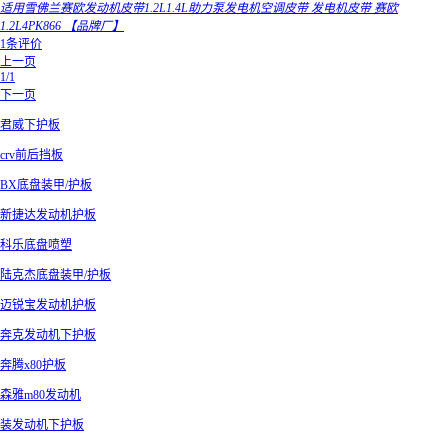
适用雪佛兰赛欧发动机皮带1.2L1.4L助力泵发电机空调皮带 发电机皮带 赛欧
1.2L4PK866 【品牌厂】
1条评价
上一页
1/1
下一页
君威下护板
crv前后挡板
BX底盘装甲/护板
新捷达发动机护板
科乐底盘喷塑
陆克杰底盘装甲/护板
迈锐宝发动机护板
奔克发动机下护板
奔腾x80护板
森雅m80发动机
装发动机下护板