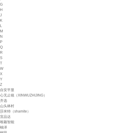
G
H
J
K
L
M
N
P
Q
R
S
T
W
X
Y
Z
自安平显
心无止镜（XINWUZHIJING）
齐选
山头林村
莎米特（shamite）
宜品达
唯颖智能
柚泽
丽田