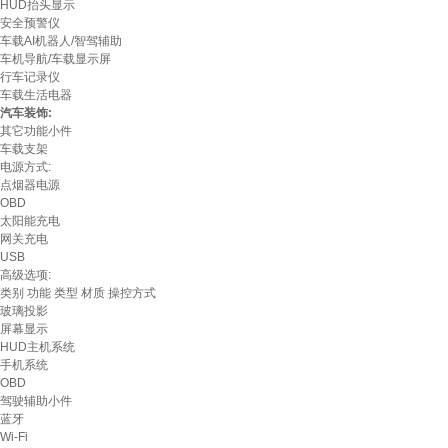
HUD抬头显示
安全预警仪
车载AI机器人/智驾辅助
车机导航/车载显示屏
行车记录仪
车载生活电器
汽车装饰:
其它功能小件
车载支架
电源方式:
点烟器电源
OBD
太阳能充电
网关充电
USB
高级选项:
类别
功能
类型
材质
操控方式
玻璃投影
屏幕显示
HUD主机系统
手机系统
OBD
驾驶辅助小件
蓝牙
Wi-Fi