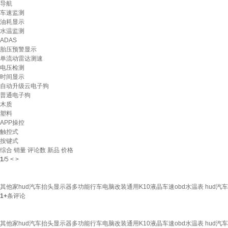
导航
车速监测
油耗显示
水温监测
ADAS
胎压预警显示
单流动雷达测速
电压检测
时间显示
自动升级云电子狗
普通电子狗
木质
塑料
APP操控
触控式
按键式
综合
销量
评论数
新品
价格
1
/
5
<
>
其他家hud汽车抬头显示器多功能行车电脑改装通用K10液晶车速obd水温表 hud
1+
条评论
其他家hud汽车抬头显示器多功能行车电脑改装通用K10液晶车速obd水温表 hud