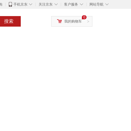
◇
◇
◇
◇
购
手机京东
关注京东
客户服务
网站导航
0
搜索
我的购物车
>