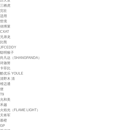
历天景
三栖虎
完壮
适用
世境
俏博莱
CXAT
兄弟龙
比熊
JFCEDDY
聪明猴子
尚凡达（SHANGFANDA）
诗迦努
卡菲比
酷优乐 YOULE
清野木 清
维迈通
便
T9
允和美
禾越
火焰光（FLAME LIGHT）
天将军
慕橙
GP