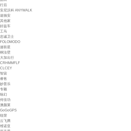
行后
安尼沃科 ANYWALK
途驰安
其他家
好益车
工马
忠诚卫士
FOLOMODO
速联星
桐汝壁
大加出行
CRHMMFLF
CLCEY
智宙
睿爸
妙普乐
专颖
咏幻
何佳功
澳颜莱
GoGoGPS
纽荣
云飞腾
维诺亚