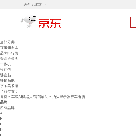
◇
送至：
北京
全部分类
京东知识库
品牌排行榜
普联摄像头
一体机
收纳包
键盘贴
键帽贴纸
京东美术馆
当前位置：
首页
>
车载AI机器人/智驾辅助
> 抬头显示器行车电脑
品牌:
所有品牌
A
B
C
D
F