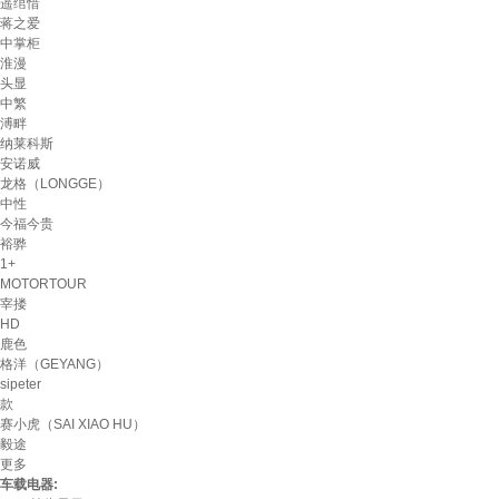
遥绾惜
蒋之爱
中掌柜
淮漫
头显
中繁
溥畔
纳莱科斯
安诺威
龙格（LONGGE）
中性
今福今贵
裕骅
1+
MOTORTOUR
宰搂
HD
鹿色
格洋（GEYANG）
sipeter
款
赛小虎（SAI XIAO HU）
毅途
更多
车载电器: