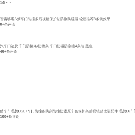
1
/
5
<
>
智宙哆啦A梦车门防撞条后视镜保护贴防刮防磕碰 轮眉推荐8条装效果
0+
条评论
汽车门边胶 车门防撞条/防擦条 车门防碰防刮擦4条装 黑色
46+
条评论
酷车车理想L6/L7车门防撞条防刮防撞防蹭原车色保护条后视镜贴改装配件 理想L6车
100+
条评论