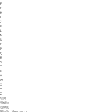
F
G
H
I
J
K
L
M
N
O
P
Q
R
S
T
U
V
W
X
Y
Z
智骋
贝傅特
迪加伦
固特异（Goodyear）