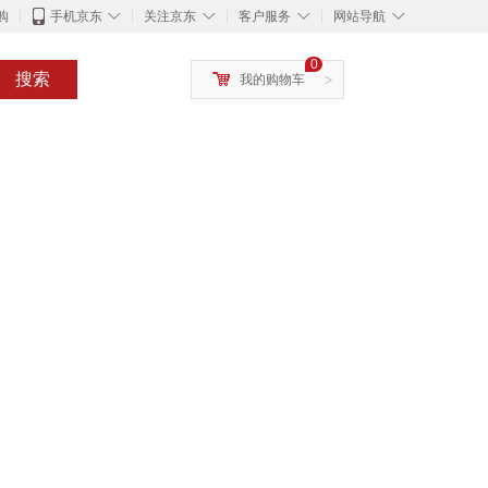
◇
◇
◇
◇
购
手机京东
关注京东
客户服务
网站导航
0
搜索
我的购物车
>