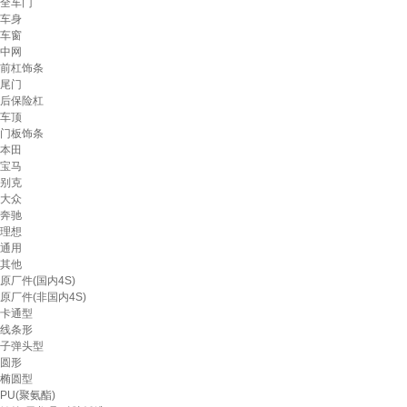
全车门
车身
车窗
中网
前杠饰条
尾门
后保险杠
车顶
门板饰条
本田
宝马
别克
大众
奔驰
理想
通用
其他
原厂件(国内4S)
原厂件(非国内4S)
卡通型
线条形
子弹头型
圆形
椭圆型
PU(聚氨酯)