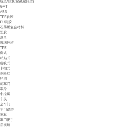
锦纶/尼龙(聚酰胺纤维)
GMT
ABS
TPE软胶
PU滴胶
石墨烯复合材料
塑胶
皮革
玻璃纤维
TPE
套式
粘贴式
磁吸式
卡扣式
保险杠
轮眉
前车门
车身
中控屏
车头
全车门
车门踏脚
车标
车门把手
后视镜