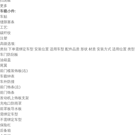
挡泥板
更多
车载小件:
车贴
缝隙塞条
工艺:
碳纤纹
注塑
高级选项:
类别
下单需绑定车型
安装位置
适用车型
配件品质
形状
材质
安装方式
适用位置
类型
车门防刮板
油箱盖
尾翼
前门槛装饰板(右)
车载钟表
车外防撞
前门饰条(左)
前门饰条
发动机上饰板支架
充电口防雨罩
前罩板导水板
需绑定车型
不需绑定车型
保险杠
后备箱