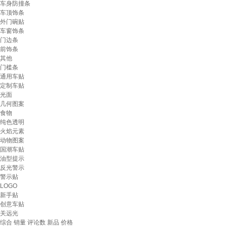
车身防撞条
车顶饰条
外门碗贴
车窗饰条
门边条
前饰条
其他
门槛条
通用车贴
定制车贴
光面
几何图案
食物
纯色透明
火焰元素
动物图案
国潮车贴
油型提示
反光警示
警示贴
LOGO
新手贴
创意车贴
关远光
综合
销量
评论数
新品
价格