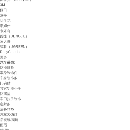
3M
丽田
京寻
祈生花
泰姆仕
米乐奇
蹬捷（DENGJIE）
象大侠
绿联（UGREEN）
RosyClouds
更多
汽车装饰:
防撞胶条
车身装饰件
车身装饰条
门碗贴
其它功能小件
防踢垫
车门拉手装饰
密封条
后备箱垫
汽车装饰灯
后视镜/圆镜
雨眉