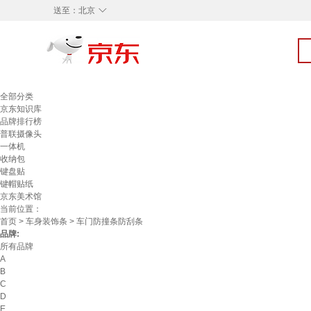
◇
送至：
北京
全部分类
京东知识库
品牌排行榜
普联摄像头
一体机
收纳包
键盘贴
键帽贴纸
京东美术馆
当前位置：
首页
>
车身装饰条
> 车门防撞条防刮条
品牌:
所有品牌
A
B
C
D
E