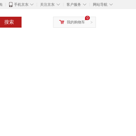
◇
◇
◇
◇
购
手机京东
关注京东
客户服务
网站导航
0
搜索
我的购物车
>