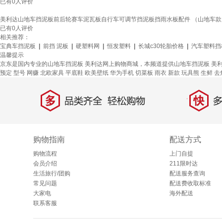
已有
0
人评价
美利达山地车挡泥板前后轮赛车泥瓦板自行车可调节挡泥板挡雨水板配件 （山地车
已有
0
人评价
相关推荐：
宝典车挡泥板
|
前挡 泥板
|
硬塑料网
|
恒发塑料
|
长城c30轮胎价格
|
汽车塑料挡
温馨提示
京东是国内专业的山地车挡泥板 美利达网上购物商城，本频道提供山地车挡泥板 美
预定
型号
网赚
北欧家具
平底鞋
欧美壁纸
华为手机
切菜板
雨衣
新款
玩具熊
生鲜
去
多
快
品类齐全，轻松购物
多仓
购物指南
配送方式
购物流程
上门自提
会员介绍
211限时达
生活旅行/团购
配送服务查询
常见问题
配送费收取标准
大家电
海外配送
联系客服