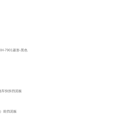
-7901菱形-黑色
地车快拆挡泥板
款）前挡泥板