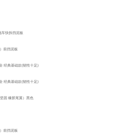
地车快拆挡泥板
款）前挡泥板
全 经典基础款(韧性十足)
全 经典基础款(韧性十足)
软坚固 橡胶尾翼）黑色
款）前挡泥板