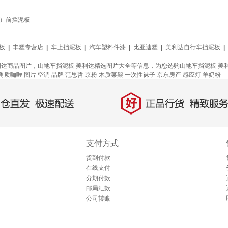
款）前挡泥板
板
|
丰塑专营店
|
车上挡泥板
|
汽车塑料件漆
|
比亚迪塑
|
美利达自行车挡泥板
|
利达商品图片，山地车挡泥板 美利达精选图片大全等信息，为您选购山地车挡泥板 
角质咖喱
图片
空调
品牌
范思哲
京粉
木质菜架
一次性袜子
京东房产
感应灯
羊奶粉
好
直发，极速配送
正品行货，精致服务
支付方式
货到付款
在线支付
分期付款
邮局汇款
公司转账