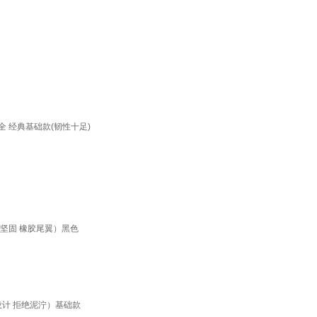
全 经典基础款(韧性十足)
软坚固 橡胶尾翼）黑色
设计 拒绝泥泞）基础款