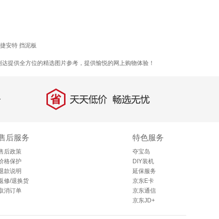
捷安特 挡泥板
美利达提供全方位的精选图片参考，提供愉悦的网上购物体验！
省
天天低价，畅选无忧
售后服务
特色服务
售后政策
夺宝岛
价格保护
DIY装机
退款说明
延保服务
返修/退换货
京东E卡
取消订单
京东通信
京东JD+