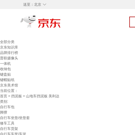
◇
送至：
北京
全部分类
京东知识库
品牌排行榜
普联摄像头
一体机
收纳包
键盘贴
键帽贴纸
京东美术馆
当前位置：
首页
>
挡泥板
> 山地车挡泥板 美利达
类别:
自行车包
脚撑
自行车坐垫/坐垫套
修车工具
自行车货架
自行车车筐/车篮