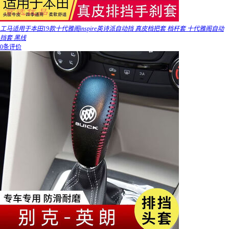
工马适用于本田19款十代雅阁inspire英诗派自动挡 真皮档把套 档杆套 十代雅阁自动
挡套 黑线
0条评价