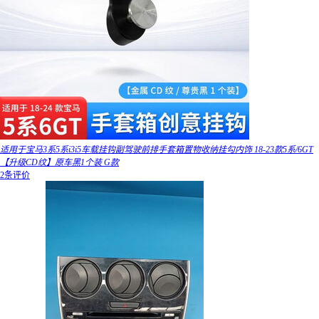
适用于宝马3系5系i3i5车载挂钩副驾驶前排手套箱置物收纳挂勾内饰 18-23款5系/6GT
【升级CD纹】原车黑1个装 G款
2条评价