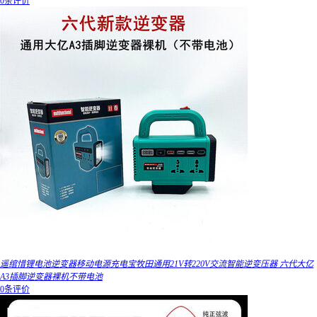
0条评价
遥绾惜锂电池逆变器移动电源充电宝牧田通用21V转220V交流智能逆变压器 六代大亿
A3插脚逆变器裸机不带电池
0条评价