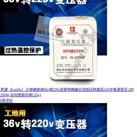
罗渡（LuoDu）工地宿舍用36v转220v逆变转换器交流低压转高压220伏电源变压 200
200W(长时使用功率120w)
0条评价