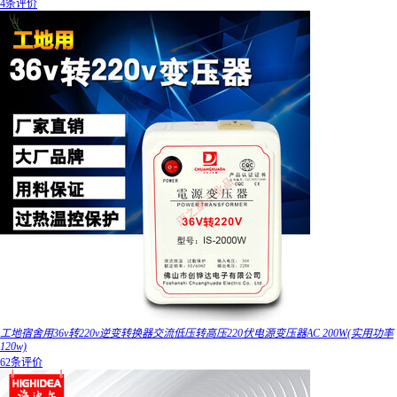
4条评价
工地宿舍用36v转220v逆变转换器交流低压转高压220伏电源变压器AC 200W(实用功率
120w)
62条评价