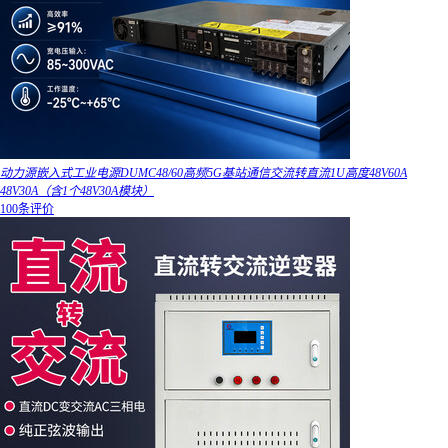
动力源嵌入式工业电源DUMC48/60高频5G基站通信交流转直流1U高度48V60A
48V30A（含1个48V30A模块）
100条评价