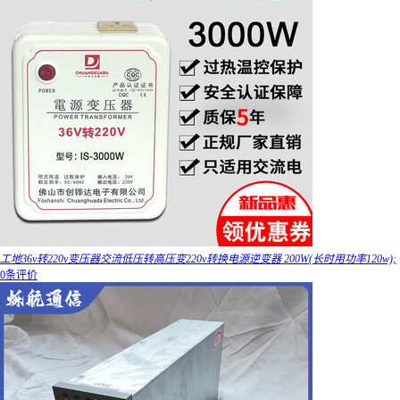
工地36v转220v变压器交流低压转高压变220v转换电源逆变器 200W(长时用功率120w);
0条评价