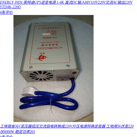
ENERGY INDI 英特迪UPS逆变电源 1-4K 直流DC输入48V110V220V交流AC输出220V
YTD4K-220D
6条评价
工地宿舍36V变压器低压交流弱电转换成220V升压电源转换逆变器 工地用36伏变220
伏4000W 稳定功率201