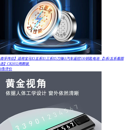
南孚传应】适用宝马X3五系X1三系X5刀锋i3汽车遥控530钥匙电池 【5系/五系看图
选】CR2032两颗装.
0条评价