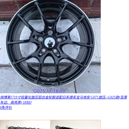
俏博莱1719寸轻量化旋压铝合金轮毂适配日系德系宝马埃安 G071旋压--G025款(亚黑
车边、高亮黑) 18X8J
0条评价