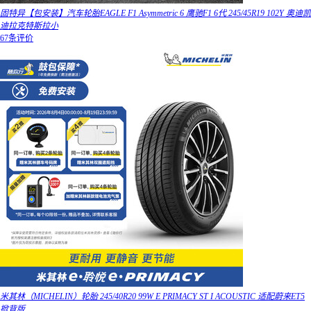
固特异【包安装】汽车轮胎EAGLE F1 Asymmetric 6 鹰驰F1 6代 245/45R19 102Y 奥迪凯
迪拉克特斯拉小
67条评价
米其林（MICHELIN）轮胎 245/40R20 99W E PRIMACY ST I ACOUSTIC 适配蔚来ET5
掀背版