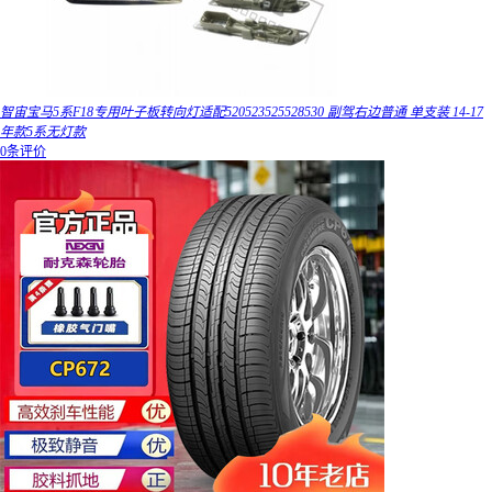
智宙宝马5系F18专用叶子板转向灯适配520523525528530 副驾右边普通 单支装 14-17
年款5系无灯款
0条评价