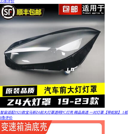
35条评价
智宙适配1923款宝马新Z4前大灯罩透明PC灯壳 精品高透 一对灯罩【带蛇胶】 1祇
0条评价