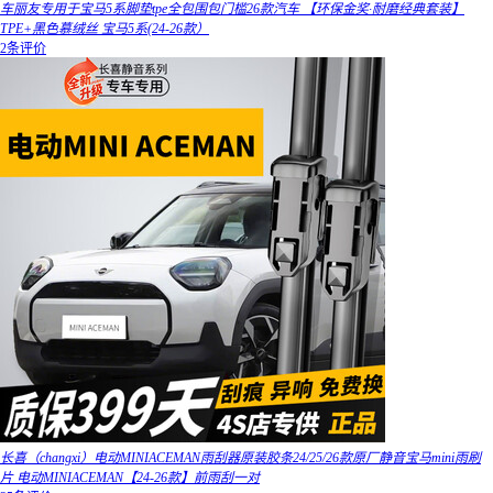
车丽友专用于宝马5系脚垫tpe全包围包门槛26款汽车 【环保金奖·耐磨经典套装】
TPE+黑色慕绒丝 宝马5系(24-26款）
2条评价
长喜（changxi）电动MINIACEMAN雨刮器原装胶条24/25/26款原厂静音宝马mini雨刷
片 电动MINIACEMAN【24-26款】前雨刮一对