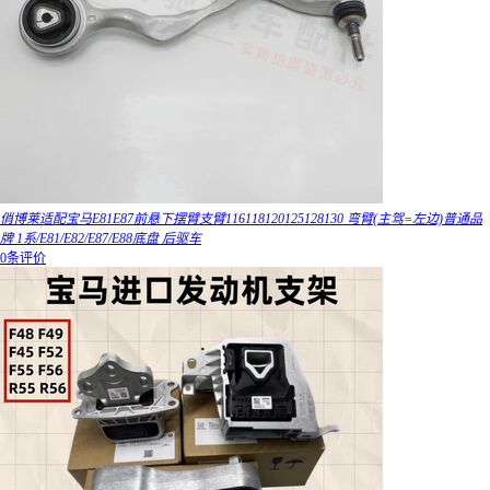
俏博莱适配宝马E81E87前悬下摆臂支臂116118120125128130 弯臂(主驾=左边)普通品
牌 1系/E81/E82/E87/E88底盘 后驱车
0条评价