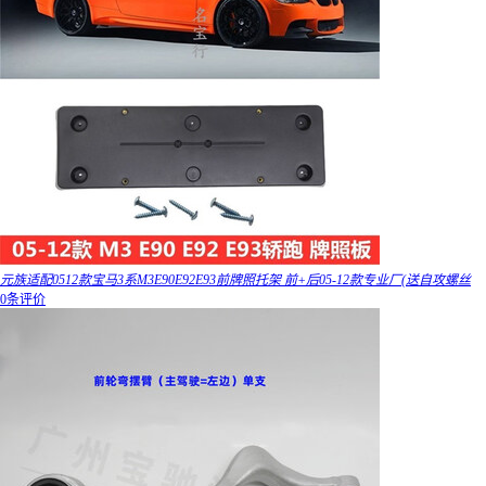
元族适配0512款宝马3系M3E90E92E93前牌照托架 前+后05-12款专业厂(送自攻螺丝
0条评价