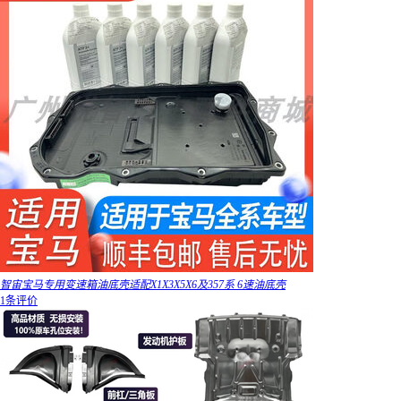
智宙宝马专用变速箱油底壳适配X1X3X5X6及357系 6速油底壳
1条评价