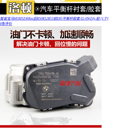
智宙宝马M3M5Z4Mini后R50R52R53前E85平衡杆胶套 02-09(Z4)-前 [1个]
0条评价