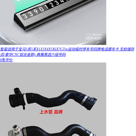
智宙适用于宝马3系5系X1X3X4X5X6X7GTm运动临时停车号码牌电话挪车卡 无标储存
式(豪华CNC铝合金款)-典雅黑送六组号码
0条评价