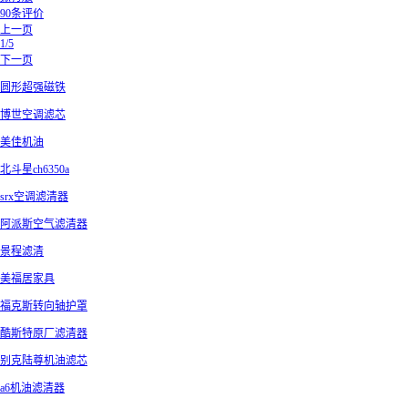
90条评价
上一页
1/5
下一页
圆形超强磁铁
博世空调滤芯
美佳机油
北斗星ch6350a
srx空调滤清器
阿派斯空气滤清器
景程滤清
美福居家具
福克斯转向轴护罩
酷斯特原厂滤清器
别克陆尊机油滤芯
a6机油滤清器