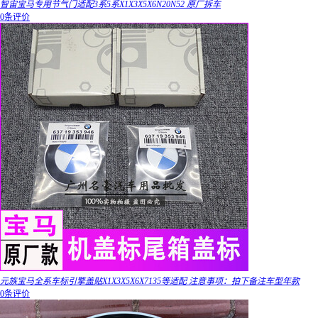
智宙宝马专用节气门适配3系5系X1X3X5X6N20N52 原厂拆车
0条评价
元族宝马全系车标引擎盖贴X1X3X5X6X7135等适配 注意事项：拍下备注车型年款
0条评价