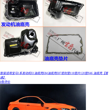
智宙适用宝马1系发动机X1油底壳E84油底壳E87密封垫118垫片120垫N46 油底壳【普
通】
0条评价