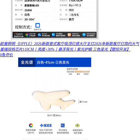
欧普照明（OPPLE）2026新款意式客厅吸顶灯感大厅主灯2026年新款客厅灯简约大气
普瑞双核芯片110CM丨亮度+30%丨悬浮背光丨紫光护眼 三色变光【壁控开关】
0条评价