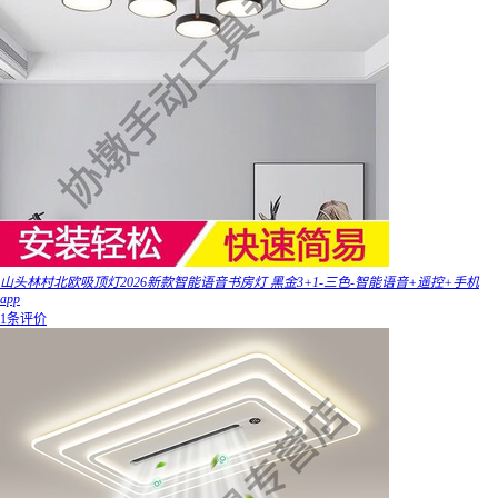
山头林村北欧吸顶灯2026新款智能语音书房灯 黑金3+1-三色-智能语音+遥控+手机
app
1条评价