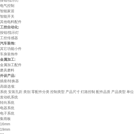
按钮/指示灯
电气控制
智能家居
智能开关
其他电料配件
工控自动化:
按钮/指示灯
工控传感器
汽车装饰:
其它功能小件
车身装饰件
金属加工:
金属加工配件
磨具磨料
外设产品:
插座/转换器
高级选项:
系统
安装孔距
类别
零配件分类
控制类型
产品尺寸
灯路控制
配件品质
产品类型
单位
发动机系统
转向系统
电器系统
电子系统
集雨板
16mm
19mm