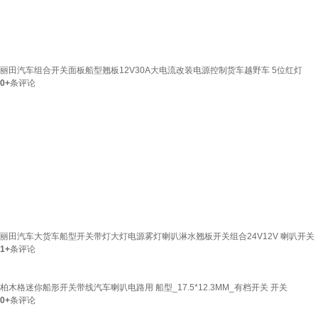
丽田汽车组合开关面板船型翘板12V30A大电流改装电源控制货车越野车 5位红灯
0+
条评论
丽田汽车大货车船型开关带灯大灯电源雾灯喇叭淋水翘板开关组合24V12V 喇叭开关
1+
条评论
柏木格迷你船形开关带线汽车喇叭电路用 船型_17.5*12.3MM_有档开关 开关
0+
条评论