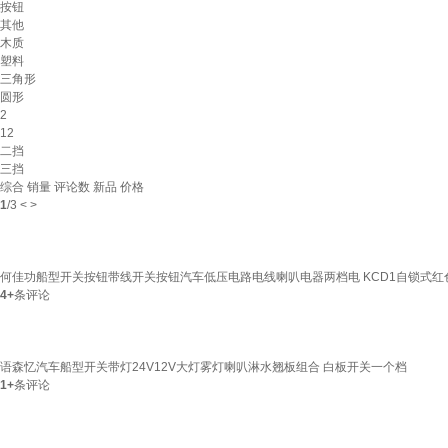
按钮
其他
木质
塑料
三角形
圆形
2
12
二挡
三挡
综合
销量
评论数
新品
价格
1
/
3
<
>
何佳功船型开关按钮带线开关按钮汽车低压电路电线喇叭电器两档电 KCD1自锁式红
4+
条评论
语森忆汽车船型开关带灯24V12V大灯雾灯喇叭淋水翘板组合 白板开关一个档
1+
条评论