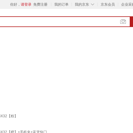
◇
你好，
请登录
免费注册
我的订单
我的京东
京东会员
企业采
X32【粉】
X32【橙】+手机夹+蓝牙快门