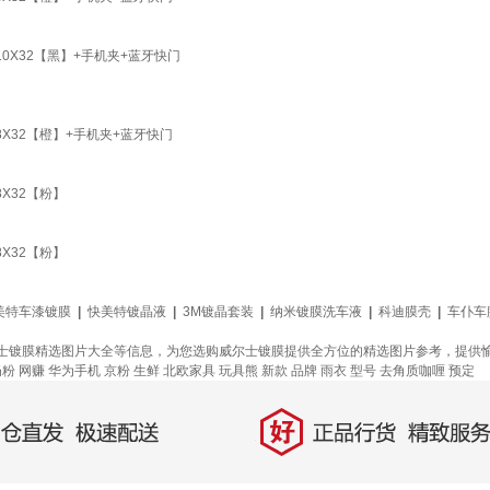
0X32【黑】+手机夹+蓝牙快门
X32【橙】+手机夹+蓝牙快门
X32【粉】
X32【粉】
美特车漆镀膜
|
快美特镀晶液
|
3M镀晶套装
|
纳米镀膜洗车液
|
科迪膜壳
|
车仆车
士镀膜精选图片大全等信息，为您选购威尔士镀膜提供全方位的精选图片参考，提供
奶粉
网赚
华为手机
京粉
生鲜
北欧家具
玩具熊
新款
品牌
雨衣
型号
去角质咖喱
预定
好
直发，极速配送
正品行货，精致服务