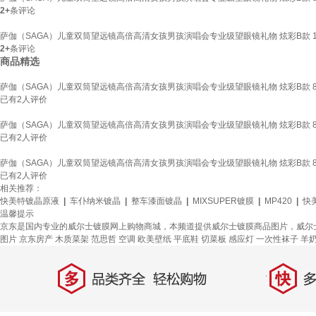
2+
条评论
萨伽（SAGA）儿童双筒望远镜高倍高清女孩男孩演唱会专业级望眼镜礼物 炫彩B款 1
2+
条评论
商品精选
萨伽（SAGA）儿童双筒望远镜高倍高清女孩男孩演唱会专业级望眼镜礼物 炫彩B款 8
已有
2
人评价
萨伽（SAGA）儿童双筒望远镜高倍高清女孩男孩演唱会专业级望眼镜礼物 炫彩B款 8
已有
2
人评价
萨伽（SAGA）儿童双筒望远镜高倍高清女孩男孩演唱会专业级望眼镜礼物 炫彩B款 8
已有
2
人评价
相关推荐：
快美特镀晶原液
|
车仆纳米镀晶
|
整车漆面镀晶
|
MIXSUPER镀膜
|
MP420
|
快
温馨提示
京东是国内专业的威尔士镀膜网上购物商城，本频道提供威尔士镀膜商品图片，威尔
图片
京东房产
木质菜架
范思哲
空调
欧美壁纸
平底鞋
切菜板
感应灯
一次性袜子
羊
多
快
品类齐全，轻松购物
多仓