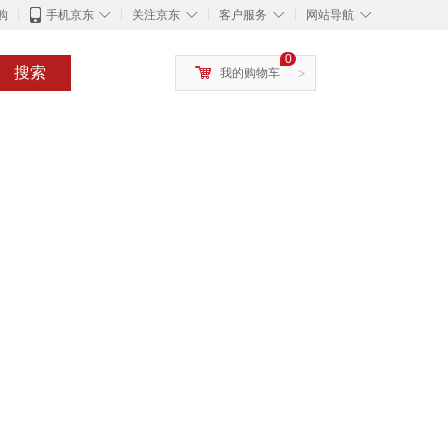
◇
◇
◇
◇
购
手机京东
关注京东
客户服务
网站导航
0
搜索
我的购物车
>