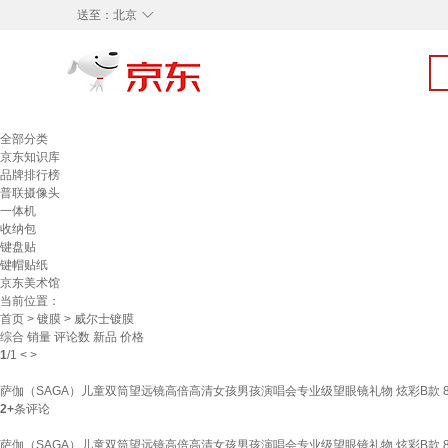
◇
送至：
北京
全部分类
京东知识库
品牌排行榜
普联摄像头
一体机
收纳包
键盘贴
键帽贴纸
京东美术馆
当前位置：
首页
>
镀膜
> 威尔士镀膜
综合
销量
评论数
新品
价格
1
/
1
<
>
萨伽（SAGA）儿童双筒望远镜高倍高清女孩男孩演唱会专业级望眼镜礼物 炫彩B款 8
2+
条评论
萨伽（SAGA）儿童双筒望远镜高倍高清女孩男孩演唱会专业级望眼镜礼物 炫彩B款 8