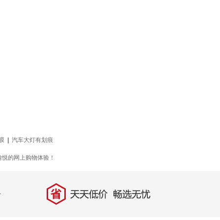
膜
|
汽车大灯有划痕
愉悦的网上购物体验！
省
天天低价，畅选无忧