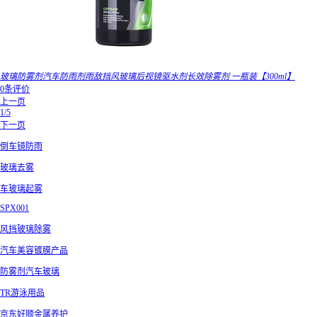
玻璃防雾剂汽车防雨剂雨敌挡风玻璃后视镜驱水剂长效除雾剂 一瓶装【300ml】
0条评价
上一页
1/5
下一页
倒车镜防雨
玻璃去雾
车玻璃起雾
SPX001
风挡玻璃除雾
汽车美容镀膜产品
防雾剂汽车玻璃
TR游泳用品
京东好顺金属养护