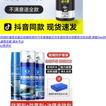
轩成秒速雨无痕后视镜防雨剂汽车玻璃驱水剂车窗防雨水喷雾雨天防水膜 单瓶30ml秒
速雨无痕 滴水不沾
42条评价