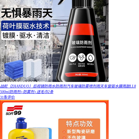
战舵（ZHANDUO）后视镜防雨水防雨剂汽车玻璃防雾喷剂雨天车窗驱水膜雨敌LL8
500ml防雨剂+防雾剂+送毛巾2条
31条评价