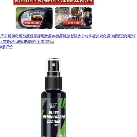
汽车玻璃防雨剂膜后视镜雨敌驱水喷雾清洁剂防水车内车用长效防雾 3罐原液防雨剂
+防雾剂+油膜去除剂+毛巾 300ml
0条评价