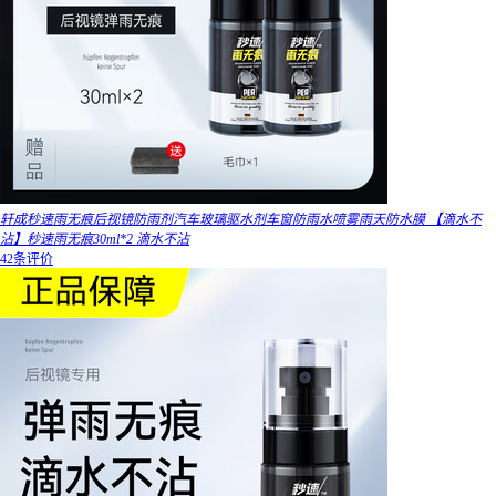
轩成秒速雨无痕后视镜防雨剂汽车玻璃驱水剂车窗防雨水喷雾雨天防水膜 【滴水不
沾】秒速雨无痕30ml*2 滴水不沾
42条评价