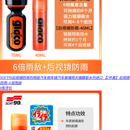
SOFT99后视镜防雨剂雨敌汽车倒车镜汽车玻璃雨天镀膜驱水剂进口 【2件套】后视镜
防雨+6倍雨敌
0条评价