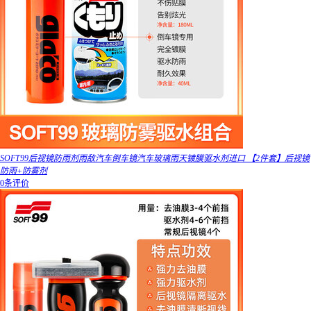
SOFT99后视镜防雨剂雨敌汽车倒车镜汽车玻璃雨天镀膜驱水剂进口 【2件套】后视镜
防雨+防雾剂
0条评价