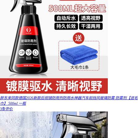
胖东来同款德国2026新款后视镜防雨剂防雨水神器汽车前挡风玻璃防雾 防雾剂【送毛
巾】 500ml 一瓶
3条评价