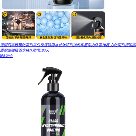
德国汽车玻璃防雾剂车后视镜防雨水长效喷剂挡风车窗车内除雾神器 力防雨剂德国品
质彻底镀膜驱水持久防雨180天
0条评价