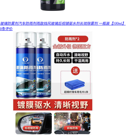
玻璃防雾剂汽车防雨剂雨敌挡风玻璃后视镜驱水剂长效除雾剂 一瓶装【100ml】
0条评价