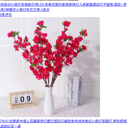
何佳功小夜灯充电款贝壳LED充电式简约家用装饰灯人体智能感应灯不插电 感应+常
亮2种模式小夜灯布艺贝壳-3色光
0条评价
TWJU创意原木墙上花器装饰灯壁灯感应灯磁吸免布线充电式小夜灯氛围灯 两年质保-
送玫红花一束