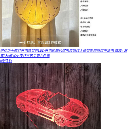
何佳功小夜灯充电款贝壳LED充电式简约家用装饰灯人体智能感应灯不插电 感应+常
亮2种模式小夜灯布艺贝壳-3色光
0条评价