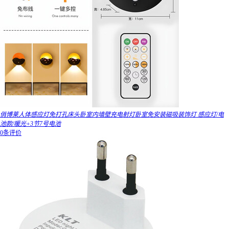
俏博莱人体感应灯免打孔床头卧室内墙壁充电射灯卧室免安装磁吸装饰灯 感应灯/电
池款/暖光+3节7号电池
0条评价