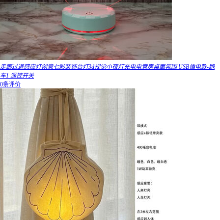
走廊过道感应灯创意七彩装饰台灯3d视觉小夜灯充电电竞房桌面氛围 USB插电款-跑
车1 遥控开关
0条评价