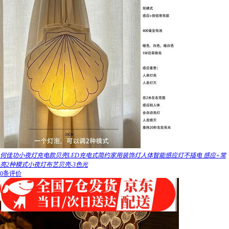
何佳功小夜灯充电款贝壳LED充电式简约家用装饰灯人体智能感应灯不插电 感应+常
亮2种模式小夜灯布艺贝壳-3色光
0条评价