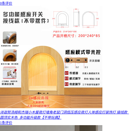
0条评价
诗迦努汤姆和杰瑞小木屋夜灯墙角老鼠门洞低压感应夜灯人体感应灯装饰灯 接线款_
圆顶实木色_多功能升级款【不带玩偶】
1条评价