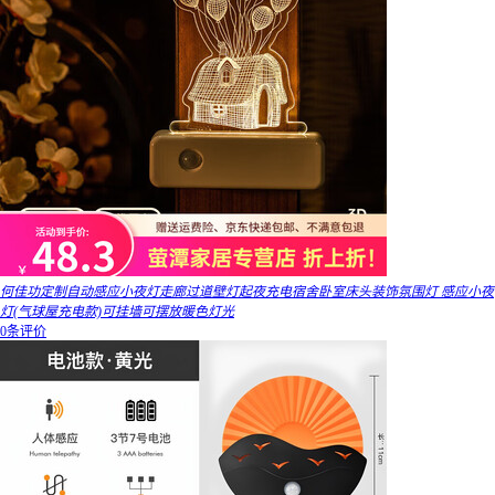
何佳功定制自动感应小夜灯走廊过道壁灯起夜充电宿舍卧室床头装饰氛围灯 感应小夜
灯(气球屋充电款)可挂墙可摆放暖色灯光
0条评价