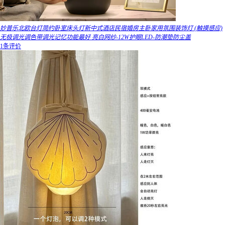
妙普乐北欧台灯简约卧室床头灯新中式酒店民宿婚房主卧家用氛围装饰灯 (触摸感应)
无极调光调色带调光记忆功能最好 亮白网纱-12W护眼LED-防潮垫防尘盖
1条评价