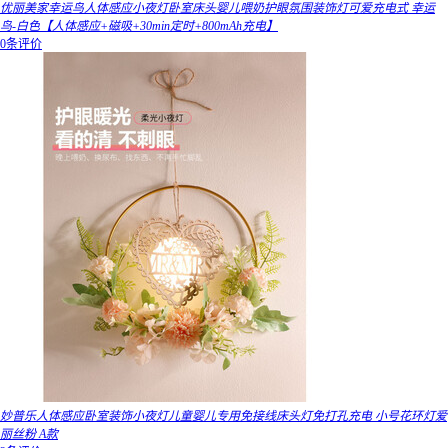
优丽美家幸运鸟人体感应小夜灯卧室床头婴儿喂奶护眼氛围装饰灯可爱充电式 幸运
鸟-白色【人体感应+磁吸+30min定时+800mAh充电】
0条评价
妙普乐人体感应卧室装饰小夜灯儿童婴儿专用免接线床头灯免打孔充电 小号花环灯爱
丽丝粉 A款