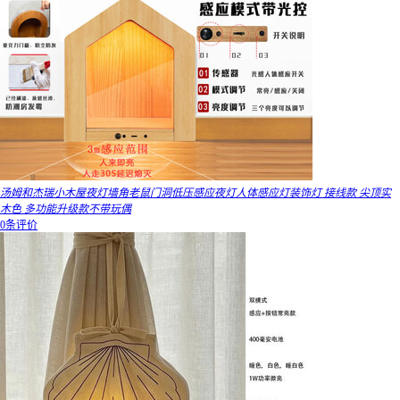
汤姆和杰瑞小木屋夜灯墙角老鼠门洞低压感应夜灯人体感应灯装饰灯 接线款 尖顶实
木色 多功能升级款不带玩偶
0条评价