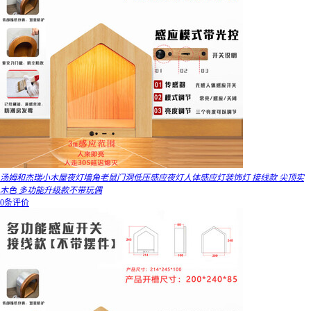
汤姆和杰瑞小木屋夜灯墙角老鼠门洞低压感应夜灯人体感应灯装饰灯 接线款 尖顶实
木色 多功能升级款不带玩偶
0条评价