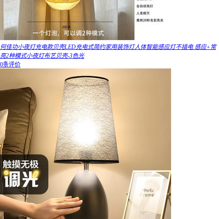
何佳功小夜灯充电款贝壳LED充电式简约家用装饰灯人体智能感应灯不插电 感应+常
亮2种模式小夜灯布艺贝壳-3色光
0条评价