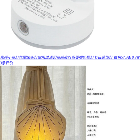
光感小夜灯氛围床头灯家用过道起夜感应灯母婴喂奶壁灯节日装饰灯 白色575AE 0.3W
3条评价