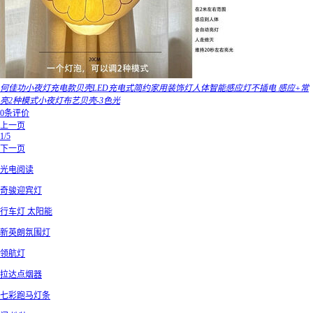
何佳功小夜灯充电款贝壳LED充电式简约家用装饰灯人体智能感应灯不插电 感应+常
亮2种模式小夜灯布艺贝壳-3色光
0条评价
上一页
1/5
下一页
光电阅读
奇骏迎宾灯
行车灯 太阳能
新英朗氛围灯
领航灯
拉达点烟器
七彩跑马灯条