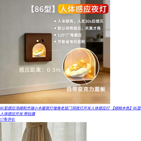
86型感应汤姆和杰瑞小木屋夜灯墙角老鼠门洞夜灯开关人体感应灯 【胡桃木色】86型
人体感应开关 带玩偶
17条评价