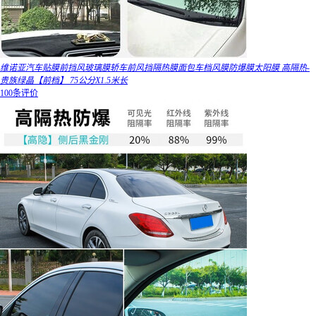
维诺亚汽车贴膜前挡风玻璃膜轿车前风挡隔热膜面包车档风膜防爆膜太阳膜 高隔热-
贵族绿晶【前档】 75公分X1.5米长
100条评价