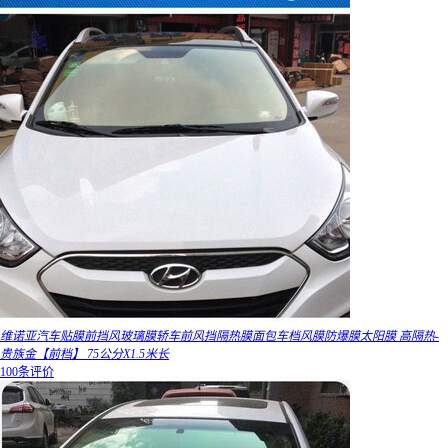
维诺亚汽车贴膜前挡风玻璃膜轿车前风挡隔热膜面包车档风膜防爆膜太阳膜 高隔热-
贵族金【前档】 75公分X1.5米长
100条评价