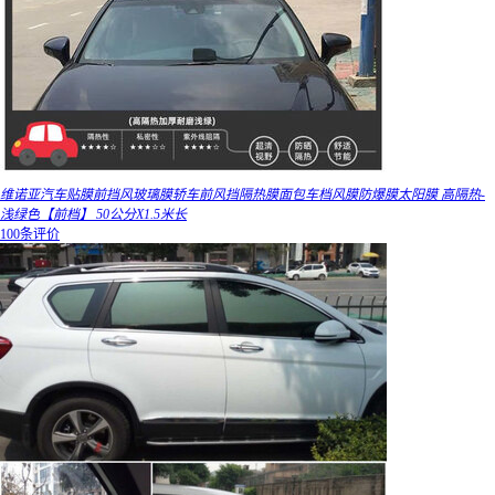
维诺亚汽车贴膜前挡风玻璃膜轿车前风挡隔热膜面包车档风膜防爆膜太阳膜 高隔热-
浅绿色【前档】 50公分X1.5米长
100条评价