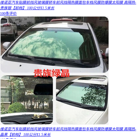
维诺亚汽车贴膜前挡风玻璃膜轿车前风挡隔热膜面包车档风膜防爆膜太阳膜 高隔热-
贵族银【前档】 100公分X1.5米长
100条评价
维诺亚汽车贴膜前挡风玻璃膜轿车前风挡隔热膜面包车档风膜防爆膜太阳膜 高隔热-
晶黑【前档】 100公分X1.5米长