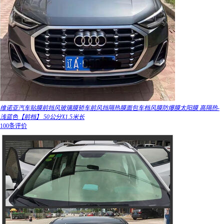
维诺亚汽车贴膜前挡风玻璃膜轿车前风挡隔热膜面包车档风膜防爆膜太阳膜 高隔热-
浅蓝色【前档】 50公分X1.5米长
100条评价