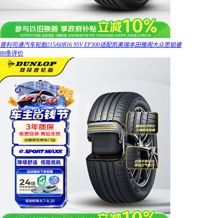
普利司通汽车轮胎215/60R16 95V EP300适配凯美瑞本田雅阁大众思铂睿
89条评价