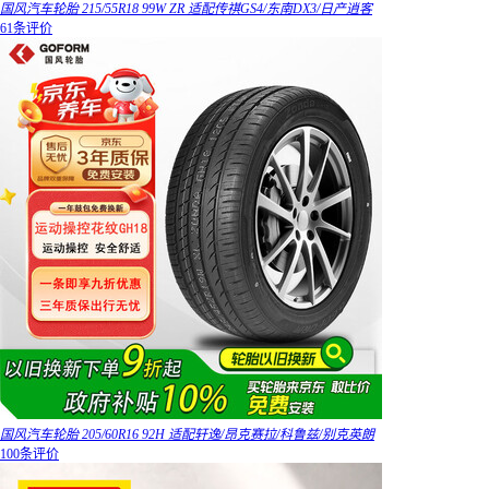
国风汽车轮胎 215/55R18 99W ZR 适配传祺GS4/东南DX3/日产逍客
61条评价
国风汽车轮胎 205/60R16 92H 适配轩逸/昂克赛拉/科鲁兹/别克英朗
100条评价