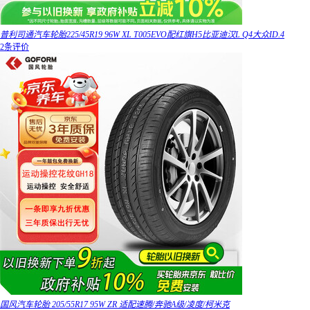
普利司通汽车轮胎225/45R19 96W XL T005EVO配红旗H5比亚迪汉L Q4大众ID.4
2条评价
国风汽车轮胎 205/55R17 95W ZR 适配速腾/奔驰A级/凌度/柯米克