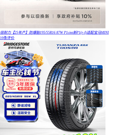
倍耐力【25年产】防爆胎195/55R16 87W P1cint新P1(r-f)适配宝马MINI
19条评价