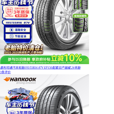
普利司通汽车轮胎195/55R16 87V EP150配套日产骊威 24年胎
3条评价