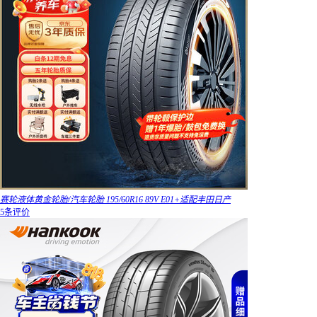
赛轮液体黄金轮胎/汽车轮胎 195/60R16 89V E01+适配丰田日产
5条评价