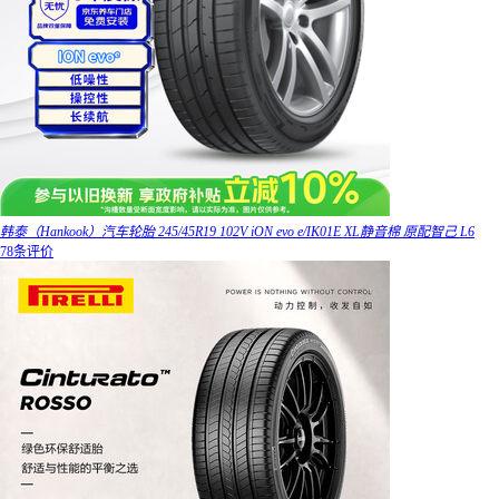
韩泰（Hankook）汽车轮胎 245/45R19 102V iON evo e/IK01E XL静音棉 原配智己 L6
78条评价