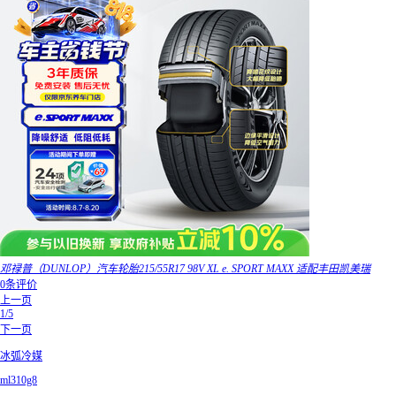
邓禄普（DUNLOP）汽车轮胎215/55R17 98V XL e. SPORT MAXX 适配丰田凯美瑞
0条评价
上一页
1/5
下一页
冰弧冷媒
ml310g8