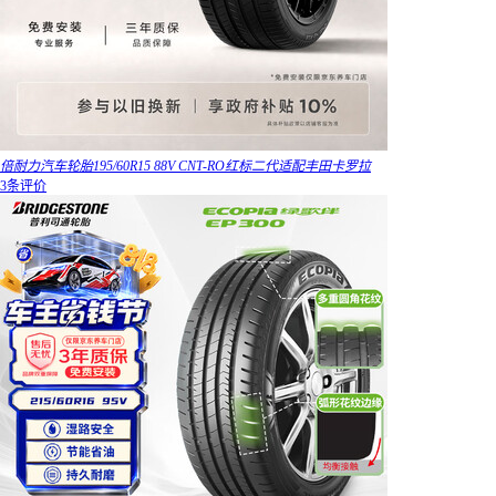
倍耐力汽车轮胎195/60R15 88V CNT-RO红标二代适配丰田卡罗拉
3条评价