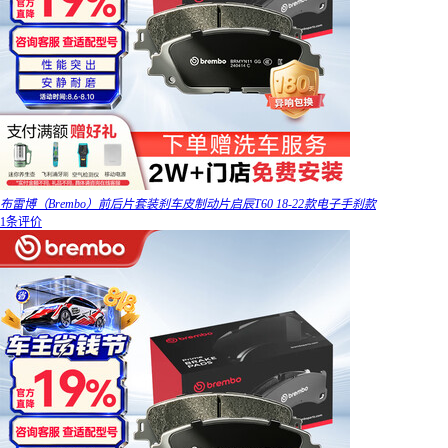
布雷博（Brembo）前后片套装刹车皮制动片启辰T60 18-22款电子手刹款
1条评价