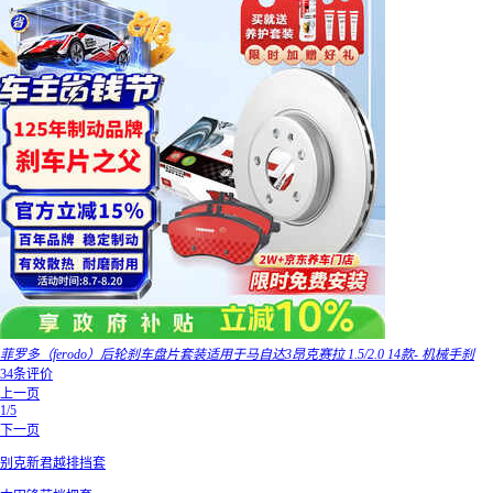
菲罗多（ferodo）后轮刹车盘片套装适用于马自达3昂克赛拉 1.5/2.0 14款- 机械手刹
34条评价
上一页
1/5
下一页
别克新君越排挡套