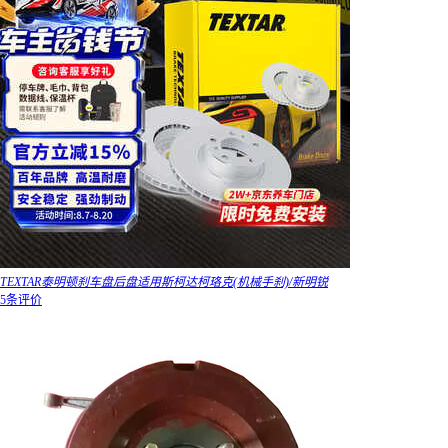
TEXTAR泰明顿刹车盘后盘适用斯柯达柯珞克(机械手刹)/新明锐
5条评价