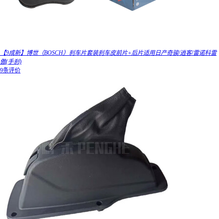
【9成新】博世（BOSCH）刹车片套装刹车皮前片+后片适用日产奇骏/逍客/雷诺科雷
傲(手刹)
9条评价