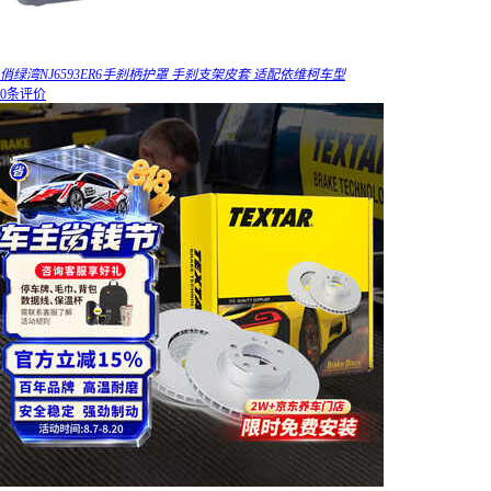
俏绿湾NJ6593ER6手刹柄护罩 手刹支架皮套 适配依维柯车型
0条评价