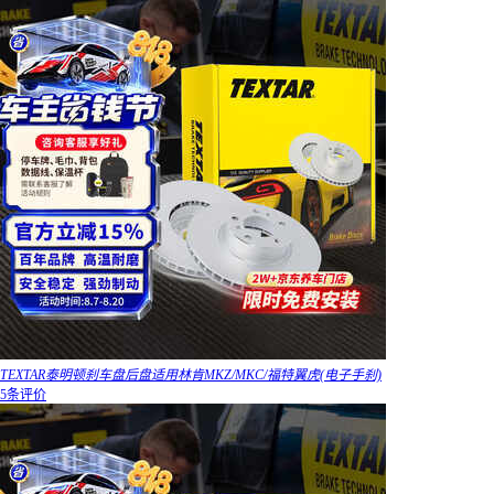
TEXTAR泰明顿刹车盘后盘适用林肯MKZ/MKC/福特翼虎(电子手刹)
5条评价