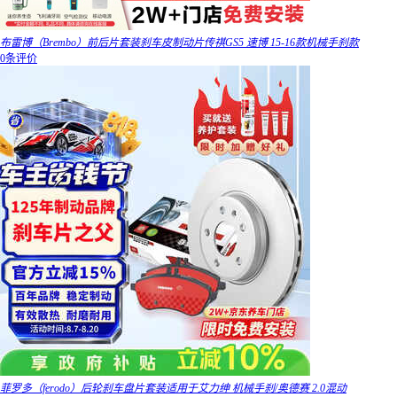
布雷博（Brembo）前后片套装刹车皮制动片传祺GS5 速博 15-16款机械手刹款
0条评价
菲罗多（ferodo）后轮刹车盘片套装适用于艾力绅 机械手刹/奥德赛 2.0混动