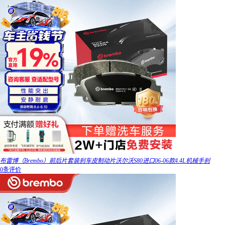
布雷博（Brembo）前后片套装刹车皮制动片沃尔沃S80进口06-06款4.4L机械手刹
0条评价