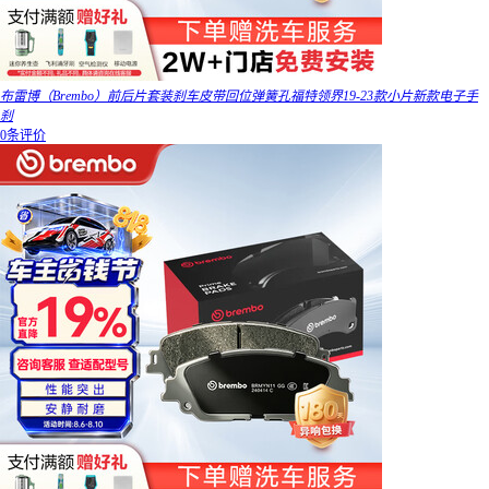
布雷博（Brembo）前后片套装刹车皮带回位弹簧孔福特领界19-23款小片新款电子手
刹
0条评价