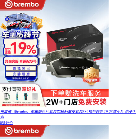
布雷博（Brembo）刹车前后片套装四轮刹车皮套装8片福特领界 19-23款小片 电子手
刹
0条评价