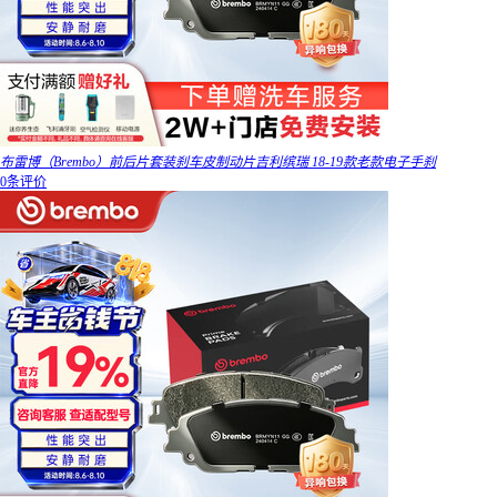
布雷博（Brembo）前后片套装刹车皮制动片吉利缤瑞 18-19款老款电子手刹
0条评价