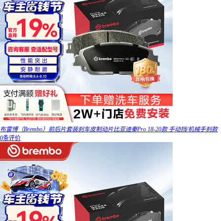
布雷博（Brembo）前后片套装刹车皮制动片比亚迪秦Pro 18-20款 手动挡/机械手刹款
0条评价