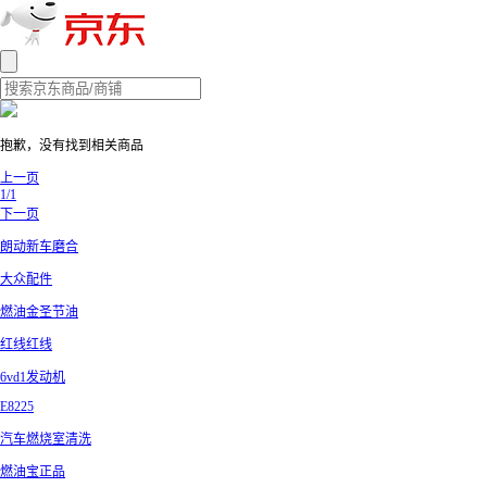
抱歉，没有找到相关商品
上一页
1/1
下一页
朗动新车磨合
大众配件
燃油金圣节油
红线红线
6vd1发动机
E8225
汽车燃烧室清洗
燃油宝正品