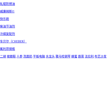
轧辊防锈油
威廉姆斯f1
快乐跑
柴油节油剂
冷媒复配剂
车贝尔（CHEBER）
氟利昂钢瓶
二胡
坡跟鞋
人参
洗面奶
平板电脑
水龙头
雅马哈钢琴
蜂蜜
唇膏
法拉利
布艺沙发