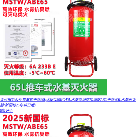
灭火器35公斤推车式干粉20kg35KG50KG45L水基型消防加油站ABC干粉 65L水基灭火
器(新国标25年新日期)
0条评价