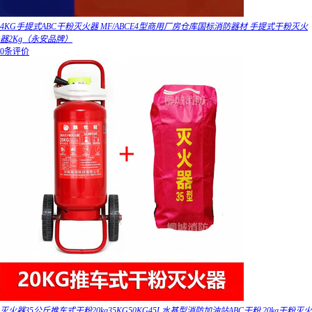
4KG手提式ABC干粉灭火器 MF/ABCE4型商用厂房仓库国标消防器材 手提式干粉灭火
器2Kg（永安品牌）
0条评价
灭火器35公斤推车式干粉20kg35KG50KG45L水基型消防加油站ABC干粉 20kg干粉灭火