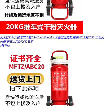
灭火器35公斤推车式干粉20kg35KG50KG45L水基型消防加油站ABC干粉 20Kg干粉灭
火器(送货上门)202612日期
0条评价