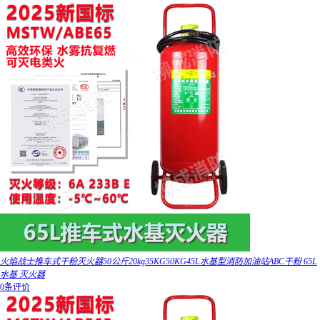
火焰战士推车式干粉灭火器50公斤20kg35KG50KG45L水基型消防加油站ABC干粉 65L
水基 灭火器
0条评价