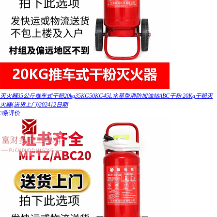
灭火器35公斤推车式干粉20kg35KG50KG45L水基型消防加油站ABC干粉 20Kg干粉灭
火器(送货上门)202412日期
3条评价