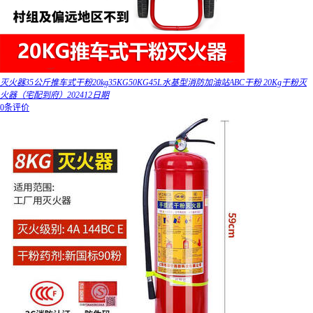
灭火器35公斤推车式干粉20kg35KG50KG45L水基型消防加油站ABC干粉 20Kg干粉灭
火器（宅配到府）202412日期
0条评价