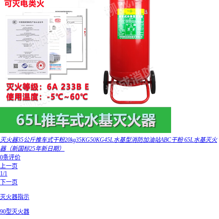
灭火器35公斤推车式干粉20kg35KG50KG45L水基型消防加油站ABC干粉 65L水基灭火
器（新国标25年新日期）
0条评价
上一页
1/1
下一页
灭火器指示
90型灭火器