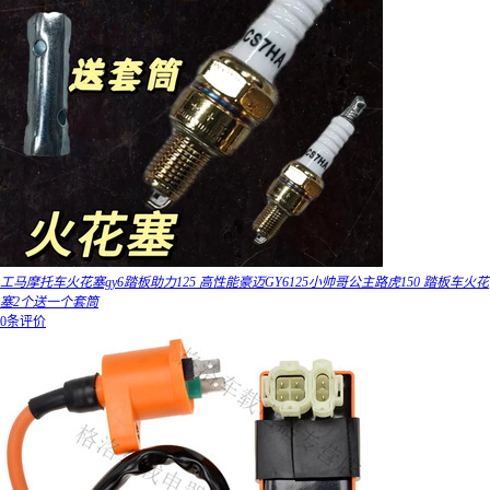
工马摩托车火花塞gy6踏板助力125 高性能豪迈GY6125小帅哥公主路虎150 踏板车火花
塞2个送一个套筒
0条评价