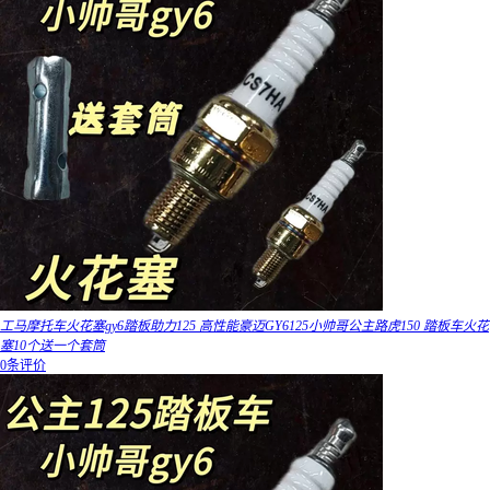
工马摩托车火花塞gy6踏板助力125 高性能豪迈GY6125小帅哥公主路虎150 踏板车火花
塞10个送一个套筒
0条评价