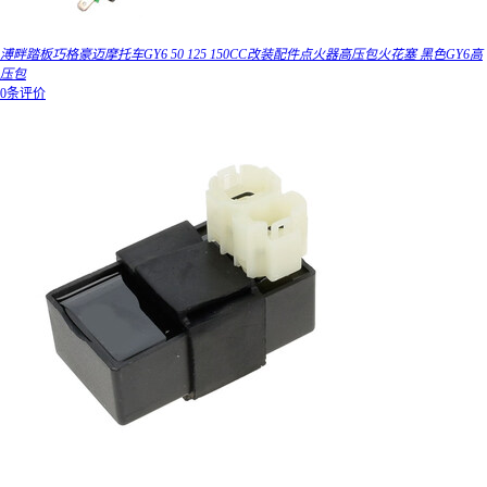
溥畔踏板巧格豪迈摩托车GY6 50 125 150CC改装配件点火器高压包火花塞 黑色GY6高
压包
0条评价