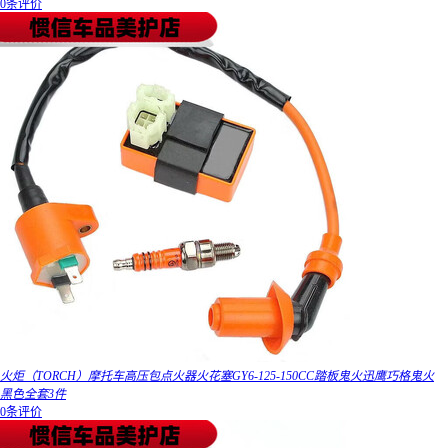
0条评价
火炬（TORCH）摩托车高压包点火器火花塞GY6-125-150CC踏板鬼火迅鹰巧格鬼火
黑色全套3件
0条评价