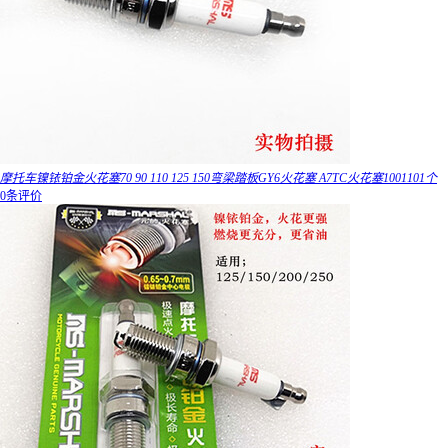
摩托车镍铱铂金火花塞70 90 110 125 150弯梁踏板GY6火花塞 A7TC火花塞1001101个
0条评价