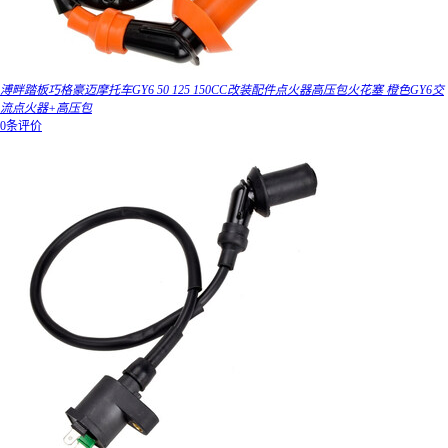
溥畔踏板巧格豪迈摩托车GY6 50 125 150CC改装配件点火器高压包火花塞 橙色GY6交
流点火器+高压包
0条评价