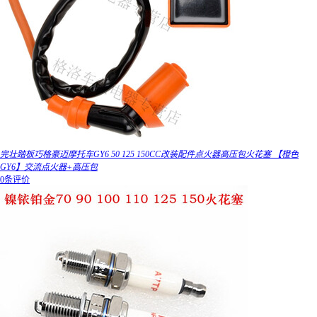
完壮踏板巧格豪迈摩托车GY6 50 125 150CC改装配件点火器高压包火花塞 【橙色
GY6】交流点火器+高压包
0条评价