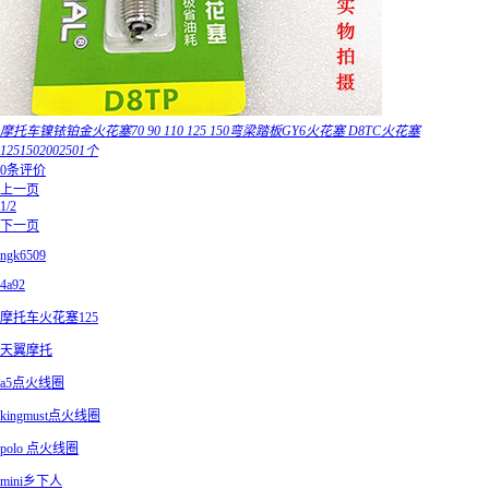
摩托车镍铱铂金火花塞70 90 110 125 150弯梁踏板GY6火花塞 D8TC火花塞
1251502002501个
0条评价
上一页
1/2
下一页
ngk6509
4a92
摩托车火花塞125
天翼摩托
a5点火线圈
kingmust点火线圈
polo 点火线圈
mini乡下人