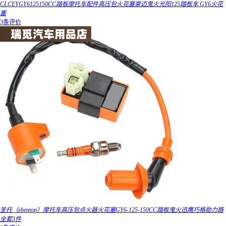
CLCEYGY6125150CC踏板摩托车配件高压包火花塞豪迈鬼火光阳125踏板车 GY6火花
塞
3条评价
圣托（shentop）摩托车高压包点火器火花塞GY6-125-150CC踏板鬼火迅鹰巧格助力路
全套3件