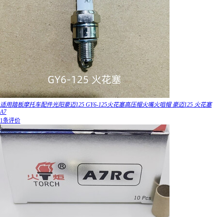
适用踏板摩托车配件光阳豪迈125 GY6-125火花塞高压帽火嘴火咀帽 豪迈125 火花塞
A7
1条评价