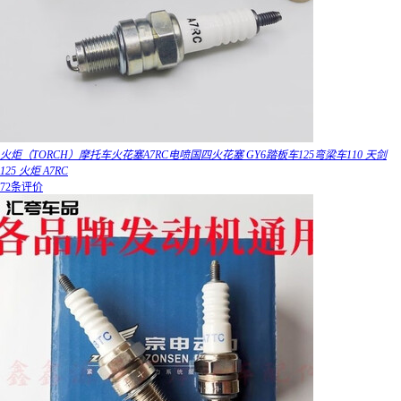
火炬（TORCH）摩托车火花塞A7RC电喷国四火花塞 GY6踏板车125弯梁车110 天剑
125 火炬 A7RC
72条评价