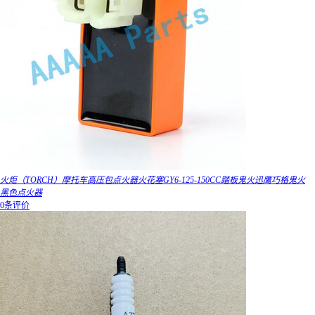
火炬（TORCH）摩托车高压包点火器火花塞GY6-125-150CC踏板鬼火迅鹰巧格鬼火
黑色点火器
0条评价