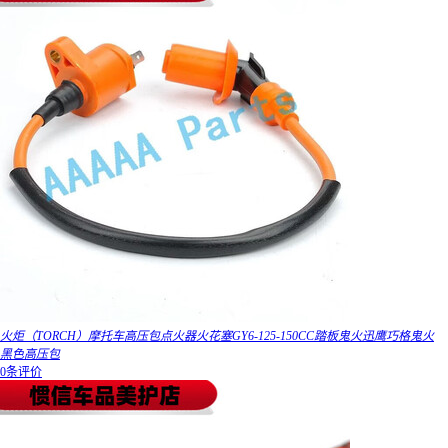
火炬（TORCH）摩托车高压包点火器火花塞GY6-125-150CC踏板鬼火迅鹰巧格鬼火
黑色高压包
0条评价