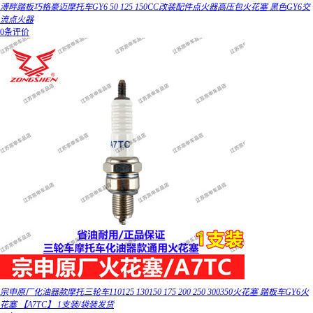
溥畔踏板巧格豪迈摩托车GY6 50 125 150CC改装配件点火器高压包火花塞 黑色GY6交
流点火器
0条评价
宗申原厂化油器款摩托三轮车110125 130150 175 200 250 300350火花塞 踏板车GY6火
花塞 【A7TC】 1支装/袋装发货