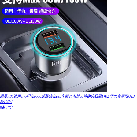
纽曼K88适用vivo闪充oppo超级快充usb车载充电器pd转换头数显1拖2 华为专用双U口
款100W
0条评价