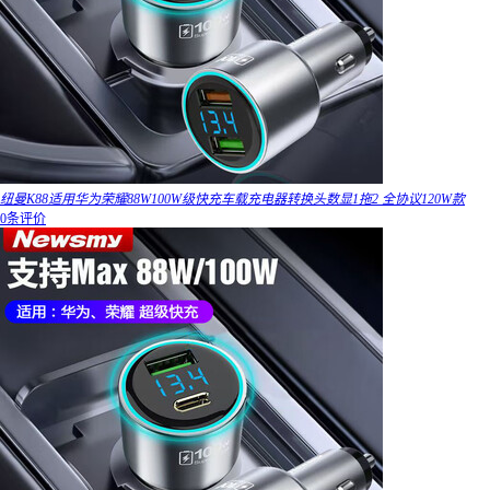
纽曼K88适用华为荣耀88W100W级快充车载充电器转换头数显1拖2 全协议120W款
0条评价