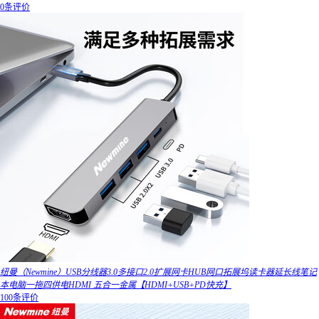
0条评价
纽曼（Newmine）USB分线器3.0多接口2.0扩展网卡HUB网口拓展坞读卡器延长线笔记
本电脑一拖四供电HDMI 五合一金属【HDMI+USB+PD快充】
100条评价