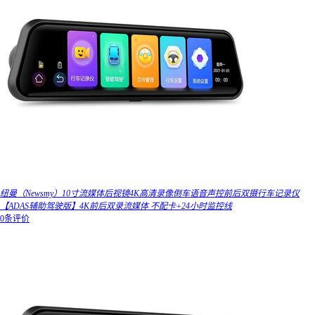
纽曼（Newsmy）10寸流媒体后视镜4K高清录像倒车语音声控前后双摄行车记录仪
【ADAS辅助驾驶版】4K前后双录流媒体 不配卡+24小时监控线
0条评价