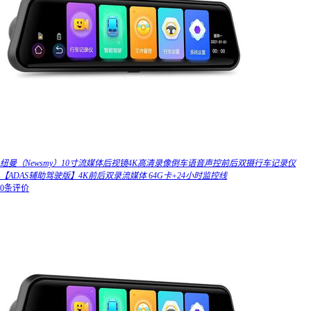
纽曼（Newsmy）10寸流媒体后视镜4K高清录像倒车语音声控前后双摄行车记录仪
【ADAS辅助驾驶版】4K前后双录流媒体 64G卡+24小时监控线
0条评价