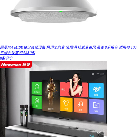
纽曼NM-M19K会议音频设备 吊顶全向麦 吸顶/悬挂式麦克风 吊麦 8米拾音 适用40-100
平米会议室 NM-M19K
0条评价