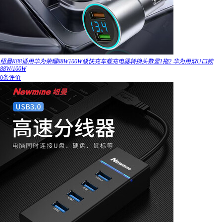
纽曼K88适用华为荣耀88W100W级快充车载充电器转换头数显1拖2 华为用双U口款
88W/100W
0条评价