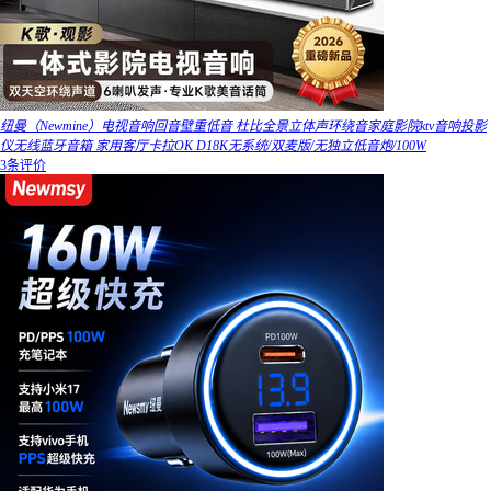
纽曼（Newmine）电视音响回音壁重低音 杜比全景立体声环绕音家庭影院ktv音响投影
仪无线蓝牙音箱 家用客厅卡拉OK D18K无系统/双麦版/无独立低音炮/100W
3条评价