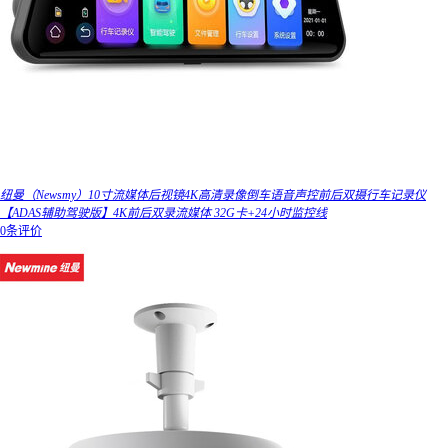
纽曼（Newsmy）10寸流媒体后视镜4K高清录像倒车语音声控前后双摄行车记录仪
【ADAS辅助驾驶版】4K前后双录流媒体 32G卡+24小时监控线
0条评价