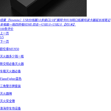
纽曼（Newmine）USB分线器3.0多接口2.0扩展网卡HUB网口拓展坞读卡器延长线笔记
本电脑一拖四供电HDMI 四合一USB3.0+USB2.0 【约1米】
100条评价
上一页
1/5
下一页
欧伦泰MFJ950
灭火器多少钱一瓶
新交规必备灭火器
车载灭火器必备
FlameFighter蓝色
三角警示牌套装
灭火器绳
灭火安全锤
淮海停车场设备