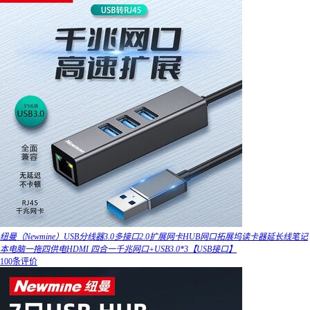
纽曼（Newmine）USB分线器3.0多接口2.0扩展网卡HUB网口拓展坞读卡器延长线笔记
本电脑一拖四供电HDMI 四合一千兆网口+USB3.0*3【USB接口】
100条评价