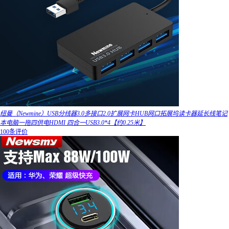
纽曼（Newmine）USB分线器3.0多接口2.0扩展网卡HUB网口拓展坞读卡器延长线笔记
本电脑一拖四供电HDMI 四合一USB3.0*4【约0.25米】
100条评价