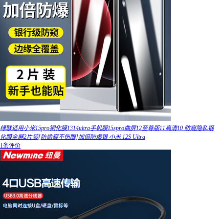
绿联适用小米15pro钢化膜1314ultra手机膜15spro曲屏12至尊版11高清10 防窥隐私钢
化膜全屏2片装[防偷窥不伤眼]加倍防爆银 小米 12S Ultra
1条评价