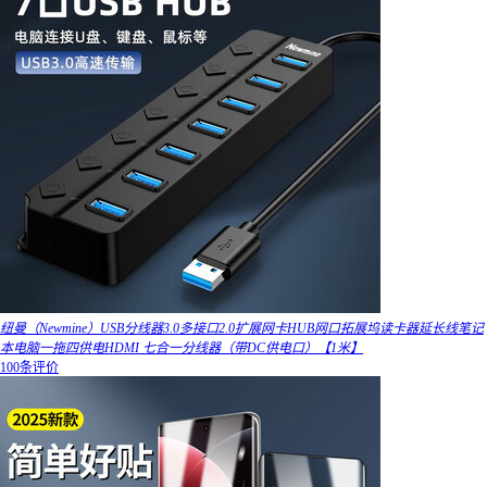
纽曼（Newmine）USB分线器3.0多接口2.0扩展网卡HUB网口拓展坞读卡器延长线笔记
本电脑一拖四供电HDMI 七合一分线器（带DC供电口）【1米】
100条评价