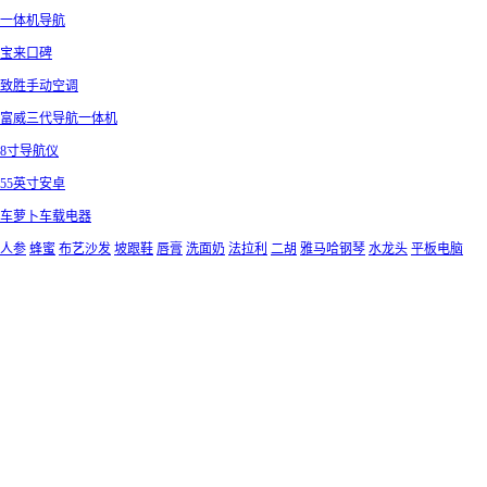
一体机导航
宝来口碑
致胜手动空调
富威三代导航一体机
8寸导航仪
55英寸安卓
车萝卜车载电器
人参
蜂蜜
布艺沙发
坡跟鞋
唇膏
洗面奶
法拉利
二胡
雅马哈钢琴
水龙头
平板电脑