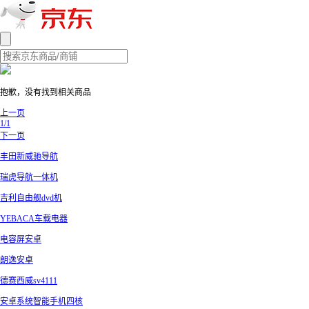
抱歉，没有找到相关商品
上一页
1/1
下一页
丰田新威驰导航
瑞虎导航一体机
吉利自由舰dvd机
YEBACA车载电器
电容屏安卓
朗逸安卓
德赛西威sv4111
安卓系统智能手机四核