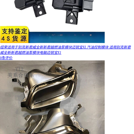
纽荣适用于别克新君威全新新君越燃油泵模块迈锐宝XL汽油控制模块 适用别克新君
威全新新君越燃油泵模块电脑迈锐宝X1
0条评价