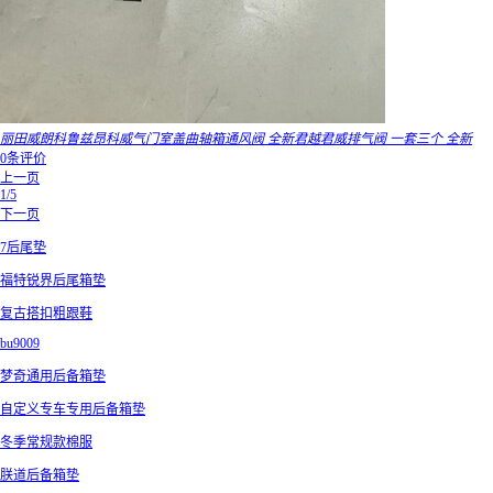
丽田威朗科鲁兹昂科威气门室盖曲轴箱通风阀 全新君越君威排气阀 一套三个 全新
0条评价
上一页
1/5
下一页
7后尾垫
福特锐界后尾箱垫
复古搭扣粗跟鞋
bu9009
梦奇通用后备箱垫
自定义专车专用后备箱垫
冬季常规款棉服
朕道后备箱垫