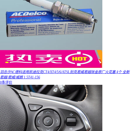
羽念汐AC德科适用凯迪拉克CT4/XT4/5/6/ATSL别克君威君越铱金原厂火花塞 4个 全新
君越/君威/威朗 1.5T41-156
0条评价