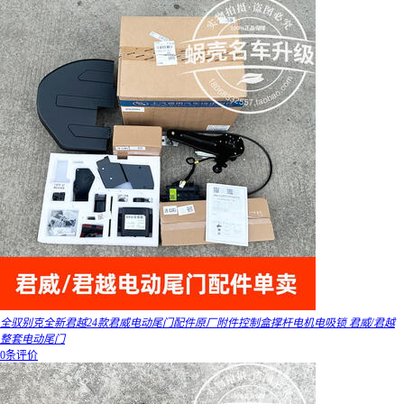
全驭别克全新君越24款君威电动尾门配件原厂附件控制盒撑杆电机电吸锁 君威/君越
整套电动尾门
0条评价