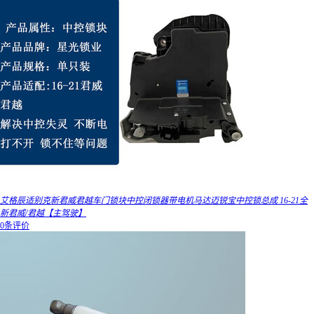
艾格辰适别克新君威君越车门锁块中控闭锁器带电机马达迈锐宝中控锁总成 16-21全
新君威/君越【主驾驶】
0条评价