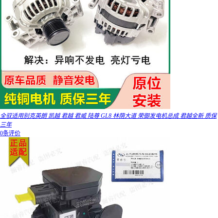
全驭适用别克英朗 凯越 君越 君威 陆尊 GL8 林荫大道 荣御发电机总成 君越全新 质保
三年
0条评价