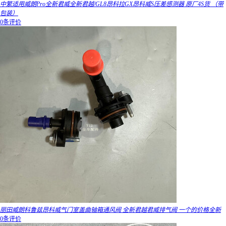
中繁适用威朗Pro全新君威全新君越/GL8昂科拉GX昂科威S压差感测器 原厂4S货 （带
包装）
0条评价
丽田威朗科鲁兹昂科威气门室盖曲轴箱通风阀 全新君越君威排气阀 一个的价格全新
0条评价