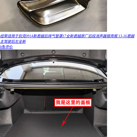
纽荣适用于别克0914新君越后排气管罩17全新君越原厂后段消声器银亮框 13-16君越
主驾驶后左全新
0条评价