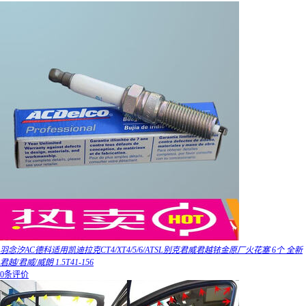
羽念汐AC德科适用凯迪拉克CT4/XT4/5/6/ATSL别克君威君越铱金原厂火花塞 6个 全新
君越/君威/威朗 1.5T41-156
0条评价