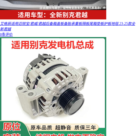
艾格辰适用迈锐宝/君威/君越后备箱盖板备胎承重板隔板尾箱垫板护板地毯 23-25款全
新君越
0条评价