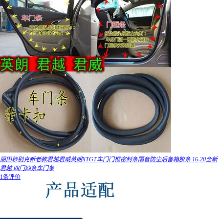
丽田秒别克新老款君越君威英朗XTGT车门门框密封条隔音防尘后备箱胶条 16-20全新
君越 四门四条车门条
1条评价