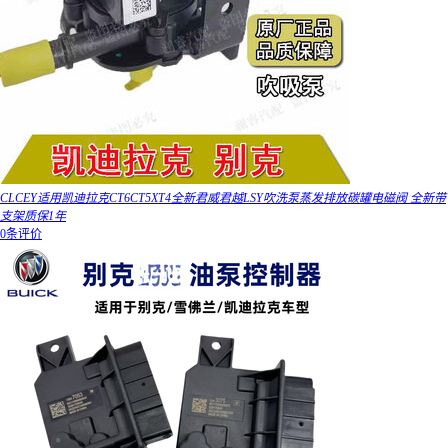
CLCEY适用凯迪拉克CT6CT5XT4全新君威君越LSY吹洗泵蒸发排放碳罐电磁阀 全新带
支架质保1年
0条评价