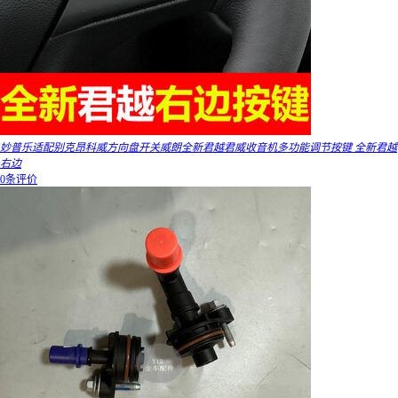
妙普乐适配别克昂科威方向盘开关威朗全新君越君威收音机多功能调节按键 全新君越
右边
0条评价