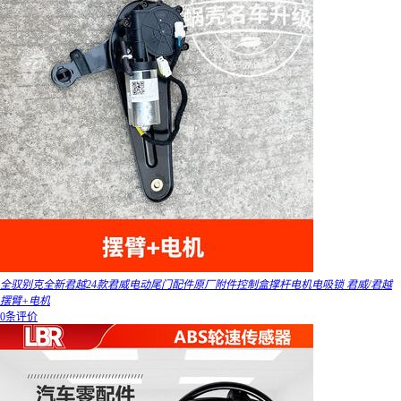
全驭别克全新君越24款君威电动尾门配件原厂附件控制盒撑杆电机电吸锁 君威/君越
摆臂+电机
0条评价