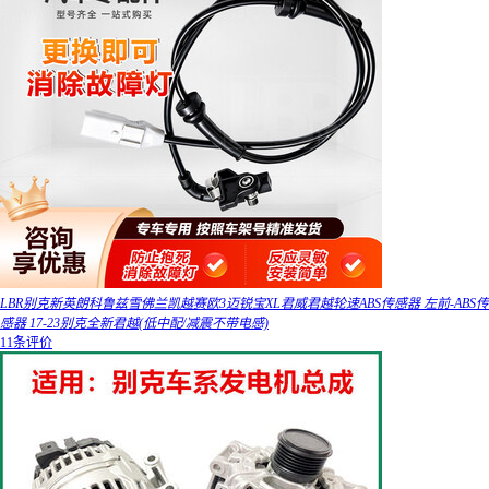
LBR别克新英朗科鲁兹雪佛兰凯越赛欧3迈锐宝XL君威君越轮速ABS传感器 左前-ABS传
感器 17-23别克全新君越(低中配/减震不带电感)
11条评价