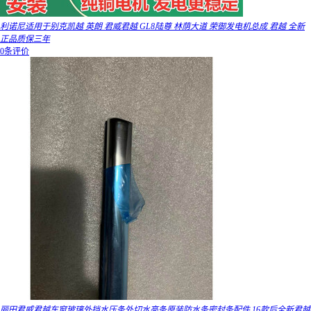
利诺尼适用于别克凯越 英朗 君威君越 GL8陆尊 林荫大道 荣御发电机总成 君越 全新
正品质保三年
0条评价
丽田君威君越车窗玻璃外挡水压条外切水亮条原装防水条密封条配件 16款后全新君越