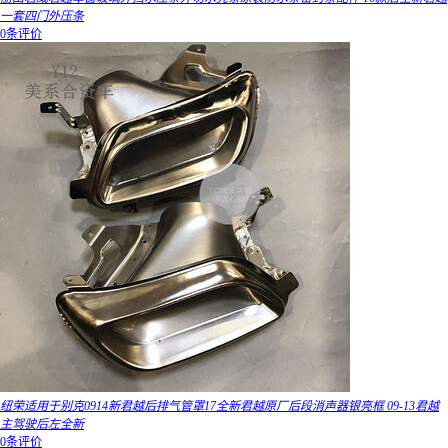
一套四门外压条
0条评价
纽荣适用于别克0914新君越后排气管罩17全新君越原厂后段消声器银亮框 09-13君越
主驾驶后左全新
0条评价