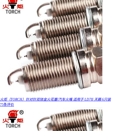
火炬（TORCH）针对针双铱金火花塞/汽车火嘴 适用于 LD7II 天籁 6只装
75条评价