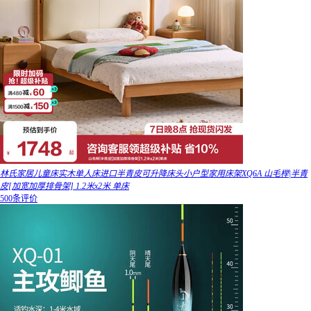
林氏家居儿童床实木单人床进口半青皮可升降床头小户型家用床架XQ6A 山毛榉|半青
皮[加宽加厚排骨架] 1.2米x2米 单床
500条评价