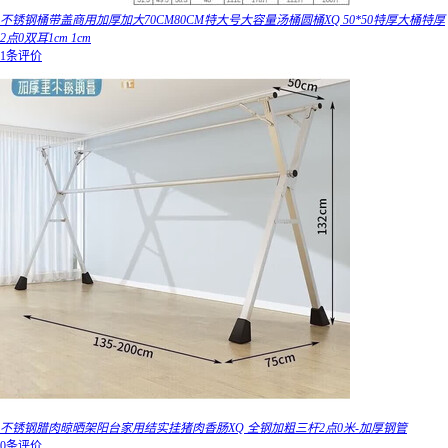
不锈钢桶带盖商用加厚加大70CM80CM特大号大容量汤桶圆桶XQ 50*50特厚大桶特厚
2点0双耳1cm 1cm
1条评价
不锈钢腊肉晾晒架阳台家用结实挂猪肉香肠XQ 全钢加粗三杆2点0米-加厚钢管
0条评价