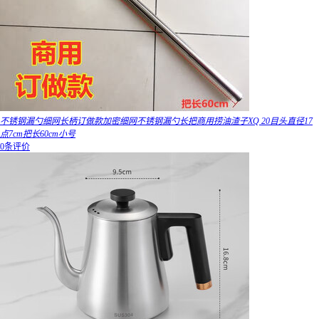
不锈钢漏勺细网长柄订做款加密细网不锈钢漏勺长把商用捞油渣子XQ 20目头直径17
点7cm把长60cm小号
0条评价