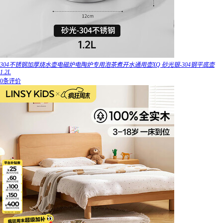
304不锈钢加厚烧水壶电磁炉电陶炉专用泡茶煮开水通用壶XQ 砂光银-304钢平底壶
1.2L
0条评价