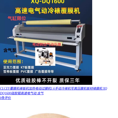
CLCEY覆膜机裱板机加热电动过膜机1.6手动冷裱机写真压膜机板材裱膜机 XQ
DQ1600硅胶辊高速电气动 含气
0条评价