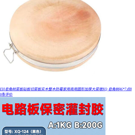
EH皂角树菜板砧板切菜板实木整木防霉家用商用圆形加厚大菜墩XQ 皂角树46*7点8
0条评价