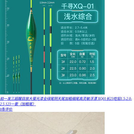
拍一发三超醒目放大萤光漆全绿尾阴天尾加粗细尾高灵敏浮漂 XQ01长23吃铅1.5-2.0-
2.5 123一套（加粗尾）
0条评价