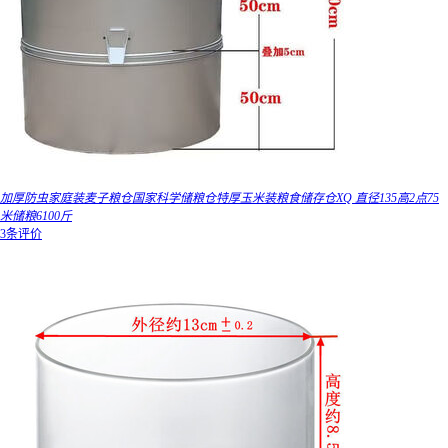
加厚防虫家庭装麦子粮仓国家科学储粮仓特厚玉米装粮食储存仓XQ 直径135高2点75
米储粮6100斤
3条评价