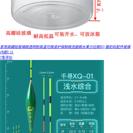
家用高硼硅玻璃碗透明耐高温可微波炉保鲜碗泡面碗水果沙拉碗XQ 酸奶机配件玻璃
内胆1.1L
7条评价