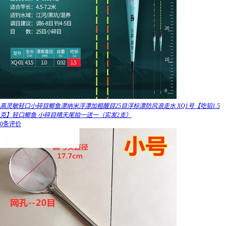
高灵敏轻口小碎目鲫鱼漂纳米浮漂加粗醒目25目浮标漂防风浪走水 XQ1号【吃铅1.5
克】轻口鲫鱼 小碎目晴天尾拍一送一（实发2支）
0条评价