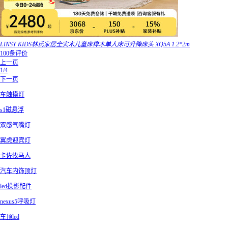
LINSY KIDS林氏家居全实木儿童床榉木单人床可升降床头 XQ5A 1.2*2m
100条评价
上一页
1/4
下一页
车触摸灯
s1磁悬浮
双感气嘴灯
翼虎迎宾灯
卡佐牧马人
汽车内饰顶灯
led投影配件
nexus5呼吸灯
车顶led