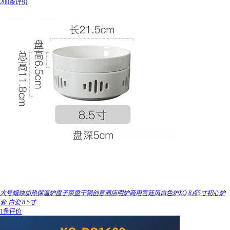
200条评价
大号蜡烛加热保温炉盘子菜盘干锅创意酒店明炉商用宫廷风白色炉XQ 8点5寸初心炉
套-白瓷 8.5寸
1条评价