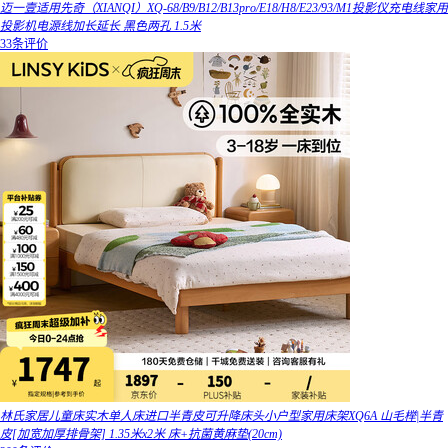
迈一壹适用先奇（XIANQI）XQ-68/B9/B12/B13pro/E18/H8/E23/93/M1投影仪充电线家用
投影机电源线加长延长 黑色两孔 1.5米
33条评价
林氏家居儿童床实木单人床进口半青皮可升降床头小户型家用床架XQ6A 山毛榉|半青
皮[加宽加厚排骨架] 1.35米x2米 床+抗菌黄麻垫(20cm)