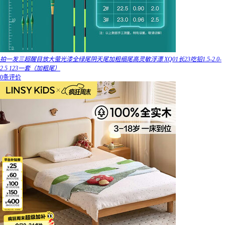
拍一发三超醒目放大萤光漆全绿尾阴天尾加粗细尾高灵敏浮漂 XQ01长23吃铅1.5-2.0-
2.5 123一套（加粗尾）
0条评价