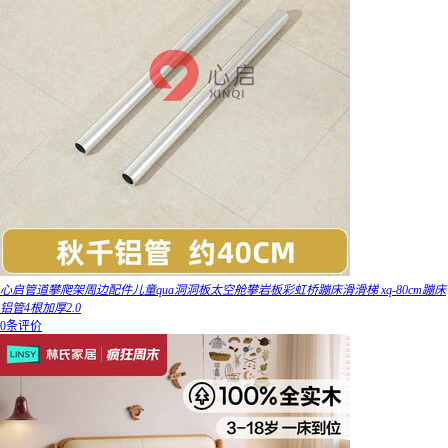
心启管道攀爬架周边配件儿童qua洞洞板太空舱攀岩板彩虹桥蹦床滑滑梯 xq-80cm蹦床
铝管4根加厚2.0
0条评价