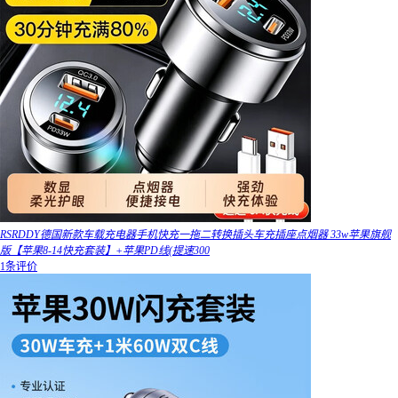
RSRDDY德国新款车载充电器手机快充一拖二转换插头车充插座点烟器 33w苹果旗舰
版【苹果8-14快充套装】+苹果PD线(提速300
1条评价