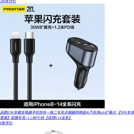
200条评价
品胜65W车载充电器手机快充一拖二车充点烟器转换插头汽车用usb扩展点 【30W车充
套装】拓展车充+1.2米PD线【适用8-14全系】
0条评价