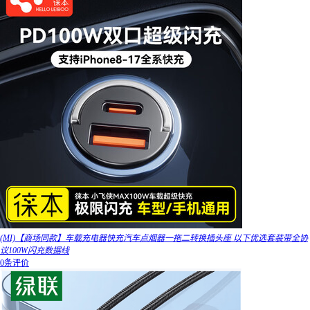
(MI)【商场同款】车载充电器快充汽车点烟器一拖二转换插头座 以下优选套装带全协
议100W闪充数据线
0条评价