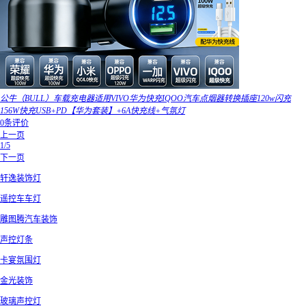
公牛（BULL）车载充电器适用VIVO华为快充IQOO汽车点烟器转换插座120w闪充
156W快充USB+PD【华为套装】+6A快充线+气氛灯
0条评价
上一页
1/5
下一页
轩逸装饰灯
遥控车车灯
雕图腾汽车装饰
声控灯条
卡宴氛围灯
金光装饰
玻璃声控灯