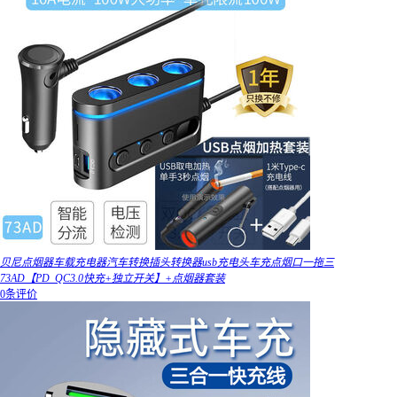
贝尼点烟器车载充电器汽车转换插头转换器usb充电头车充点烟口一拖三
73AD【PD_QC3.0快充+独立开关】+点烟器套装
0条评价