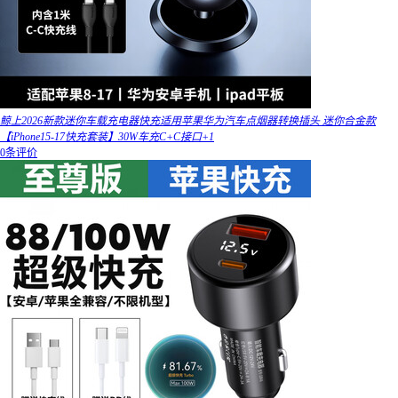
鲸上2026新款迷你车载充电器快充适用苹果华为汽车点烟器转换插头 迷你合金款
【iPhone15-17快充套装】30W车充C+C接口+1
0条评价