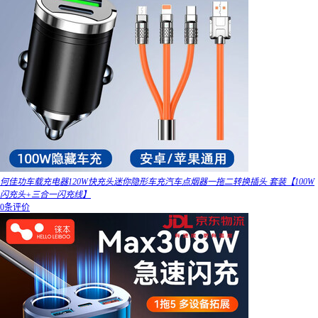
何佳功车载充电器120W快充头迷你隐形车充汽车点烟器一拖二转换插头 套装【100W
闪充头+三合一闪充线】
0条评价