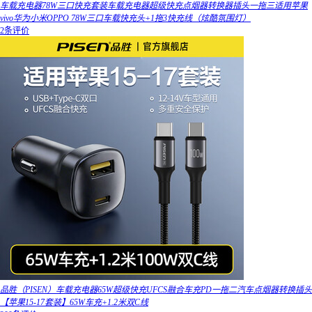
车载充电器78W三口快充套装车载充电器超级快充点烟器转换器插头一拖三适用苹果
vivo华为小米OPPO 78W三口车载快充头+1拖3快充线（炫酷氛围灯）
2条评价
品胜（PISEN）车载充电器65W超级快充UFCS融合车充PD一拖二汽车点烟器转换插头
【苹果15-17套装】65W车充+1.2米双C线