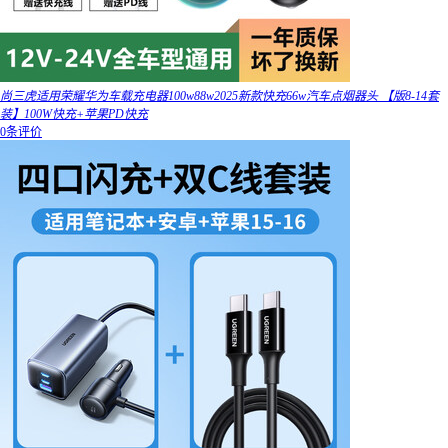
尚三虎适用荣耀华为车载充电器100w88w2025新款快充66w汽车点烟器头 【版8-14套
装】100W快充+苹果PD快充
0条评价