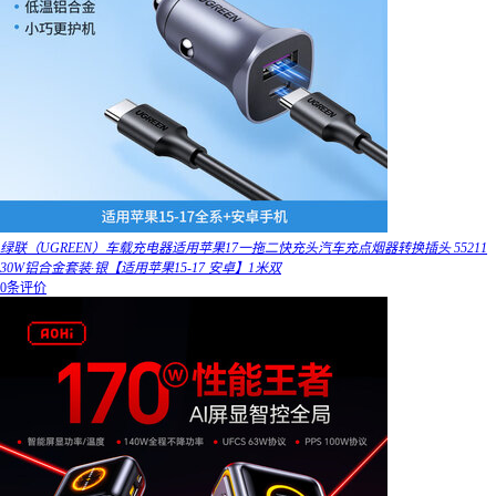
绿联（UGREEN）车载充电器适用苹果17一拖二快充头汽车充点烟器转换插头 55211
30W铝合金套装·银【适用苹果15-17 安卓】1米双
0条评价