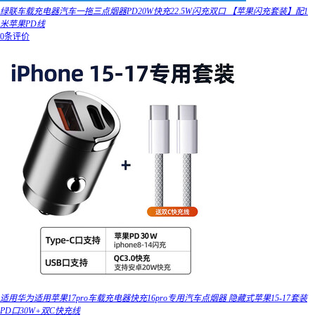
绿联车载充电器汽车一拖三点烟器PD20W快充22.5W闪充双口 【苹果闪充套装】配1
米苹果PD线
0条评价
适用华为适用苹果17pro车载充电器快充16pro专用汽车点烟器 隐藏式苹果15-17套装
PD口30W+双C快充线