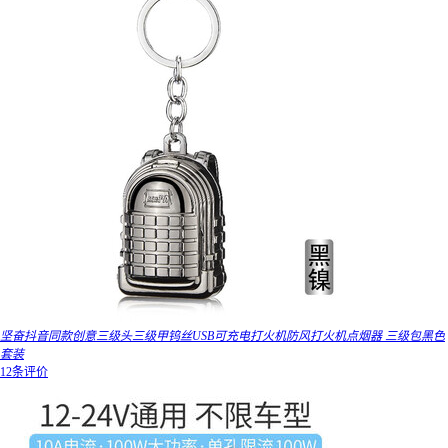
坚奋抖音同款创意三级头三级甲钨丝USB可充电打火机防风打火机点烟器 三级包黑色
套装
12条评价