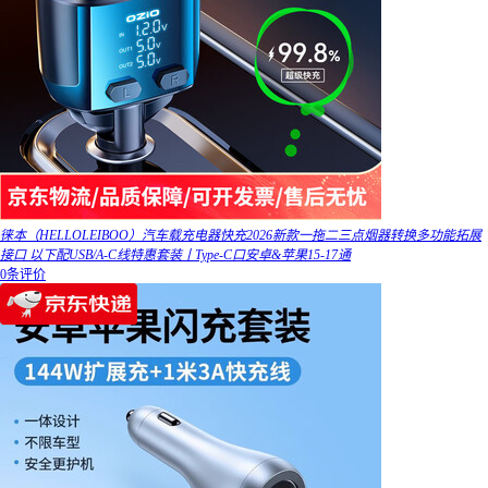
徕本（HELLOLEIBOO）汽车载充电器快充2026新款一拖二三点烟器转换多功能拓展
接口 以下配USB/A-C线特惠套装丨Type-C口安卓&苹果15-17通
0条评价