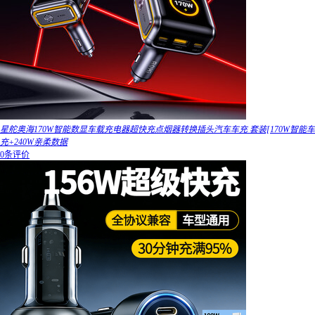
星舵奥海170W智能数显车载充电器超快充点烟器转换插头汽车车充 套装[170W智能车
充+240W亲柔数据
0条评价