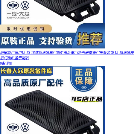
丽田原厂适用12-15-18款新速腾车门喇叭盖后车门扬声器罩盖门里板装饰 15-18速腾左
后门喇叭盖带喇叭
0条评价