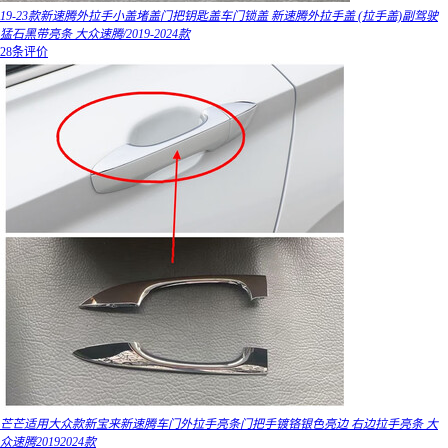
19-23款新速腾外拉手小盖堵盖门把钥匙盖车门锁盖 新速腾外拉手盖 (拉手盖)副驾驶
猛石黑带亮条 大众速腾/2019-2024款
28条评价
芒芒适用大众款新宝来新速腾车门外拉手亮条门把手镀铬银色亮边 右边拉手亮条 大
众速腾20192024款