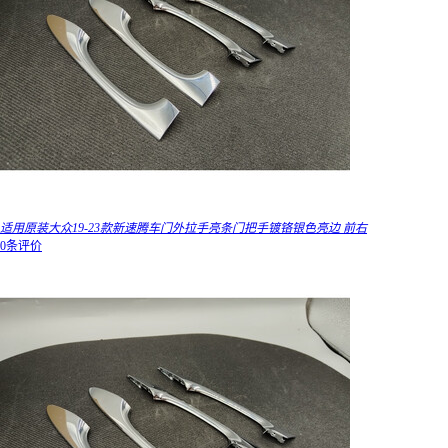
适用原装大众19-23款新速腾车门外拉手亮条门把手镀铬银色亮边 前右
0条评价