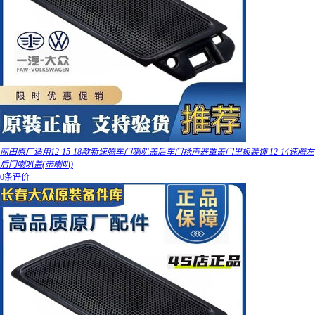
丽田原厂适用12-15-18款新速腾车门喇叭盖后车门扬声器罩盖门里板装饰 12-14速腾左
后门喇叭盖(带喇叭)
0条评价