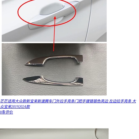
芒芒适用大众款新宝来新速腾车门外拉手亮条门把手镀铬银色亮边 左边拉手亮条 大
众宝来20192024款
0条评价