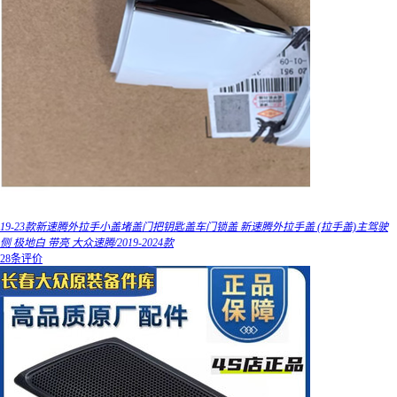
19-23款新速腾外拉手小盖堵盖门把钥匙盖车门锁盖 新速腾外拉手盖 (拉手盖)主驾驶
侧 极地白 带亮 大众速腾/2019-2024款
28条评价