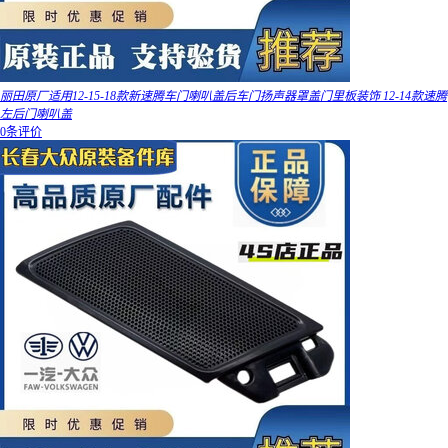
丽田原厂适用12-15-18款新速腾车门喇叭盖后车门扬声器罩盖门里板装饰 12-14款速腾
左后门喇叭盖
0条评价