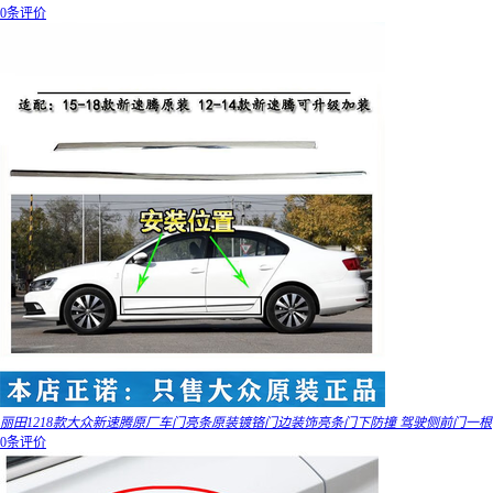
0条评价
丽田1218款大众新速腾原厂车门亮条原装镀铬门边装饰亮条门下防撞 驾驶侧前门一根
0条评价