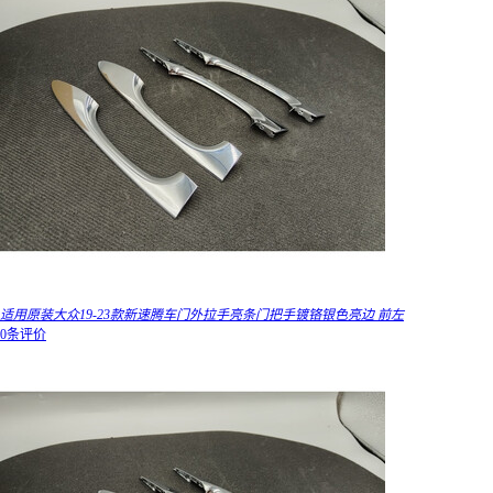
适用原装大众19-23款新速腾车门外拉手亮条门把手镀铬银色亮边 前左
0条评价