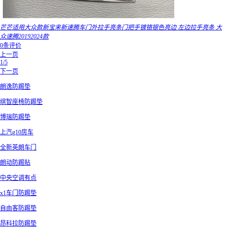
芒芒适用大众款新宝来新速腾车门外拉手亮条门把手镀铬银色亮边 左边拉手亮条 大
众速腾20192024款
0条评价
上一页
1/5
下一页
朗逸防踢垫
缤智座椅防踢垫
博瑞防踢垫
上汽g10房车
全新英朗车门
朗动防踢贴
中央空调有点
x1车门防踢垫
自由客防踢垫
昂科拉防踢垫