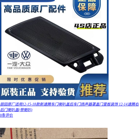
丽田原厂适用12-15-18款新速腾车门喇叭盖后车门扬声器罩盖门里板装饰 12-14速腾右
后门喇叭盖(带喇叭)
0条评价