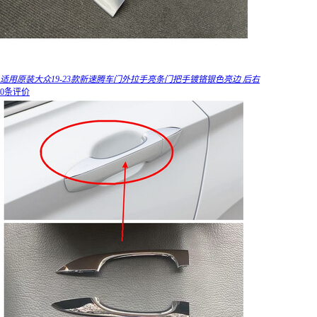
适用原装大众19-23款新速腾车门外拉手亮条门把手镀铬银色亮边 后右
0条评价