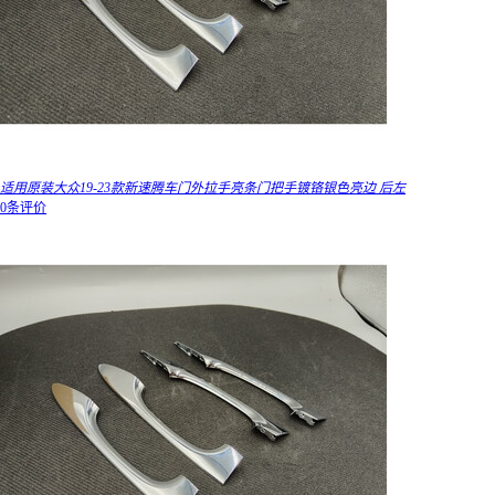
适用原装大众19-23款新速腾车门外拉手亮条门把手镀铬银色亮边 后左
0条评价