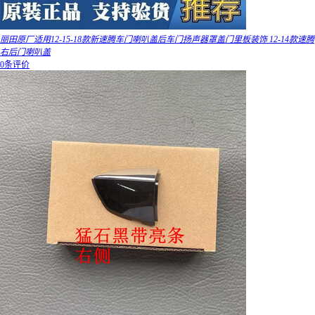
丽田原厂适用12-15-18款新速腾车门喇叭盖后车门扬声器罩盖门里板装饰 12-14款速腾
右后门喇叭盖
0条评价