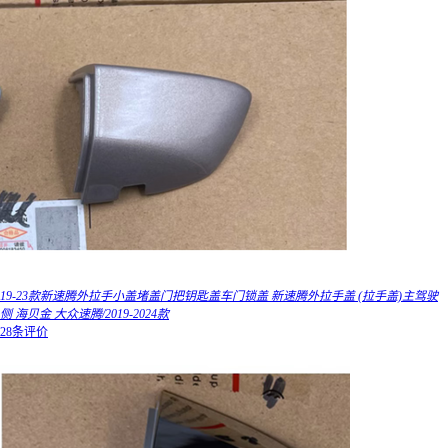
19-23款新速腾外拉手小盖堵盖门把钥匙盖车门锁盖 新速腾外拉手盖 (拉手盖)主驾驶
侧 海贝金 大众速腾/2019-2024款
28条评价