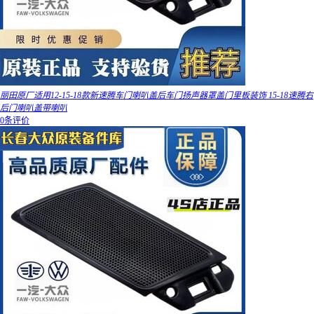
丽田原厂适用12-15-18款新速腾车门喇叭盖后车门扬声器罩盖门里板装饰 15-18速腾右
后门喇叭盖带喇叭
0条评价