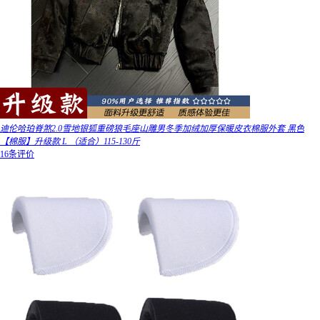
迪伦哈珀脊煞2.0雪地银狐重磅狼毛座山雕男冬季加绒加厚保暖皮衣棉服外套 黑色
【棉服】升级款 L （适合）115-130斤
16条评价