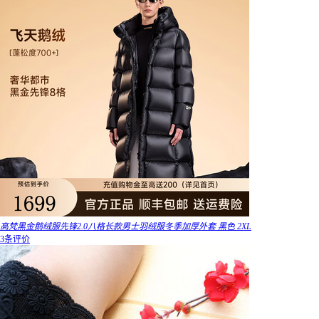
高梵黑金鹅绒服先锋2.0八格长款男士羽绒服冬季加厚外套 黑色 2XL
3条评价