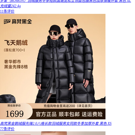
罗蒙（ROMON）羽绒服男冬季短款国潮宽松立领面包服黑色加厚保暖外套 黑色 XL
充绒量242.4g
11条评价
高梵黑金鹅绒服先锋2.0八格长款羽绒服男女同款冬季加厚外套 黑色 XS
77条评价