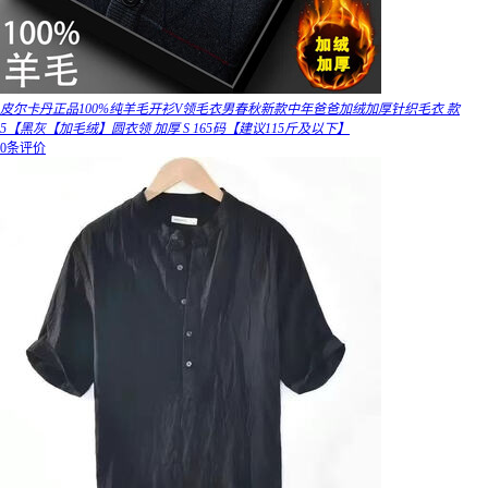
皮尔卡丹正品100%纯羊毛开衫V领毛衣男春秋新款中年爸爸加绒加厚针织毛衣 款
5【黑灰【加毛绒】圆衣领 加厚 S 165码【建议115斤及以下】
0条评价