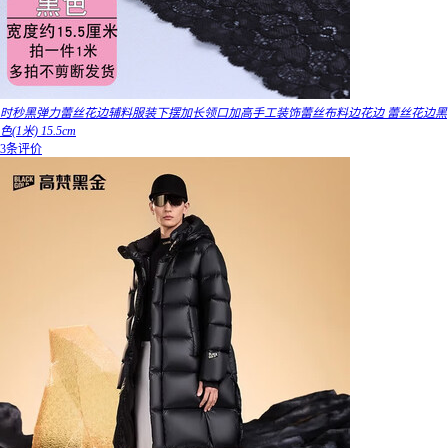
时秒黑弹力蕾丝花边辅料服装下摆加长领口加高手工装饰蕾丝布料边花边 蕾丝花边黑
色(1米) 15.5cm
3条评价