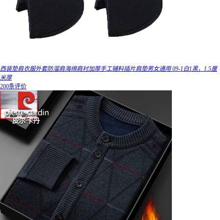
西装垫肩衣服外套防溜肩海绵肩衬加厚手工辅料插片肩垫男女通用 09-1白1黑，1.5厘
米厚
200条评价