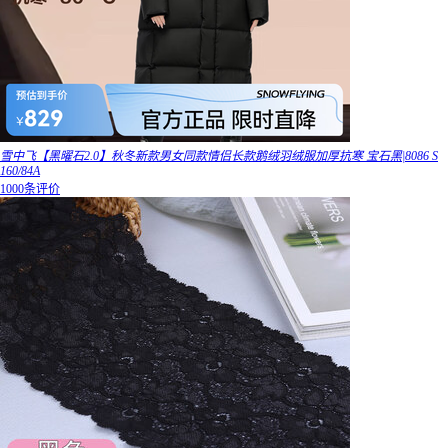
雪中飞【黑曜石2.0】秋冬新款男女同款情侣长款鹅绒羽绒服加厚抗寒 宝石黑|8086 S
160/84A
1000条评价