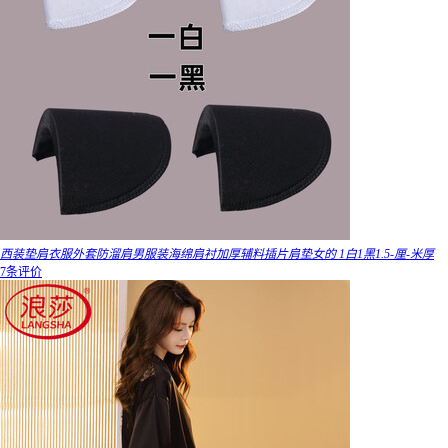
西装垫肩衣服外套防溜肩男服装海绵肩衬加厚辅料插片肩垫女的 1白1黑1.5-厘-米厚
7条评价