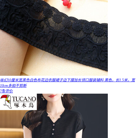
咏幻10厘米宽黑色白色布花边衣服裙子边下摆加长领口服装辅料 黑色，长1.5米，宽
10cm多拍不剪断
7条评价