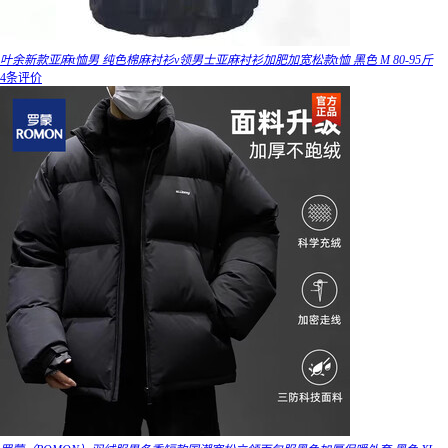
叶余新款亚麻t恤男 纯色棉麻衬衫v领男士亚麻衬衫加肥加宽松款t恤 黑色 M 80-95斤
4条评价