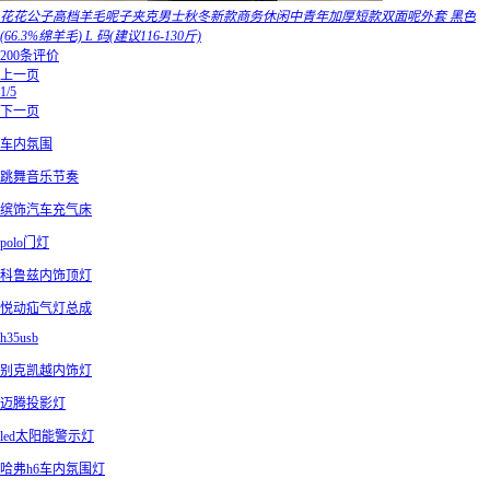
花花公子高档羊毛呢子夹克男士秋冬新款商务休闲中青年加厚短款双面呢外套 黑色
(66.3%绵羊毛) L 码(建议116-130斤)
200条评价
上一页
1/5
下一页
车内氛围
跳舞音乐节奏
缤饰汽车充气床
polo门灯
科鲁兹内饰顶灯
悦动疝气灯总成
h35usb
别克凯越内饰灯
迈腾投影灯
led太阳能警示灯
哈弗h6车内氛围灯