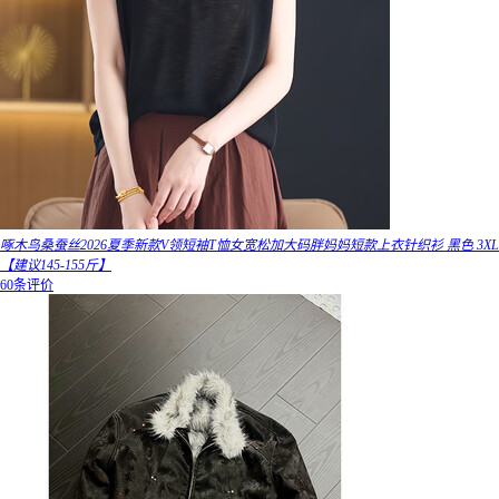
啄木鸟桑蚕丝2026夏季新款V领短袖T恤女宽松加大码胖妈妈短款上衣针织衫 黑色 3XL
【建议145-155斤】
60条评价