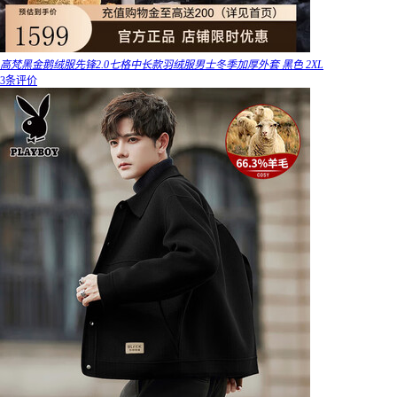
高梵黑金鹅绒服先锋2.0七格中长款羽绒服男士冬季加厚外套 黑色 2XL
3条评价