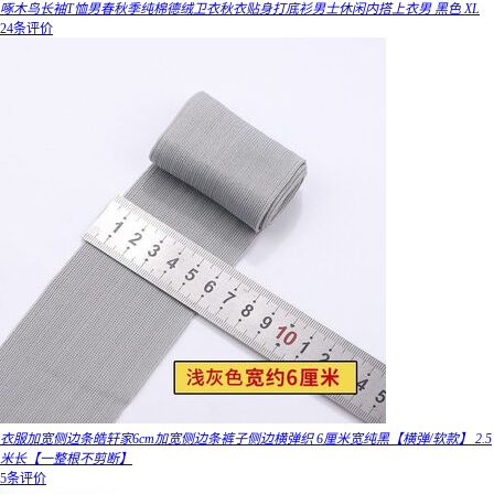
啄木鸟长袖T恤男春秋季纯棉德绒卫衣秋衣贴身打底衫男士休闲内搭上衣男 黑色 XL
24条评价
衣服加宽侧边条皓轩家6cm加宽侧边条裤子侧边横弹织 6厘米宽纯黑【横弹/软款】 2.5
米长【一整根不剪断】
5条评价