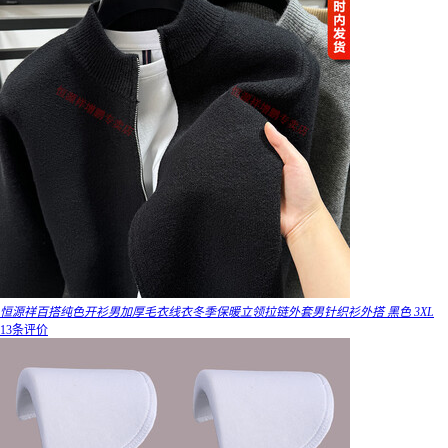
恒源祥百搭纯色开衫男加厚毛衣线衣冬季保暖立领拉链外套男针织衫外搭 黑色 3XL
13条评价