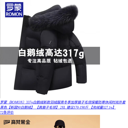
罗蒙（ROMON）337g白鹅绒新款羽绒服男冬季加厚貉子毛领保暖防寒休闲时尚外套
黑色【新国90白鹅绒】 【真貉子毛领】 2XL 建议170-190斤 【充绒量327.1g】
72条评价