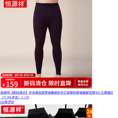
恒源祥【断码清仓】羊毛裤加厚男保暖裤秋冬打底裤秋裤电脑提花裤 841兰黑暗红
（71.9%羊毛） L 170
100条评价