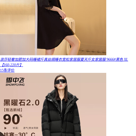
浪莎轻奢加肥加大码睡裙斤真丝绸睡衣宽松家居服夏天斤女家居服 9666#黑色 XL
【160-220斤】
15条评价