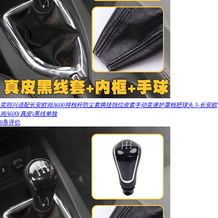
奕则兴适配长安欧尚A600排档杆防尘套换挂挡位皮套手动变速护罩档把球头 3-长安欧
尚A600(真皮)黑线单独
0条评价