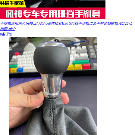
千驰嘉适用东风风神ax7 AX3 a60排挡套H30 S30自手动档位套手刹套档把档 AX7自动
档套 单个
0条评价