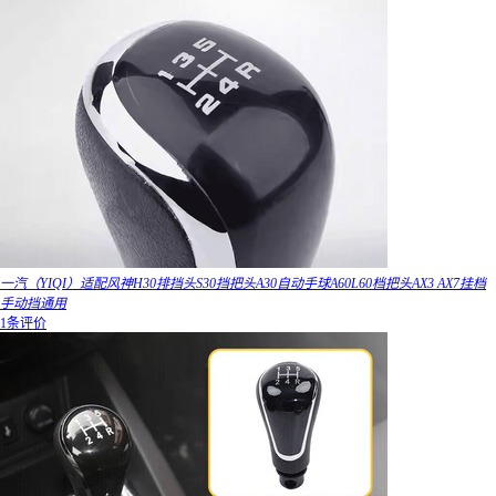
一汽（YIQI）适配风神H30排挡头S30挡把头A30自动手球A60L60档把头AX3 AX7挂档
手动挡通用
1条评价