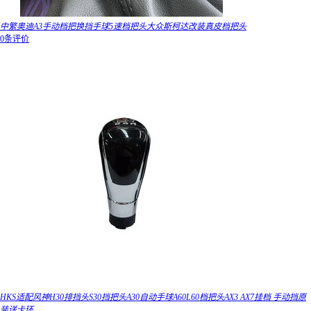
中繁奥迪A3手动档把换挡手球5速档把头大众斯柯达改装真皮档把头
0条评价
HKS适配风神H30排挡头S30挡把头A30自动手球A60L60档把头AX3 AX7挂档 手动挡原
装送卡环