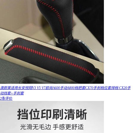
澳颜莱适用长安悦翔V3 V5 V7欧尚A600手动A800档把套CX70手刹档位套排档 CX20手
动挡套+手刹套
2条评价