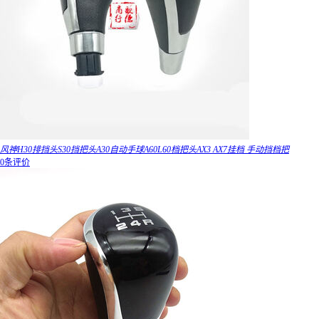
风神H30排挡头S30挡把头A30自动手球A60L60档把头AX3 AX7挂档 手动挡档把
0条评价