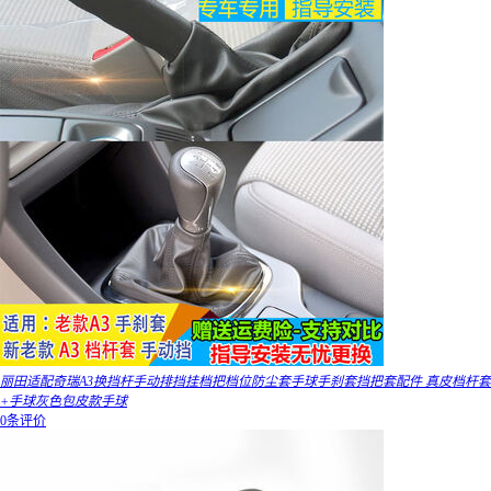
丽田适配奇瑞A3换挡杆手动排挡挂档把档位防尘套手球手刹套挡把套配件 真皮档杆套
+手球灰色包皮款手球
0条评价