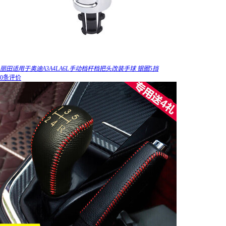
丽田适用于奥迪A3A4LA6L手动档杆档把头改装手球 银圈5挡
0条评价