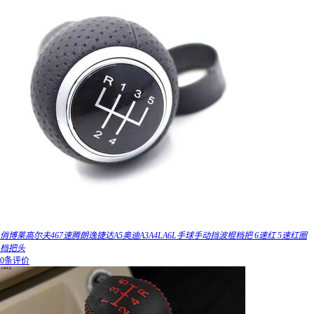
俏博莱高尔夫467速腾朗逸捷达A5奥迪A3A4LA6L手球手动挡波棍档把 6速红 5速红圈
档把头
0条评价