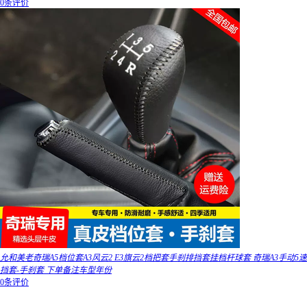
0条评价
允和美老奇瑞A5档位套A3风云2 E3旗云2档把套手刹排挡套挂档杆球套 奇瑞A3手动5速
挡套-手刹套 下单备注车型年份
0条评价