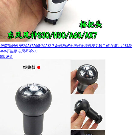
纽荣适配风神S30AX7A60H30AX3手动挡档把头排挡头排挡杆手球手柄 注意：1213款
A60不能用 东风风神S30
0条评价