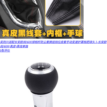
奕则兴适配长安欧尚A600排档杆防尘套换挂挡位皮套手动变速护罩档把球头 3-长安欧
尚A600(真皮)黑线单独
0条评价