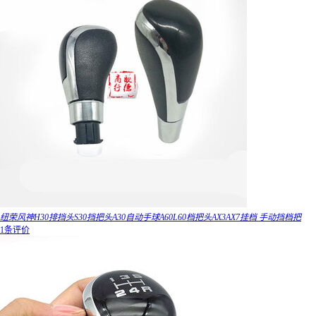
纽荣风神H30排挡头S30挡把头A30自动手球A60L60档把头AX3AX7挂档 手动挡档把
1条评价