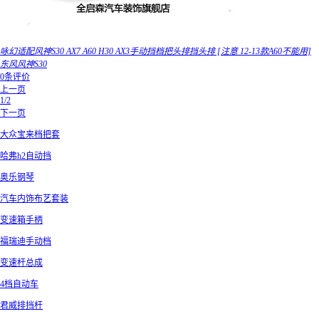
咏幻适配风神S30 AX7 A60 H30 AX3手动挡档把头排挡头排 [注意 12-13款A60不能用]
东风风神S30
0条评价
上一页
1/2
下一页
大众宝来档把套
哈弗h2自动挡
奥乐钢琴
汽车内饰布艺套装
变速箱手柄
福瑞迪手动档
变速杆总成
4档自动车
君威排挡杆