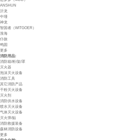
ANSHUN
沂龙
中瑾
神龙
智国者（WITGOER）
淮海
仆旅
鸣固
更多
消防用品:
消防箱/柜/架/罩
灭火器
泡沫灭火设备
消防工具
其它消防产品
干粉灭火设备
灭火剂
消防供水设备
喷水灭火设备
气体灭火设备
灭火弹/贴
消防救援装备
森林消防设备
更多