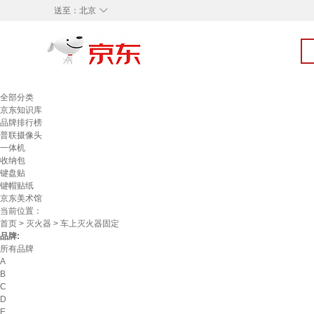
◇
送至：
北京
全部分类
京东知识库
品牌排行榜
普联摄像头
一体机
收纳包
键盘贴
键帽贴纸
京东美术馆
当前位置：
首页
>
灭火器
> 车上灭火器固定
品牌:
所有品牌
A
B
C
D
E