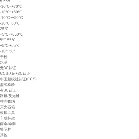
5-55℃
-30℃~+70℃
-10℃~+50℃
-10°C~+50°C
-20℃~60℃
25℃
+5℃~+650℃
5℃-55℃
+5℃-+55℃
-10°~50°
干粉
水基
无3C认证
CCS认证+3C认证
中国船级社认证(CCS)
型式检验
有3C认证
路锥/反光锥
整理收纳
灭火器箱
救援工具
车载杯架
雨伞/伞套
警示牌
其他