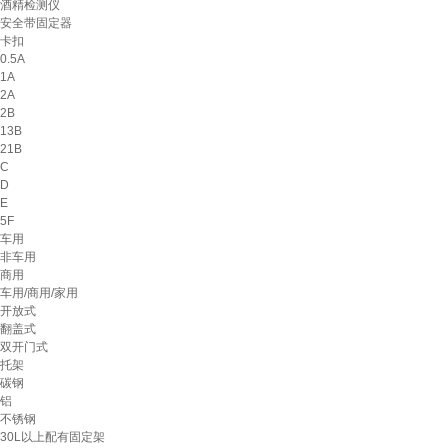
酒精检测仪
安全带固定器
卡扣
0.5A
1A
2A
2B
13B
21B
C
D
E
5F
车用
非车用
商用
车用/商用/家用
开放式
翻盖式
双开门式
托架
碳钢
铝
不锈钢
30L以上配有固定架