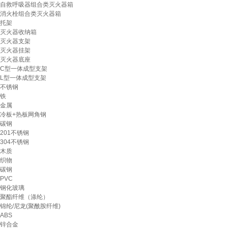
自救呼吸器组合类灭火器箱
消火栓组合类灭火器箱
托架
灭火器收纳箱
灭火器支架
灭火器挂架
灭火器底座
C型一体成型支架
L型一体成型支架
不锈钢
铁
金属
冷板+热板网角钢
碳钢
201不锈钢
304不锈钢
木质
织物
碳钢
PVC
钢化玻璃
聚酯纤维（涤纶）
锦纶/尼龙(聚酰胺纤维)
ABS
锌合金