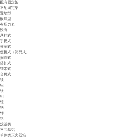
配有固定架
不配固定架
置地型
嵌墙型
有压力表
没有
悬挂式
手提式
推车式
便携式（简易式）
搁置式
搭扣式
绑带式
合页式
镁
铝
钛
钼
锂
钠
钾
钙
烷基类
三乙基铝
单体类灭火器箱