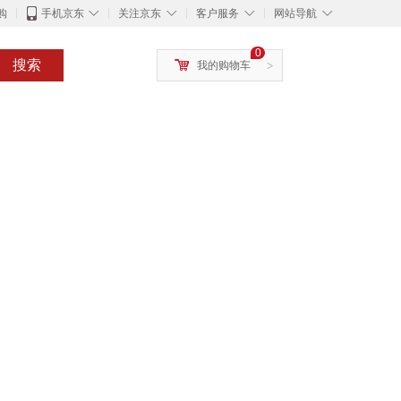
◇
◇
◇
◇
购
手机京东
关注京东
客户服务
网站导航
0
搜索
我的购物车
>