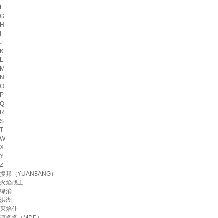
F
G
H
I
J
K
L
M
N
O
P
Q
R
S
T
W
X
Y
Z
援邦（YUANBANG）
火焰战士
绿消
洪湖
灭焰仕
迈多多（MDD）