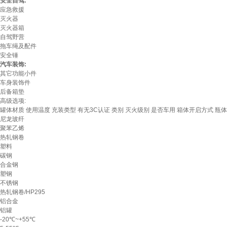
安全自驾:
应急救援
灭火器
灭火器箱
自驾野营
拖车绳及配件
安全锤
汽车装饰:
其它功能小件
车身装饰件
后备箱垫
高级选项:
罐体材质
使用温度
充装类型
有无3C认证
类别
灭火级别
是否车用
箱体开启方式
瓶体
尼龙玻纤
聚苯乙烯
热轧钢卷
塑料
碳钢
合金钢
塑钢
不锈钢
热轧钢卷/HP295
铝合金
铝罐
-20℃~+55℃