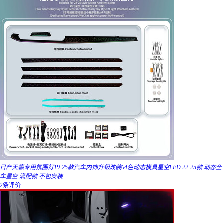
日产天籁专用氛围灯19-25款汽车内饰升级改装64色动态模具星空LED 22-25款 动态全
车星空 满配款 不包安装
2条评价