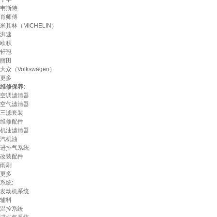
韦斯特
肖师傅
米其林（MICHELIN）
湃速
欧积
轩冠
丽田
大众（Volkswagen）
更多
维修保养:
空调滤清器
空气滤清器
三滤套装
维修配件
机油滤清器
汽机油
进排气系统
改装配件
雨刷
更多
系统:
发动机系统
辅料
温控系统