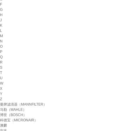
F
G
H
J
K
L
M
N
O
P
Q
R
S
T
U
W
X
Y
Z
曼牌滤清器（MANNFILTER）
马勒（MAHLE）
博世（BOSCH）
科德宝（MICRONAIR）
澳麟
宁丰