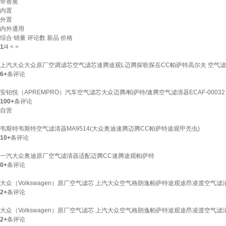
带香熏
内置
外置
内外通用
综合
销量
评论数
新品
价格
1
/
4
<
>
上汽大众大众原厂空调滤芯空气滤芯速腾途观L迈腾探歌探岳CC帕萨特高尔夫 空气滤
6+
条评论
安铂悦（APREMPRO）汽车空气滤芯大众迈腾/帕萨特/速腾空气滤清器ECAF-00032
100+
条评论
自营
韦斯特韦斯特空气滤清器MA9514(大众奥迪速腾迈腾CC帕萨特途观甲壳虫)
10+
条评论
一汽大众奥迪原厂空气滤清器适配迈腾CC速腾途观帕萨特
0+
条评论
大众（Volkswagen）原厂空气滤芯 上汽大众空气格朗逸帕萨特途观途昂凌渡空气滤清器
2+
条评论
大众（Volkswagen）原厂空气滤芯 上汽大众空气格朗逸帕萨特途观途昂凌渡空气滤清器
2+
条评论