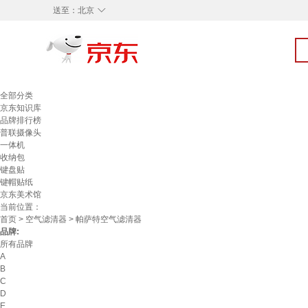
◇
送至：
北京
全部分类
京东知识库
品牌排行榜
普联摄像头
一体机
收纳包
键盘贴
键帽贴纸
京东美术馆
当前位置：
首页
>
空气滤清器
> 帕萨特空气滤清器
品牌:
所有品牌
A
B
C
D
E