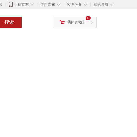
◇
◇
◇
◇
购
手机京东
关注京东
客户服务
网站导航
0
搜索
我的购物车
>