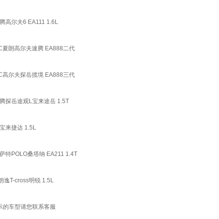
6 EA111 1.6L
朗高尔夫速腾 EA888二代
尔夫探岳揽境 EA888三代
岳途观L宝来途岳 1.5T
捷达 1.5L
LO桑塔纳 EA211 1.4T
ross明锐 1.5L
示的车型请您联系客服