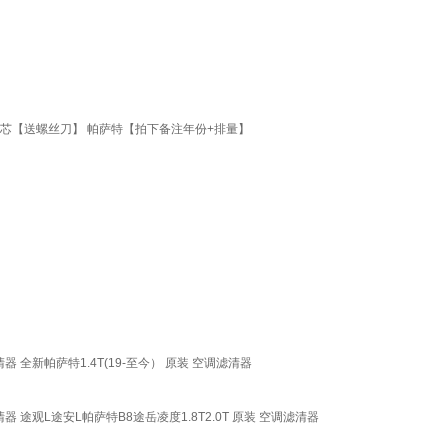
芯【送螺丝刀】 帕萨特【拍下备注年份+排量】
 全新帕萨特1.4T(19-至今） 原装 空调滤清器
 途观L途安L帕萨特B8途岳凌度1.8T2.0T 原装 空调滤清器