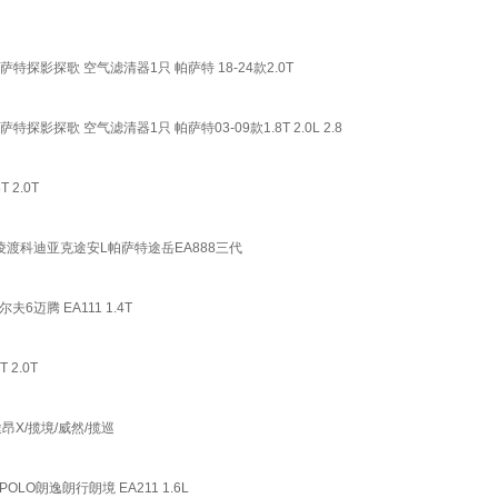
影探歌 空气滤清器1只 帕萨特 18-24款2.0T
歌 空气滤清器1只 帕萨特03-09款1.8T 2.0L 2.8
2.0T
渡科迪亚克途安L帕萨特途岳EA888三代
腾 EA111 1.4T
2.0T
X/揽境/威然/揽巡
朗逸朗行朗境 EA211 1.6L