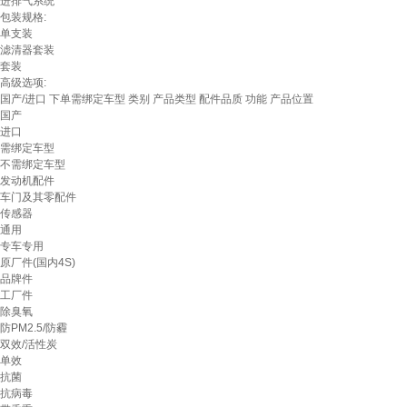
进排气系统
包装规格:
单支装
滤清器套装
套装
高级选项:
国产/进口
下单需绑定车型
类别
产品类型
配件品质
功能
产品位置
国产
进口
需绑定车型
不需绑定车型
发动机配件
车门及其零配件
传感器
通用
专车专用
原厂件(国内4S)
品牌件
工厂件
除臭氧
防PM2.5/防霾
双效/活性炭
单效
抗菌
抗病毒