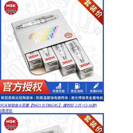
NGK铱铂金火花塞【96621 ILTR6G8G】 捷豹XF 2.0T (13-16款)
0条评价