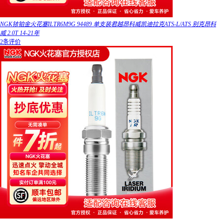
NGK铱铂金火花塞ILTR6M9G 94489 单支装君越昂科威凯迪拉克ATS-L/ATS 别克昂科
威 2.0T 14-21年
2条评价