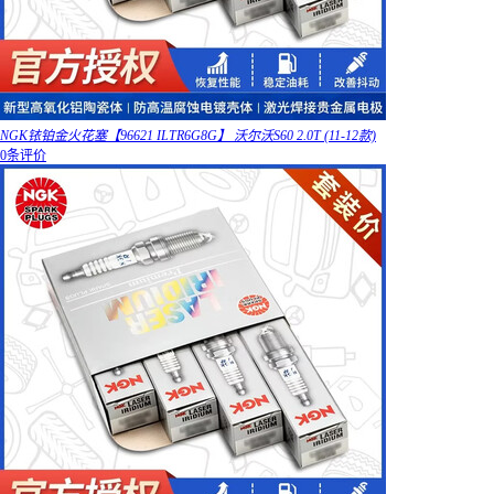
NGK铱铂金火花塞【96621 ILTR6G8G】 沃尔沃S60 2.0T (11-12款)
0条评价