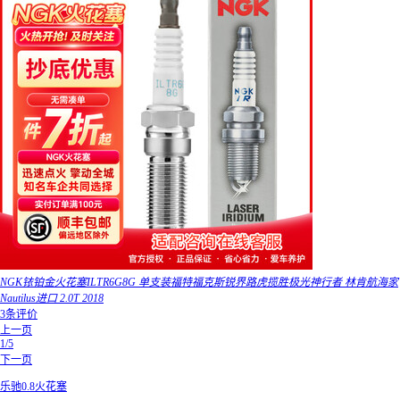
NGK铱铂金火花塞ILTR6G8G 单支装福特福克斯锐界路虎揽胜极光神行者 林肯航海家
Nautilus进口 2.0T 2018
3条评价
上一页
1/5
下一页
乐驰0.8火花塞