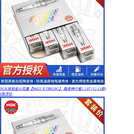
NGK铱铂金火花塞【96621 ILTR6G8G】 路虎神行者2 2.0T (12-15款)
0条评价