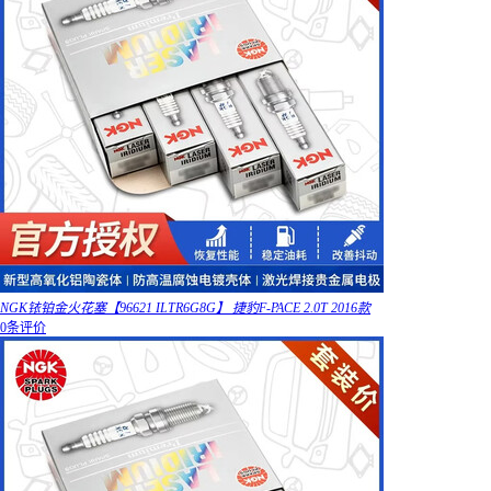
NGK铱铂金火花塞【96621 ILTR6G8G】 捷豹F-PACE 2.0T 2016款
0条评价