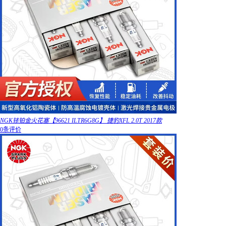
NGK铱铂金火花塞【96621 ILTR6G8G】 捷豹XFL 2.0T 2017款
0条评价