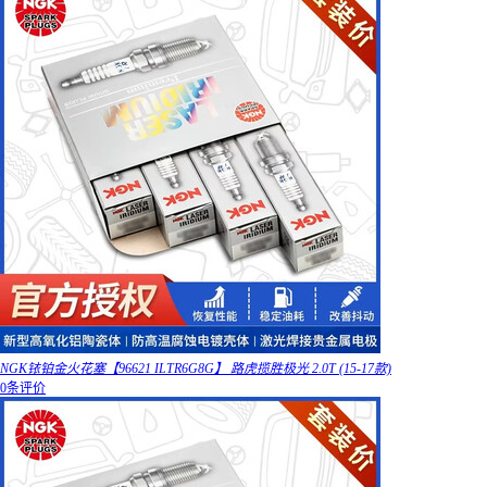
NGK铱铂金火花塞【96621 ILTR6G8G】 路虎揽胜极光 2.0T (15-17款)
0条评价