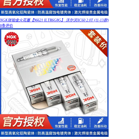
NGK铱铂金火花塞【96621 ILTR6G8G】 沃尔沃XC60 2.0T (11-13款)
0条评价