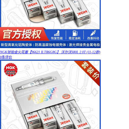
NGK铱铂金火花塞【96621 ILTR6G8G】 沃尔沃S80L 2.0T (11-12款)
0条评价