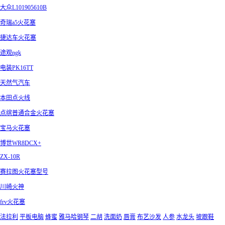
大众L101905610B
奇瑞a5火花塞
捷达车火花塞
途观ngk
电装PK16TT
天然气汽车
本田点火线
点缤普通合金火花塞
宝马火花塞
博世WR8DCX+
ZX-10R
赛拉图火花塞型号
川崎火神
frv火花塞
法拉利
平板电脑
蜂蜜
雅马哈钢琴
二胡
洗面奶
唇膏
布艺沙发
人参
水龙头
坡跟鞋