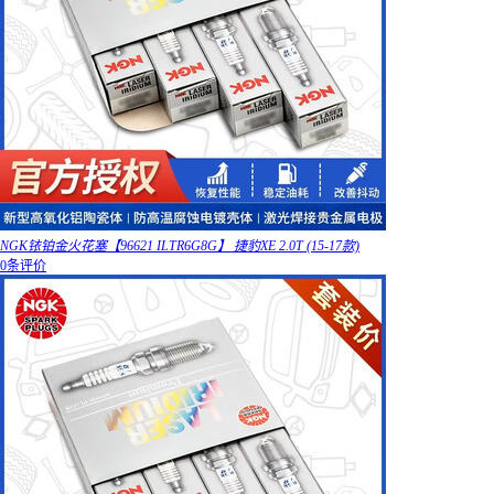
NGK铱铂金火花塞【96621 ILTR6G8G】 捷豹XE 2.0T (15-17款)
0条评价