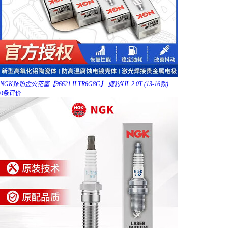
NGK铱铂金火花塞【96621 ILTR6G8G】 捷豹XJL 2.0T (13-16款)
0条评价