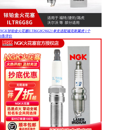
NGK铱铂金火花塞ILTR6G8G96621单支适配福克斯翼虎 1个
0条评价