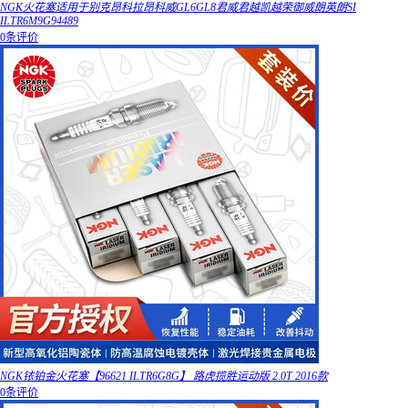
NGK火花塞适用于别克昂科拉昂科威GL6GL8君威君越凯越荣御威朗英朗SI
ILTR6M9G94489
0条评价
NGK铱铂金火花塞【96621 ILTR6G8G】 路虎揽胜运动版 2.0T 2016款
0条评价