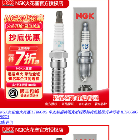
NGK铱铂金火花塞ILTR6G8G 单支装福特福克斯锐界路虎揽胜极光神行者 ILTR6G8G
96621
3条评价