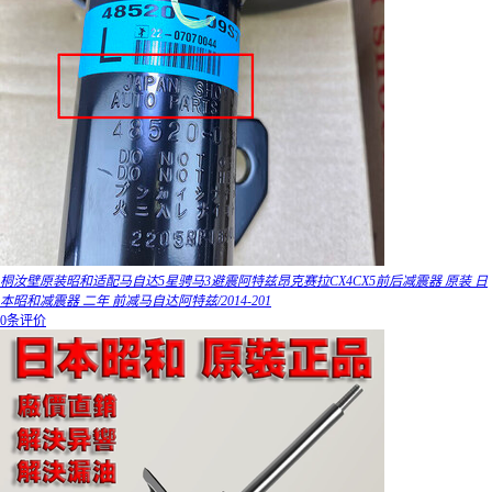
桐汝壁原装昭和适配马自达5星骋马3避震阿特兹昂克赛拉CX4CX5前后减震器 原装 日
本昭和减震器 二年 前减马自达阿特兹/2014-201
0条评价