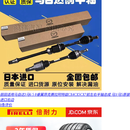
丽田适用马自达3马6 5 8睿翼昂克赛拉阿特兹CX4CX5CX7前左右半轴总成 马3/马5原装
进口右边
0条评价