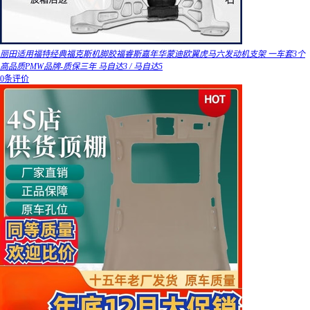
丽田适用福特经典福克斯机脚胶福睿斯嘉年华蒙迪欧翼虎马六发动机支架 一车套3个
高品质PMW品牌-质保三年 马自达3 / 马自达5
0条评价