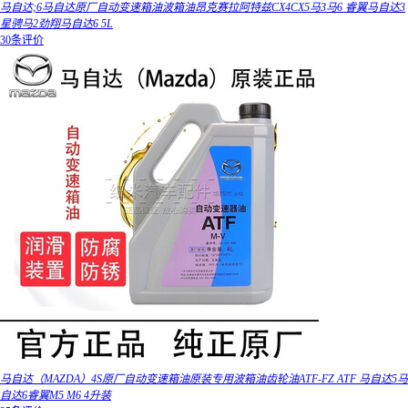
马自达;6马自达原厂自动变速箱油波箱油昂克赛拉阿特兹CX4CX5马3马6 睿翼马自达3
星骋马2劲翔马自达6 5L
30条评价
马自达（MAZDA）4S原厂自动变速箱油原装专用波箱油齿轮油ATF-FZ ATF 马自达5马
自达6睿翼M5 M6 4升装