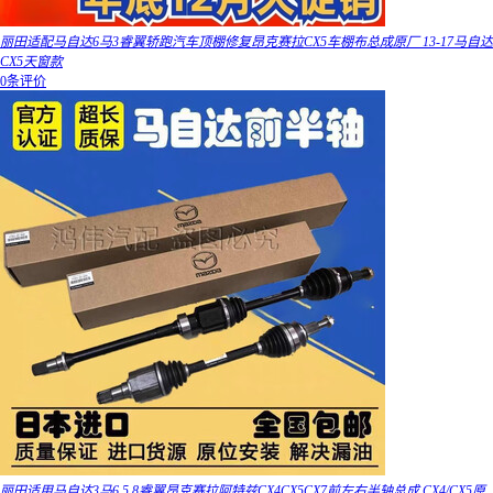
丽田适配马自达6马3睿翼轿跑汽车顶棚修复昂克赛拉CX5车棚布总成原厂 13-17马自达
CX5天窗款
0条评价
丽田适用马自达3马6 5 8睿翼昂克赛拉阿特兹CX4CX5CX7前左右半轴总成 CX4/CX5原