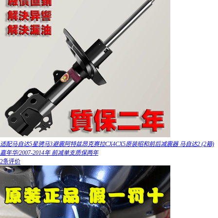
适配马自达5星骋马3避震阿特兹昂克赛拉CX4CX5原装昭和前后减震器 马自达2 (2箱)
嘉年华/2007-2014年 前减单支质保两年
2条评价