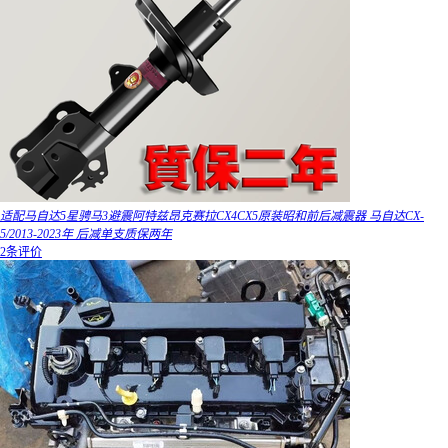
适配马自达5星骋马3避震阿特兹昂克赛拉CX4CX5原装昭和前后减震器 马自达CX-
5/2013-2023年 后减单支质保两年
2条评价