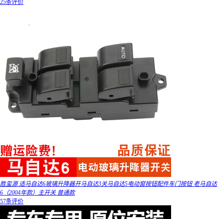
25条评价
胜玺源 适马自达6玻璃升降器开马自达3关马自达5电动窗按钮配件车门按钮 老马自达
6（2004年款）主开关 普通款
57条评价