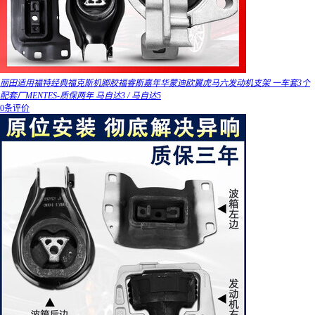
丽田适用福特经典福克斯机脚胶福睿斯嘉年华蒙迪欧翼虎马六发动机支架 一车套3个
配套厂MENTES-质保两年 马自达3 / 马自达5
0条评价