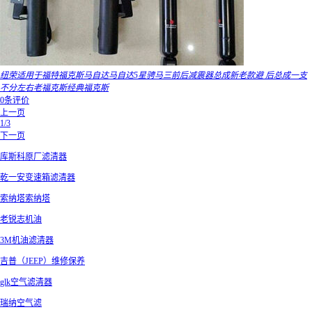
纽荣适用于福特福克斯马自达马自达5星骋马三前后减震器总成新老款避 后总成一支
不分左右老福克斯经典福克斯
0条评价
上一页
1/3
下一页
库斯科原厂滤清器
乾一安变速箱滤清器
索纳塔索纳塔
老锐志机油
3M机油滤清器
吉普（JEEP）维修保养
glk空气滤清器
瑞纳空气滤