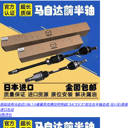
丽田适用马自达3马6 5 8睿翼昂克赛拉阿特兹CX4CX5CX7前左右半轴总成 马3/马5原装
进口左边
0条评价