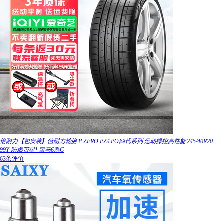
倍耐力【包安装】倍耐力轮胎 P ZERO PZ4 PO四代系列 运动操控高性能 245/40R20
99Y 防爆带星* 宝马6系G
63条评价