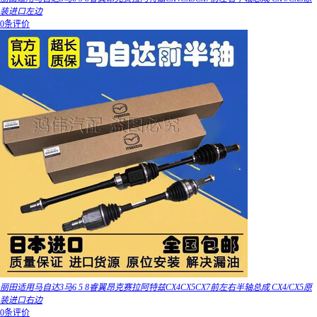
装进口左边
0条评价
丽田适用马自达3马6 5 8睿翼昂克赛拉阿特兹CX4CX5CX7前左右半轴总成 CX4/CX5原
装进口右边
0条评价