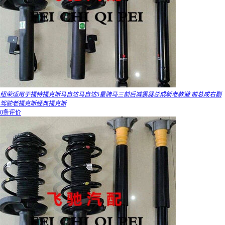
纽荣适用于福特福克斯马自达马自达5星骋马三前后减震器总成新老款避 前总成右副
驾驶老福克斯经典福克斯
0条评价