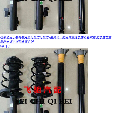
纽荣适用于福特福克斯马自达马自达5星骋马三前后减震器总成新老款避 前总成左主
驾驶老福克斯经典福克斯
0条评价