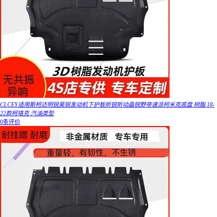
CLCEY适用斯柯达明锐昊锐发动机下护板昕锐昕动晶锐野帝速派柯米克底盘 树脂 18-
22款柯珞克 汽油类型
0条评价