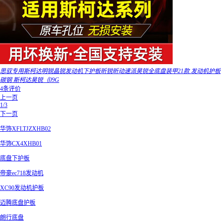
思驭专用斯柯达明锐晶锐发动机下护板昕锐昕动速派昊锐全底盘装甲21款 发动机护板
碳钢 斯柯达昊锐（09G
4条评价
上一页
1/3
下一页
华饰XFLTJZXHB02
华饰CX4XHB01
底盘下护板
帝豪ec718发动机
XC90发动机护板
迈腾底盘护板
朗行底盘