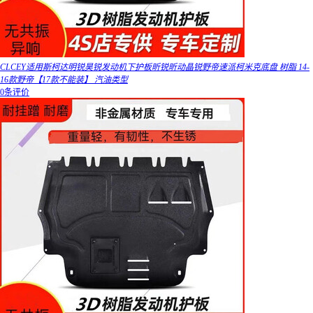
CLCEY适用斯柯达明锐昊锐发动机下护板昕锐昕动晶锐野帝速派柯米克底盘 树脂 14-
16款野帝【17款不能装】 汽油类型
0条评价