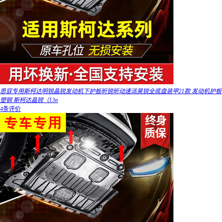
思驭专用斯柯达明锐晶锐发动机下护板昕锐昕动速派昊锐全底盘装甲21款 发动机护板
塑钢 斯柯达晶锐（13n
4条评价