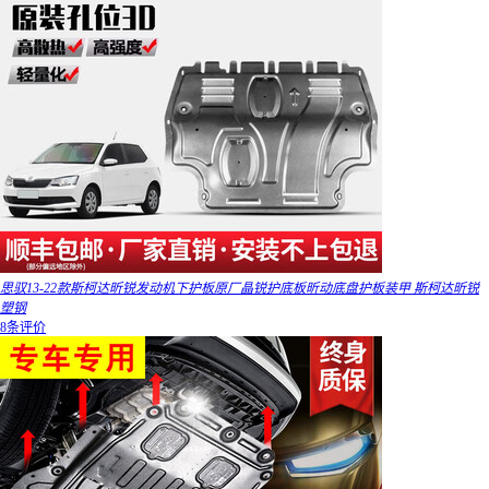
思驭13-22款斯柯达昕锐发动机下护板原厂晶锐护底板昕动底盘护板装甲 斯柯达昕锐
塑钢
8条评价