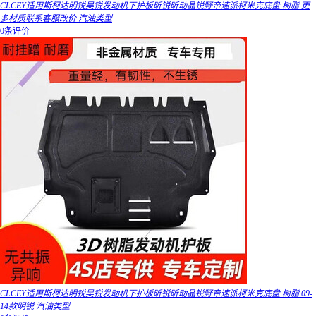
CLCEY适用斯柯达明锐昊锐发动机下护板昕锐昕动晶锐野帝速派柯米克底盘 树脂 更
多材质联系客服改价 汽油类型
0条评价
CLCEY适用斯柯达明锐昊锐发动机下护板昕锐昕动晶锐野帝速派柯米克底盘 树脂 09-
14款明锐 汽油类型