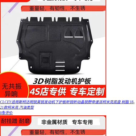
CLCEY适用斯柯达明锐昊锐发动机下护板昕锐昕动晶锐野帝速派柯米克底盘 树脂 18-
21款柯米克 汽油类型
0条评价