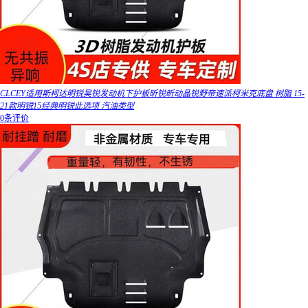
CLCEY适用斯柯达明锐昊锐发动机下护板昕锐昕动晶锐野帝速派柯米克底盘 树脂 15-
21款明锐15经典明锐此选项 汽油类型
0条评价