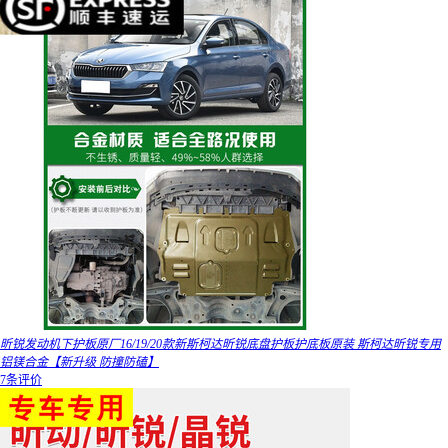
昕锐发动机下护板原厂16/19/20款新斯柯达昕锐底盘护板护底板原装 斯柯达昕锐专用
铝镁合金【新升级 防撞防磕】
7条评价