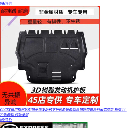
0条评价
CLCEY适用斯柯达明锐昊锐发动机下护板昕锐昕动晶锐野帝速派柯米克底盘 树脂 14-
20款昕动 汽油类型
0条评价