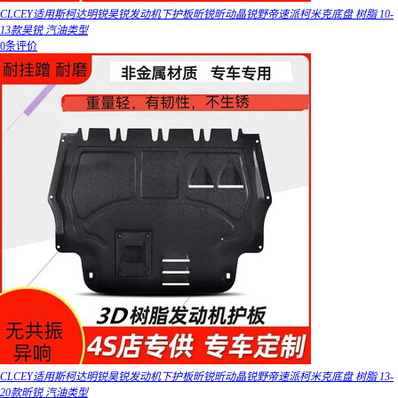
CLCEY适用斯柯达明锐昊锐发动机下护板昕锐昕动晶锐野帝速派柯米克底盘 树脂 10-
13款昊锐 汽油类型
0条评价
CLCEY适用斯柯达明锐昊锐发动机下护板昕锐昕动晶锐野帝速派柯米克底盘 树脂 13-
20款昕锐 汽油类型