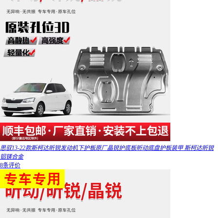
思驭13-22款斯柯达昕锐发动机下护板原厂晶锐护底板昕动底盘护板装甲 斯柯达昕锐
铝镁合金
8条评价