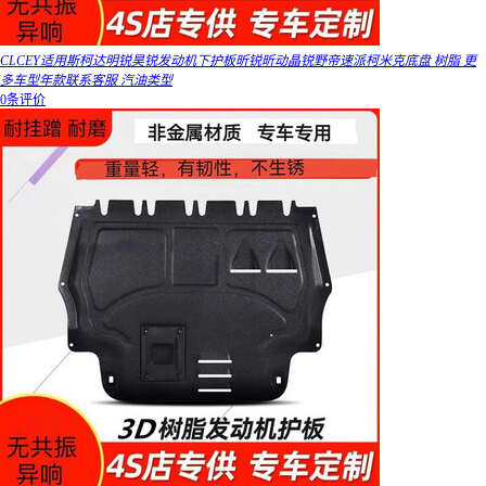
CLCEY适用斯柯达明锐昊锐发动机下护板昕锐昕动晶锐野帝速派柯米克底盘 树脂 更
多车型年款联系客服 汽油类型
0条评价