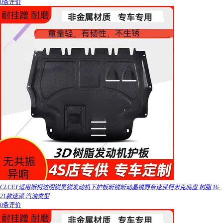
0条评价
CLCEY适用斯柯达明锐昊锐发动机下护板昕锐昕动晶锐野帝速派柯米克底盘 树脂 16-
21款速派 汽油类型
0条评价