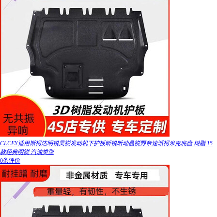
CLCEY适用斯柯达明锐昊锐发动机下护板昕锐昕动晶锐野帝速派柯米克底盘 树脂 15
款经典明锐 汽油类型
0条评价