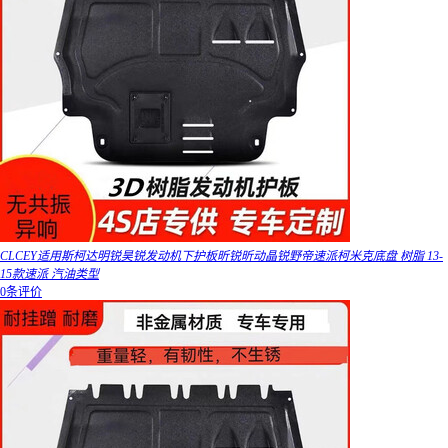
CLCEY适用斯柯达明锐昊锐发动机下护板昕锐昕动晶锐野帝速派柯米克底盘 树脂 13-
15款速派 汽油类型
0条评价