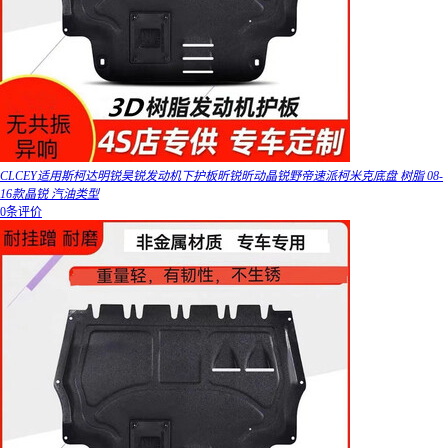
CLCEY适用斯柯达明锐昊锐发动机下护板昕锐昕动晶锐野帝速派柯米克底盘 树脂 08-
16款晶锐 汽油类型
0条评价