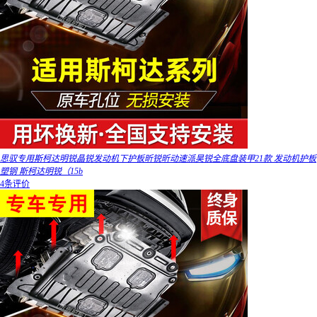
思驭专用斯柯达明锐晶锐发动机下护板昕锐昕动速派昊锐全底盘装甲21款 发动机护板
塑钢 斯柯达明锐（15b
4条评价