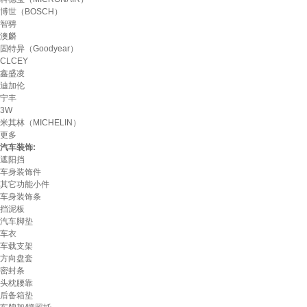
博世（BOSCH）
智骋
澳麟
固特异（Goodyear）
CLCEY
鑫盛凌
迪加伦
宁丰
3W
米其林（MICHELIN）
更多
汽车装饰:
遮阳挡
车身装饰件
其它功能小件
车身装饰条
挡泥板
汽车脚垫
车衣
车载支架
方向盘套
密封条
头枕腰靠
后备箱垫