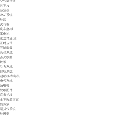
空气滤清器
刹车片
减震器
冷却系统
轮胎
火花塞
刹车盘/鼓
蓄电池
变速箱油/滤
正时皮带
三滤套装
悬挂系统
点火线圈
轮毂
动力系统
照明系统
起动机/发电机
电气系统
后视镜
轮毂配件
底盘护板
全车改装方案
防冻液
进排气系统
轮毂盖