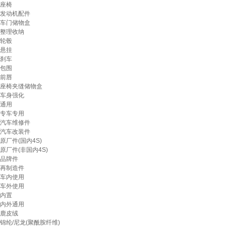
座椅
发动机配件
车门储物盒
整理收纳
轮毂
悬挂
刹车
包围
前唇
座椅夹缝储物盒
车身强化
通用
专车专用
汽车维修件
汽车改装件
原厂件(国内4S)
原厂件(非国内4S)
品牌件
再制造件
车内使用
车外使用
内置
内外通用
鹿皮绒
锦纶/尼龙(聚酰胺纤维)