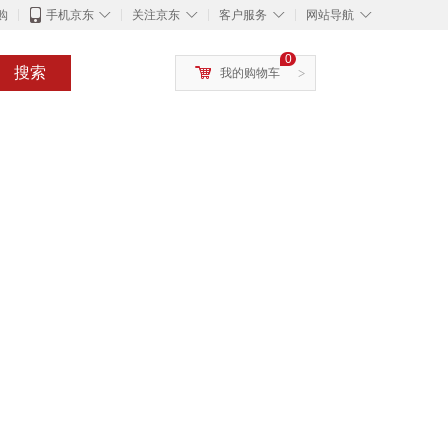
◇
◇
◇
◇
购
手机京东
关注京东
客户服务
网站导航
0
搜索
我的购物车
>