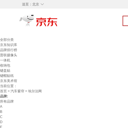
◇
送至：
北京
全部分类
京东知识库
品牌排行榜
普联摄像头
一体机
收纳包
键盘贴
键帽贴纸
京东美术馆
当前位置：
首页
>
汽车窗帘
> 埃尔法网
品牌:
所有品牌
A
B
C
D
E