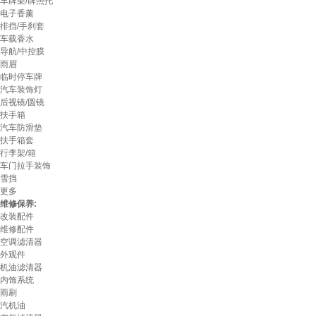
车牌架/牌照托
电子香薰
排挡/手刹套
车载香水
导航/中控膜
雨眉
临时停车牌
汽车装饰灯
后视镜/圆镜
扶手箱
汽车防滑垫
扶手箱套
行李架/箱
车门拉手装饰
雪挡
更多
维修保养:
改装配件
维修配件
空调滤清器
外观件
机油滤清器
内饰系统
雨刷
汽机油