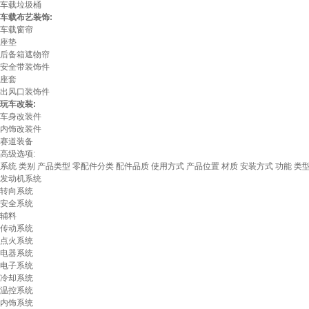
车载垃圾桶
车载布艺装饰:
车载窗帘
座垫
后备箱遮物帘
安全带装饰件
座套
出风口装饰件
玩车改装:
车身改装件
内饰改装件
赛道装备
高级选项:
系统
类别
产品类型
零配件分类
配件品质
使用方式
产品位置
材质
安装方式
功能
类
发动机系统
转向系统
安全系统
辅料
传动系统
点火系统
电器系统
电子系统
冷却系统
温控系统
内饰系统