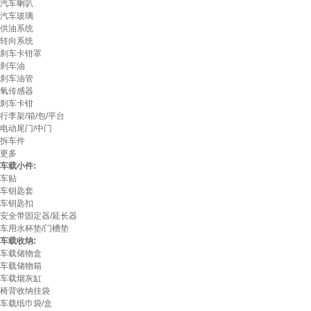
汽车喇叭
汽车玻璃
供油系统
转向系统
刹车卡钳罩
刹车油
刹车油管
氧传感器
刹车卡钳
行李架/箱/包/平台
电动尾门/中门
拆车件
更多
车载小件:
车贴
车钥匙套
车钥匙扣
安全带固定器/延长器
车用水杯垫/门槽垫
车载收纳:
车载储物盒
车载储物箱
车载烟灰缸
椅背收纳挂袋
车载纸巾袋/盒