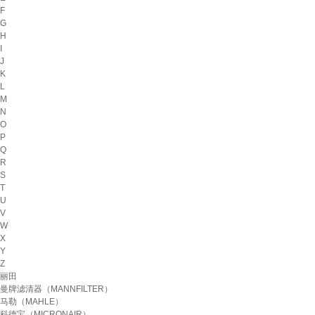
F
G
H
I
J
K
L
M
N
O
P
Q
R
S
T
U
V
W
X
Y
Z
丽田
曼牌滤清器（MANNFILTER）
马勒（MAHLE）
科德宝（MICRONAIR）