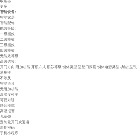
取暖器
更多
智能设备:
智能家居
智能配饰
能效等级:
一级能效
二级能效
三级能效
四级能效
无能效等级
高级选项:
开门方向
附加功能
开锁方式
锁芯等级
锁体类型
适配门厚度
锁体电源类型
功能
适用
通用性
不涉及
智能语音
无附加功能
温湿度检测
可视对讲
静音模式
高温报警
儿童锁
定制化开门欢迎语
周期密码
手机小程序