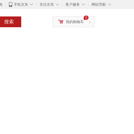
◇
◇
◇
◇
购
手机京东
关注京东
客户服务
网站导航
0
搜索
我的购物车
>