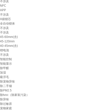
不涉及
NFC
APP
不涉及
A级锁芯
全自动锁体
不涉及
不涉及
45-60mm(含)
45-120mm
40-45mm(含)
锂电池
不涉及
智能控制
智能显示
除甲醛
加湿
吸浮毛
除宠物异味
除二手烟
除PM2.5
除tvoc（除家装污染）
除异味
除过敏原
宠物家庭