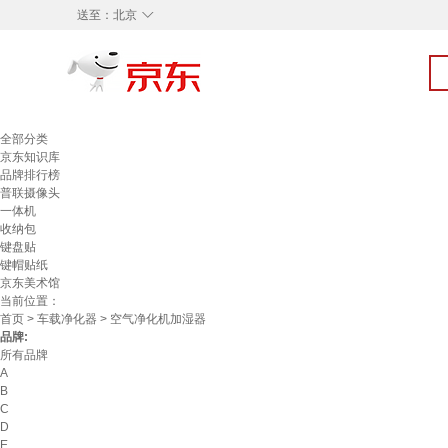
◇
送至：
北京
全部分类
京东知识库
品牌排行榜
普联摄像头
一体机
收纳包
键盘贴
键帽贴纸
京东美术馆
当前位置：
首页
>
车载净化器
> 空气净化机加湿器
品牌:
所有品牌
A
B
C
D
E