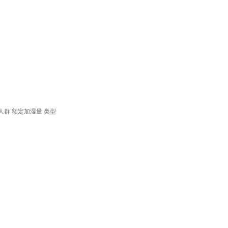
人群
额定加湿量
类型