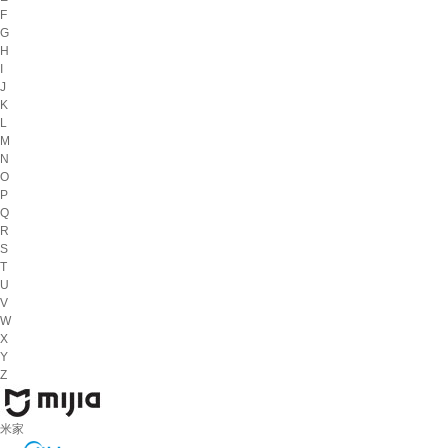
F
G
H
I
J
K
L
M
N
O
P
Q
R
S
T
U
V
W
X
Y
Z
米家