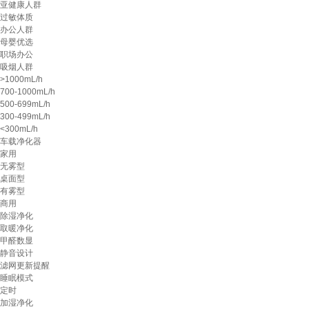
亚健康人群
过敏体质
办公人群
母婴优选
职场办公
吸烟人群
>1000mL/h
700-1000mL/h
500-699mL/h
300-499mL/h
<300mL/h
车载净化器
家用
无雾型
桌面型
有雾型
商用
除湿净化
取暖净化
甲醛数显
静音设计
滤网更新提醒
睡眠模式
定时
加湿净化