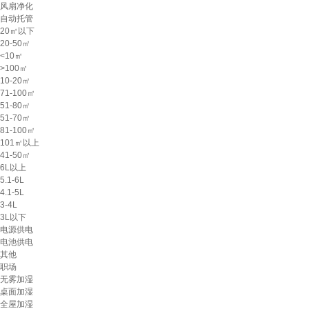
风扇净化
自动托管
20㎡以下
20-50㎡
<10㎡
>100㎡
10-20㎡
71-100㎡
51-80㎡
51-70㎡
81-100㎡
101㎡以上
41-50㎡
6L以上
5.1-6L
4.1-5L
3-4L
3L以下
电源供电
电池供电
其他
职场
无雾加湿
桌面加湿
全屋加湿