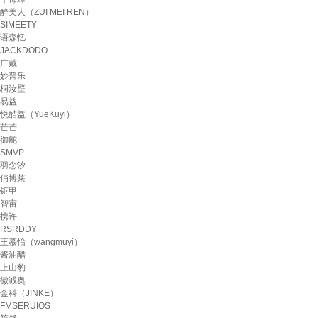
醉美人（ZUI MEI REN）
SIMEETY
语森忆
JACKDODO
广戴
妙普乐
桐汝壁
易益
悦酷益（YueKuyi）
芒芒
御舵
SMVP
羽念汐
俏博莱
钜甲
智宙
携许
RSRDDY
王慕怡（wangmuyi）
酱油醋
上山豹
徽诚奥
金科（JINKE）
FMSERUIOS