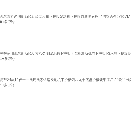
现代索八名图朗动悦动瑞纳水箱下护板发动机下护板前塑胶底板 半包钛合金2点0MM
0+
条评论
芒芒适用现代朗动悦动索八名图k3水箱下护板下挡板发动机前下护板 k3水箱下护板
1+
条评论
简舒24款11代十一代现代索纳塔发动机下护板索八九十底盘护板装甲原厂 24款11代索
1+
条评论