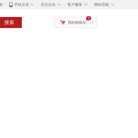
◇
◇
◇
◇
购
手机京东
关注京东
客户服务
网站导航
0
搜索
我的购物车
>