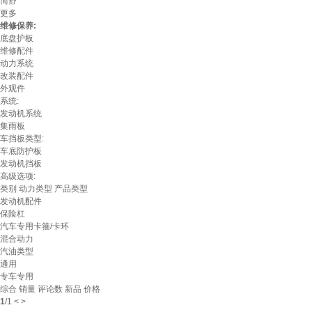
简舒
更多
维修保养:
底盘护板
维修配件
动力系统
改装配件
外观件
系统:
发动机系统
集雨板
车挡板类型:
车底防护板
发动机挡板
高级选项:
类别
动力类型
产品类型
发动机配件
保险杠
汽车专用卡箍/卡环
混合动力
汽油类型
通用
专车专用
综合
销量
评论数
新品
价格
1
/
1
<
>