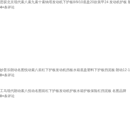
思驭北京现代索八索九索十索纳塔发动机下护板8/9/10底盘20款装甲24 发动机护板 
4+
条评论
妙普乐朗动名图悦动索八前杠下护板发动机挡板水箱底盘塑料下护板挡泥板 朗动12-18
0+
条评论
工马现代朗动索八悦动名图前杠下护板发动机护板水箱护板保险杠挡泥板 名图品牌
0+
条评论