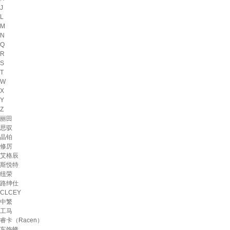
J
L
M
N
Q
R
S
T
W
X
Y
Z
丽田
思驭
晶铂
修厉
艾格辰
斯悦特
纽荣
路绅仕
CLCEY
中繁
工马
睿卡（Racen）
车饰蜂