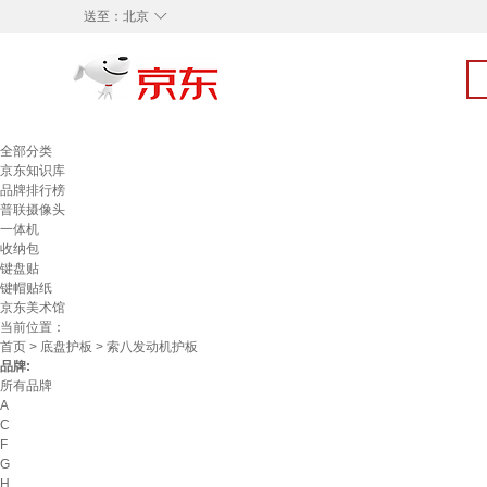
◇
送至：
北京
全部分类
京东知识库
品牌排行榜
普联摄像头
一体机
收纳包
键盘贴
键帽贴纸
京东美术馆
当前位置：
首页
>
底盘护板
> 索八发动机护板
品牌:
所有品牌
A
C
F
G
H