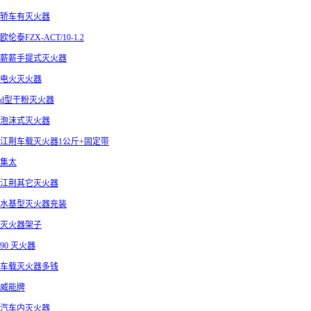
轿车有灭火器
欧伦泰FZX-ACT/10-1.2
薪薪手提式灭火器
电火灭火器
d型干粉灭火器
泡沫式灭火器
江荆车载灭火器1公斤+固定带
集太
江荆其它灭火器
水基型灭火器充装
灭火器架子
90 灭火器
车载灭火器多钱
威能牌
汽车内灭火器