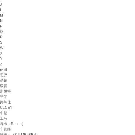
J
L
M
N
P
Q
R
S
W
X
Y
Z
丽田
思驭
晶铂
驭普
斯悦特
纽荣
路绅仕
CLCEY
中繁
工马
睿卡（Racen）
车饰蜂
醉美人（ZUI MEI REN）