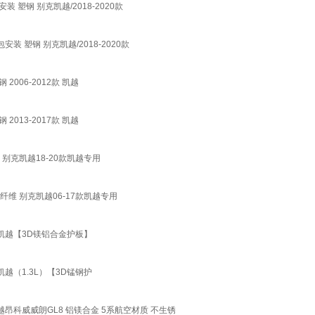
塑钢 别克凯越/2018-2020款
 塑钢 别克凯越/2018-2020款
006-2012款 凯越
013-2017款 凯越
别克凯越18-20款凯越专用
纤维 别克凯越06-17款凯越专用
款凯越【3D镁铝合金护板】
凯越（1.3L）【3D锰钢护
昂科威威朗GL8 铝镁合金 5系航空材质 不生锈