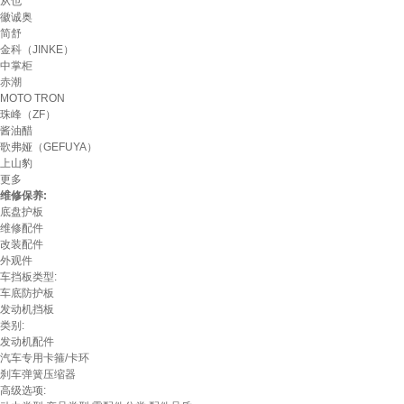
从也
徽诚奥
简舒
金科（JINKE）
中掌柜
赤潮
MOTO TRON
珠峰（ZF）
酱油醋
歌弗娅（GEFUYA）
上山豹
更多
维修保养:
底盘护板
维修配件
改装配件
外观件
车挡板类型:
车底防护板
发动机挡板
类别:
发动机配件
汽车专用卡箍/卡环
刹车弹簧压缩器
高级选项: