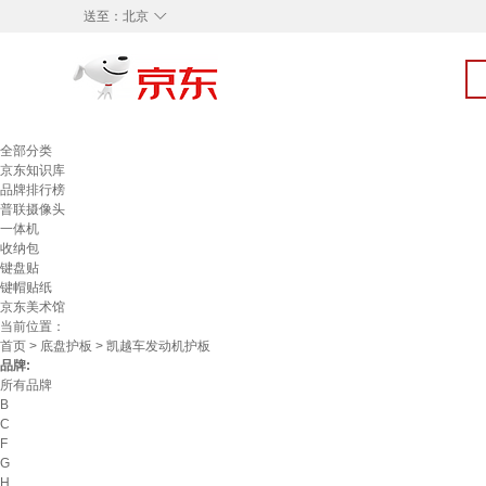
◇
送至：
北京
全部分类
京东知识库
品牌排行榜
普联摄像头
一体机
收纳包
键盘贴
键帽贴纸
京东美术馆
当前位置：
首页
>
底盘护板
> 凯越车发动机护板
品牌:
所有品牌
B
C
F
G
H