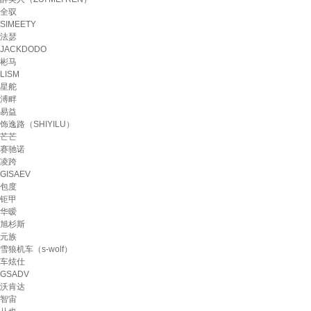
全驭
SIMEETY
法瑟
JACKDODO
彬马
LISM
星舵
溥畔
易益
饰逸路（SHIYILU）
芒芒
赛驰诺
凌跨
GISAEV
包度
钜甲
华暧
旭杉斯
元族
雪狼机车（s-wolf）
车炫仕
GSADV
沃肯达
智宙