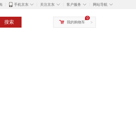
◇
◇
◇
◇
购
手机京东
关注京东
客户服务
网站导航
0
搜索
我的购物车
>